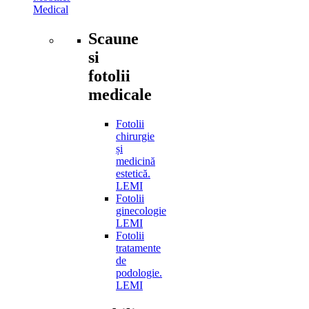
Medical
Scaune
si
fotolii
medicale
Fotolii
chirurgie
și
medicină
estetică.
LEMI
Fotolii
ginecologie
LEMI
Fotolii
tratamente
de
podologie.
LEMI