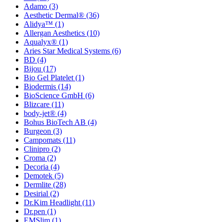
Adamo
(3)
Aesthetic Dermal®
(36)
Alidya™
(1)
Allergan Aesthetics
(10)
Aqualyx®
(1)
Aries Star Medical Systems
(6)
BD
(4)
Bijou
(17)
Bio Gel Platelet
(1)
Biodermis
(14)
BioScience GmbH
(6)
Blizcare
(11)
body-jet®
(4)
Bohus BioTech AB
(4)
Burgeon
(3)
Campomats
(11)
Clinipro
(2)
Croma
(2)
Decoria
(4)
Demotek
(5)
Dermlite
(28)
Desirial
(2)
Dr.Kim Headlight
(11)
Dr.pen
(1)
EMSlim
(1)