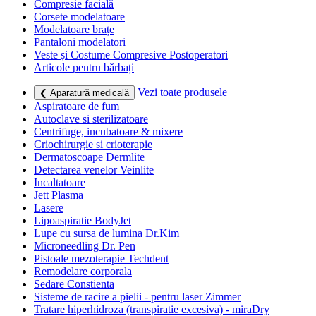
Compresie facială
Corsete modelatoare
Modelatoare brațe
Pantaloni modelatori
Veste și Costume Compresive Postoperatori
Articole pentru bărbați
Vezi toate produsele
❮ Aparatură medicală
Aspiratoare de fum
Autoclave si sterilizatoare
Centrifuge, incubatoare & mixere
Criochirurgie si crioterapie
Dermatoscoape Dermlite
Detectarea venelor Veinlite
Incaltatoare
Jett Plasma
Lasere
Lipoaspiratie BodyJet
Lupe cu sursa de lumina Dr.Kim
Microneedling Dr. Pen
Pistoale mezoterapie Techdent
Remodelare corporala
Sedare Constienta
Sisteme de racire a pielii - pentru laser Zimmer
Tratare hiperhidroza (transpiratie excesiva) - miraDry