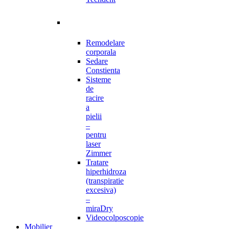
Remodelare
corporala
Sedare
Constienta
Sisteme
de
racire
a
pielii
–
pentru
laser
Zimmer
Tratare
hiperhidroza
(transpiratie
excesiva)
–
miraDry
Videocolposcopie
Mobilier