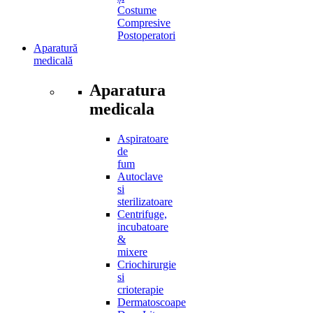
Costume
Compresive
Postoperatori
Aparatură
medicală
Aparatura
medicala
Aspiratoare
de
fum
Autoclave
si
sterilizatoare
Centrifuge,
incubatoare
&
mixere
Criochirurgie
si
crioterapie
Dermatoscoape