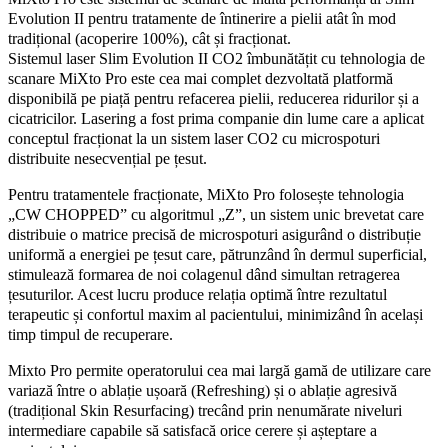
Evolution II pentru tratamente de întinerire a pielii atât în mod
tradițional (acoperire 100%), cât și fracționat.
Sistemul laser Slim Evolution II CO2 îmbunătățit cu tehnologia de
scanare MiXto Pro este cea mai complet dezvoltată platformă
disponibilă pe piață pentru refacerea pielii, reducerea ridurilor și a
cicatricilor. Lasering a fost prima companie din lume care a aplicat
conceptul fracționat la un sistem laser CO2 cu microspoturi
distribuite nesecvențial pe țesut.
Pentru tratamentele fracționate, MiXto Pro folosește tehnologia
„CW CHOPPED” cu algoritmul „Z”, un sistem unic brevetat care
distribuie o matrice precisă de microspoturi asigurând o distribuție
uniformă a energiei pe țesut care, pătrunzând în dermul superficial,
stimulează formarea de noi colagenul dând simultan retragerea
țesuturilor. Acest lucru produce relația optimă între rezultatul
terapeutic și confortul maxim al pacientului, minimizând în același
timp timpul de recuperare.
Mixto Pro permite operatorului cea mai largă gamă de utilizare care
variază între o ablație ușoară (Refreshing) și o ablație agresivă
(tradițional Skin Resurfacing) trecând prin nenumărate niveluri
intermediare capabile să satisfacă orice cerere și așteptare a