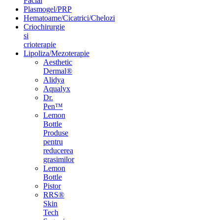
Facial
Plasmogel/PRP
Hematoame/Cicatrici/Chelozi
Criochirurgie
si
crioterapie
Lipoliza/Mezoterapie
Aesthetic
Dermal®
Alidya
Aqualyx
Dr.
Pen™
Lemon
Bottle
Produse
pentru
reducerea
grasimilor
Lemon
Bottle
Pistor
RRS®
Skin
Tech