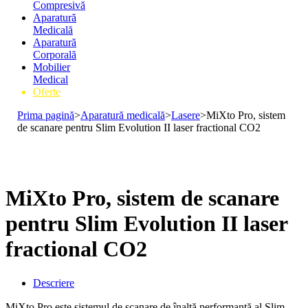
Compresivă
Aparatură
Medicală
Aparatură
Corporală
Mobilier
Medical
Oferte
Prima pagină
>
Aparatură medicală
>
Lasere
>
MiXto Pro, sistem
de scanare pentru Slim Evolution II laser fractional CO2
MiXto Pro, sistem de scanare
pentru Slim Evolution II laser
fractional CO2
Descriere
MiXto Pro este sistemul de scanare de înaltă performanță al Slim