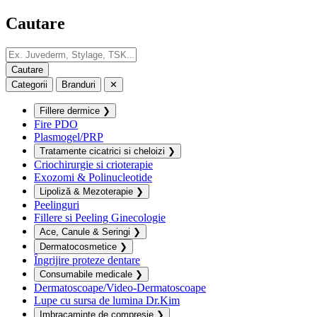
Cautare
Categorii
Branduri
✕
Fillere dermice
❯
Fire PDO
Plasmogel/PRP
Tratamente cicatrici si cheloizi
❯
Criochirurgie si crioterapie
Exozomi & Polinucleotide
Lipoliză & Mezoterapie
❯
Peelinguri
Fillere si Peeling Ginecologie
Ace, Canule & Seringi
❯
Dermatocosmetice
❯
Îngrijire proteze dentare
Consumabile medicale
❯
Dermatoscoape/Video-Dermatoscoape
Lupe cu sursa de lumina Dr.Kim
Imbracaminte de compresie
❯