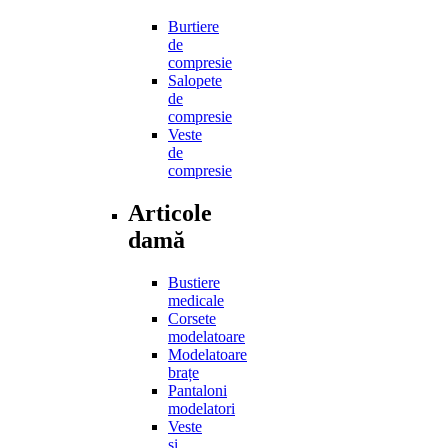
Burtiere
de
compresie
Salopete
de
compresie
Veste
de
compresie
Articole
damă
Bustiere
medicale
Corsete
modelatoare
Modelatoare
brațe
Pantaloni
modelatori
Veste
și