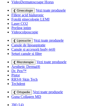
VideoDermatoscoape Horus
Vezi toate produsele
❮ Ginecologie
Fillere acid hialuronic
Fotolii ginecologie LEMI
Laser CO2
Peeling intim
Videocolposcopie
Vezi toate produsele
❮ Liposuctie
Canule de lipoaspiratie
Canule si accesorii body-jet®
Seturi canule si filtre
Vezi toate produsele
❮ Mezoterapie
Aesthetic Dermal®
Dr. Pen™
Pistor
RRS® Skin Tech
Techdent
Vezi toate produsele
❮ Ortopedie
Guna Collagen MD
3M
(14)