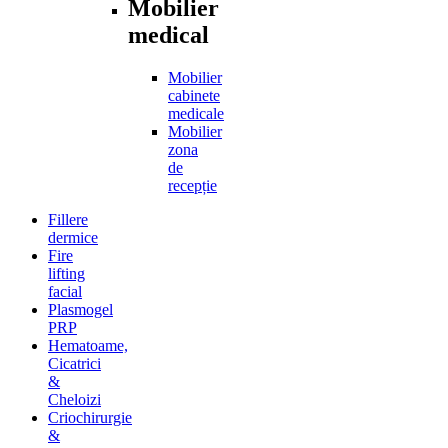
Mobilier
medical
Mobilier
cabinete
medicale
Mobilier
zona
de
recepție
Fillere
dermice
Fire
lifting
facial
Plasmogel
PRP
Hematoame,
Cicatrici
&
Cheloizi
Criochirurgie
&