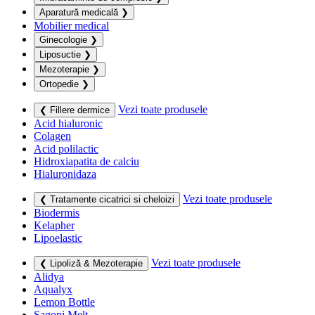
Aparatură medicală
❯
Mobilier medical
Ginecologie
❯
Liposuctie
❯
Mezoterapie
❯
Ortopedie
❯
Vezi toate produsele
❮ Fillere dermice
Acid hialuronic
Colagen
Acid polilactic
Hidroxiapatita de calciu
Hialuronidaza
Vezi toate produsele
❮ Tratamente cicatrici si cheloizi
Biodermis
Kelapher
Lipoelastic
Vezi toate produsele
❮ Lipoliză & Mezoterapie
Alidya
Aqualyx
Lemon Bottle
Sagoni Melt