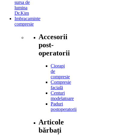
sursa de
lumina
Dr.Kim
Imbracaminte
compresie
Accesorii
post-
operatorii
Ciorapi
de
compresie
Compresie
facială
Centuri
modelatoare
Paduri
postoperatorii
Articole
bărbați