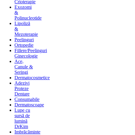
Crioterapie
Exozomi
&
Polinucleotide
Lipoliză
&
Mezoterapie
Peelinguri
Ortopedie
Fillere/Peelinguri
Ginecologie
Ace,
Canule &
Seringi
Dermatocosmetice
Adezivi
Proteze
Dentare
Consumabile
Dermatoscoape
Lupe cu
sursă de
lumină
DrKim
Imbrăcăminte