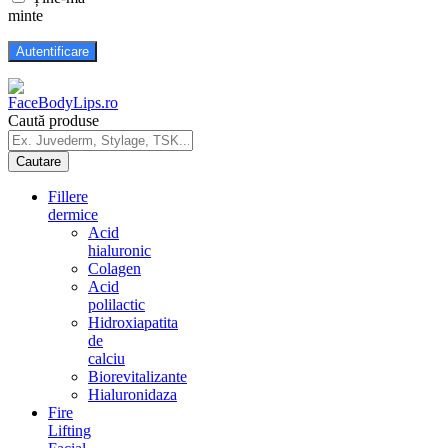
minte
Caută produse
Fillere
dermice
Acid
hialuronic
Colagen
Acid
polilactic
Hidroxiapatita
de
calciu
Biorevitalizante
Hialuronidaza
Fire
Lifting