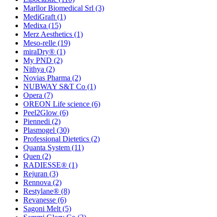
Marllor Biomedical Srl
(3)
MediGraft
(1)
Medixa
(15)
Merz Aesthetics
(1)
Meso-relle
(19)
miraDry®
(1)
My PND
(2)
Nithya
(2)
Novias Pharma
(2)
NUBWAY S&T Co
(1)
Opera
(7)
OREON Life science
(6)
Peel2Glow
(6)
Piennedi
(2)
Plasmogel
(30)
Professional Dietetics
(2)
Quanta System
(11)
Quen
(2)
RADIESSE®
(1)
Rejuran
(3)
Rennova
(2)
Restylane®
(8)
Revanesse
(6)
Sagoni Melt
(5)