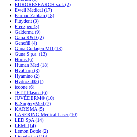
EURORESEARCH s.r.l.
(2)
Ewell Medical
(17)
Farmac Zabban
(18)
Fittydent
(3)
Freezpen
(3)
Galderma
(9)
Gana R&D
(2)
Genefill
(4)
Guna Collagen MD
(13)
Guna S.p.a.
(13)
Horus
(6)
Human Med
(18)
HyaCorp
(3)
Hyamino
(2)
Hydrozid®
(1)
icoone
(6)
JETT Plasma
(6)
JUVÉDERM®
(10)
K-SurgeryMed
(7)
KARISMA
(5)
LASERING Medical Laser
(10)
LED SpA
(14)
LEMI
(14)
Lemon Bottle
(2)
Lipoelastic
(110)