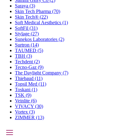
Sammi Glory Co
(2)
Saraya
(3)
Skin Tech Pharma
(70)
Skin Tech®
(22)
Soft Medical Aesthetics
(1)
SoftFil
(31)
Stylage
(27)
Sunekos Laboratories
(2)
Surtron
(14)
TAUMED
(5)
TBH
(3)
Techdent
(2)
Tecno-Gaz
(9)
The Daylight Company
(7)
Thiebaud
(11)
Topsil Med
(11)
Toskani
(1)
TSK
(9)
Veinlite
(6)
VIVACY
(30)
Vortex
(3)
ZIMMER
(13)