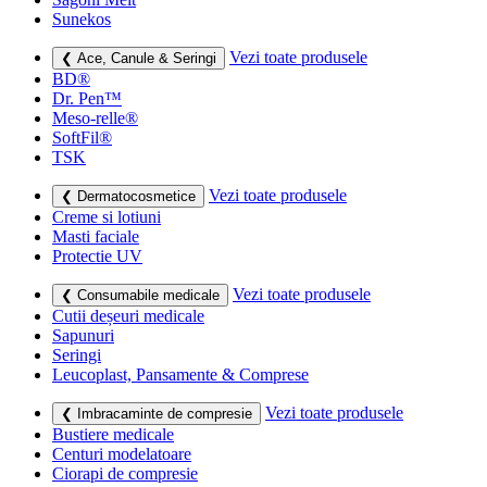
Sunekos
Vezi toate produsele
❮ Ace, Canule & Seringi
BD®
Dr. Pen™
Meso-relle®
SoftFil®
TSK
Vezi toate produsele
❮ Dermatocosmetice
Creme si lotiuni
Masti faciale
Protectie UV
Vezi toate produsele
❮ Consumabile medicale
Cutii deșeuri medicale
Sapunuri
Seringi
Leucoplast, Pansamente & Comprese
Vezi toate produsele
❮ Imbracaminte de compresie
Bustiere medicale
Centuri modelatoare
Ciorapi de compresie