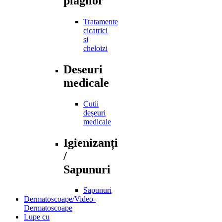
plagilor
Tratamente
cicatrici
si
cheloizi
Deseuri
medicale
Cutii
deșeuri
medicale
Igienizanți
/
Sapunuri
Sapunuri
Dermatoscoape/Video-
Dermatoscoape
Lupe cu