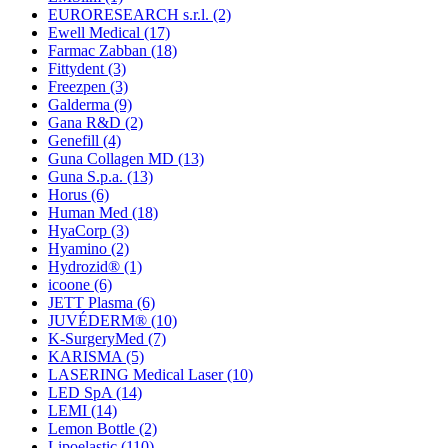
EURORESEARCH s.r.l.
(2)
Ewell Medical
(17)
Farmac Zabban
(18)
Fittydent
(3)
Freezpen
(3)
Galderma
(9)
Gana R&D
(2)
Genefill
(4)
Guna Collagen MD
(13)
Guna S.p.a.
(13)
Horus
(6)
Human Med
(18)
HyaCorp
(3)
Hyamino
(2)
Hydrozid®
(1)
icoone
(6)
JETT Plasma
(6)
JUVÉDERM®
(10)
K-SurgeryMed
(7)
KARISMA
(5)
LASERING Medical Laser
(10)
LED SpA
(14)
LEMI
(14)
Lemon Bottle
(2)
Lipoelastic
(110)