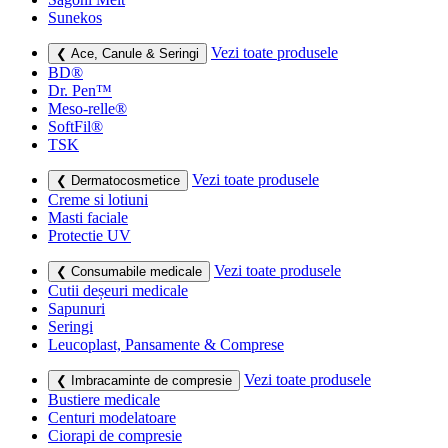
Sunekos
Vezi toate produsele
❮ Ace, Canule & Seringi
BD®
Dr. Pen™
Meso-relle®
SoftFil®
TSK
Vezi toate produsele
❮ Dermatocosmetice
Creme si lotiuni
Masti faciale
Protectie UV
Vezi toate produsele
❮ Consumabile medicale
Cutii deșeuri medicale
Sapunuri
Seringi
Leucoplast, Pansamente & Comprese
Vezi toate produsele
❮ Imbracaminte de compresie
Bustiere medicale
Centuri modelatoare
Ciorapi de compresie