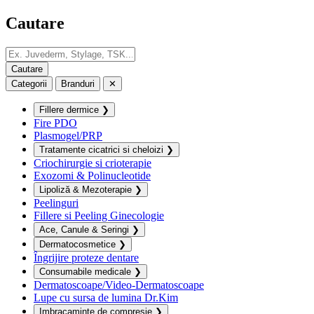
Cautare
Categorii
Branduri
✕
Fillere dermice
❯
Fire PDO
Plasmogel/PRP
Tratamente cicatrici si cheloizi
❯
Criochirurgie si crioterapie
Exozomi & Polinucleotide
Lipoliză & Mezoterapie
❯
Peelinguri
Fillere si Peeling Ginecologie
Ace, Canule & Seringi
❯
Dermatocosmetice
❯
Îngrijire proteze dentare
Consumabile medicale
❯
Dermatoscoape/Video-Dermatoscoape
Lupe cu sursa de lumina Dr.Kim
Imbracaminte de compresie
❯