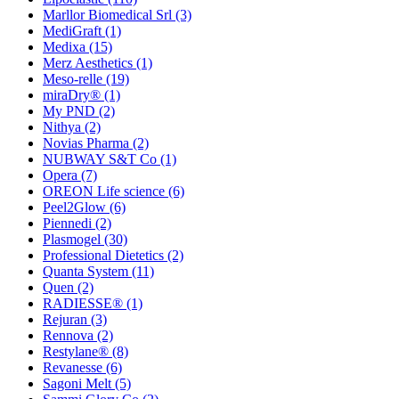
Marllor Biomedical Srl
(3)
MediGraft
(1)
Medixa
(15)
Merz Aesthetics
(1)
Meso-relle
(19)
miraDry®
(1)
My PND
(2)
Nithya
(2)
Novias Pharma
(2)
NUBWAY S&T Co
(1)
Opera
(7)
OREON Life science
(6)
Peel2Glow
(6)
Piennedi
(2)
Plasmogel
(30)
Professional Dietetics
(2)
Quanta System
(11)
Quen
(2)
RADIESSE®
(1)
Rejuran
(3)
Rennova
(2)
Restylane®
(8)
Revanesse
(6)
Sagoni Melt
(5)