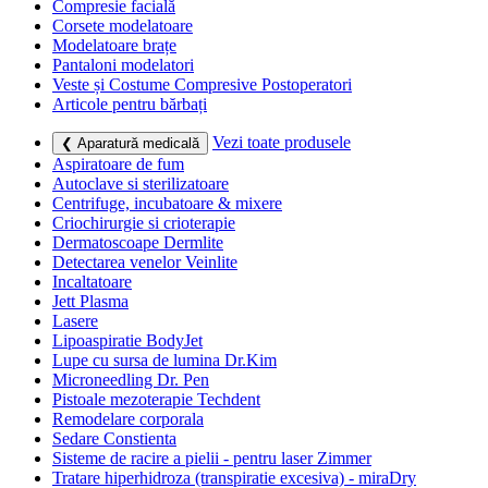
Compresie facială
Corsete modelatoare
Modelatoare brațe
Pantaloni modelatori
Veste și Costume Compresive Postoperatori
Articole pentru bărbați
Vezi toate produsele
❮ Aparatură medicală
Aspiratoare de fum
Autoclave si sterilizatoare
Centrifuge, incubatoare & mixere
Criochirurgie si crioterapie
Dermatoscoape Dermlite
Detectarea venelor Veinlite
Incaltatoare
Jett Plasma
Lasere
Lipoaspiratie BodyJet
Lupe cu sursa de lumina Dr.Kim
Microneedling Dr. Pen
Pistoale mezoterapie Techdent
Remodelare corporala
Sedare Constienta
Sisteme de racire a pielii - pentru laser Zimmer
Tratare hiperhidroza (transpiratie excesiva) - miraDry