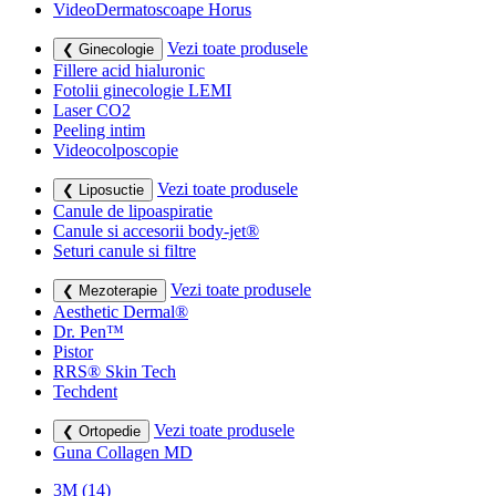
VideoDermatoscoape Horus
Vezi toate produsele
❮ Ginecologie
Fillere acid hialuronic
Fotolii ginecologie LEMI
Laser CO2
Peeling intim
Videocolposcopie
Vezi toate produsele
❮ Liposuctie
Canule de lipoaspiratie
Canule si accesorii body-jet®
Seturi canule si filtre
Vezi toate produsele
❮ Mezoterapie
Aesthetic Dermal®
Dr. Pen™
Pistor
RRS® Skin Tech
Techdent
Vezi toate produsele
❮ Ortopedie
Guna Collagen MD
3M
(14)