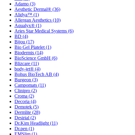
Adamo
(3)
Aesthetic Dermal®
(36)
Alidya™
(1)
Allergan Aesthetics
(10)
Aqualyx®
(1)
Aries Star Medical Systems
(6)
BD
(4)
Bijou
(17)
Bio Gel Platelet
(1)
Biodermis
(14)
BioScience GmbH
(6)
Blizcare
(11)
body-jet®
(4)
Bohus BioTech AB
(4)
Burgeon
(3)
Campomats
(11)
Clinipro
(2)
Croma
(2)
Decoria
(4)
Demotek
(5)
Dermlite
(28)
Desirial
(2)
Dr.Kim Headlight
(11)
Dr.pen
(1)
EMSlim
(1)