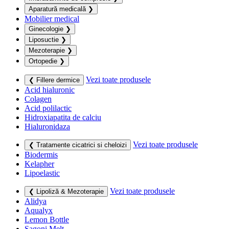
Aparatură medicală
❯
Mobilier medical
Ginecologie
❯
Liposuctie
❯
Mezoterapie
❯
Ortopedie
❯
Vezi toate produsele
❮ Fillere dermice
Acid hialuronic
Colagen
Acid polilactic
Hidroxiapatita de calciu
Hialuronidaza
Vezi toate produsele
❮ Tratamente cicatrici si cheloizi
Biodermis
Kelapher
Lipoelastic
Vezi toate produsele
❮ Lipoliză & Mezoterapie
Alidya
Aqualyx
Lemon Bottle
Sagoni Melt