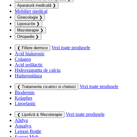
Aparatură medicală
❯
Mobilier medical
Ginecologie
❯
Liposuctie
❯
Mezoterapie
❯
Ortopedie
❯
Vezi toate produsele
❮ Fillere dermice
Acid hialuronic
Colagen
Acid polilactic
Hidroxiapatita de calciu
Hialuronidaza
Vezi toate produsele
❮ Tratamente cicatrici si cheloizi
Biodermis
Kelapher
Lipoelastic
Vezi toate produsele
❮ Lipoliză & Mezoterapie
Alidya
Aqualyx
Lemon Bottle
Sagoni Melt