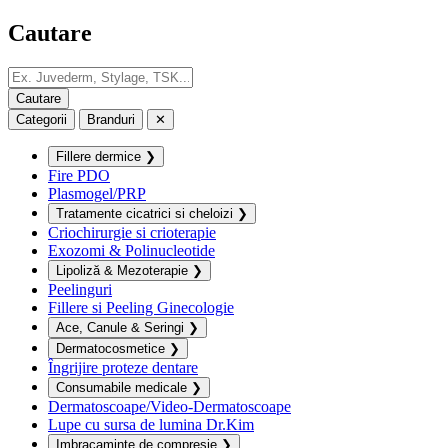
Cautare
Categorii
Branduri
✕
Fillere dermice
❯
Fire PDO
Plasmogel/PRP
Tratamente cicatrici si cheloizi
❯
Criochirurgie si crioterapie
Exozomi & Polinucleotide
Lipoliză & Mezoterapie
❯
Peelinguri
Fillere si Peeling Ginecologie
Ace, Canule & Seringi
❯
Dermatocosmetice
❯
Îngrijire proteze dentare
Consumabile medicale
❯
Dermatoscoape/Video-Dermatoscoape
Lupe cu sursa de lumina Dr.Kim
Imbracaminte de compresie
❯