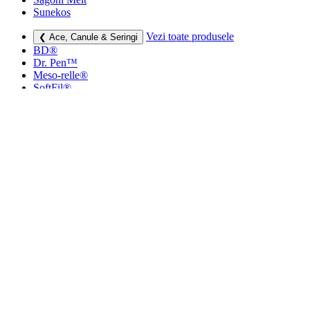
Sunekos
Vezi toate produsele
❮ Ace, Canule & Seringi
BD®
Dr. Pen™
Meso-relle®
SoftFil®
TSK
Vezi toate produsele
❮ Dermatocosmetice
Creme si lotiuni
Masti faciale
Protectie UV
Vezi toate produsele
❮ Consumabile medicale
Cutii deșeuri medicale
Sapunuri
Seringi
Leucoplast, Pansamente & Comprese
Vezi toate produsele
❮ Imbracaminte de compresie
Bustiere medicale
Centuri modelatoare
Ciorapi de compresie