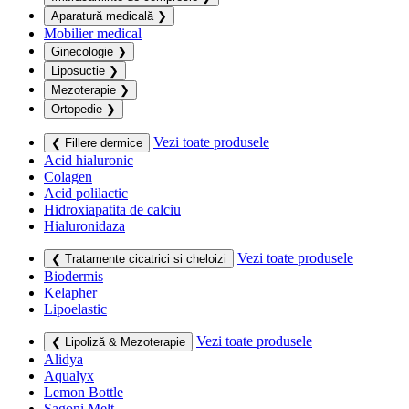
Aparatură medicală
❯
Mobilier medical
Ginecologie
❯
Liposuctie
❯
Mezoterapie
❯
Ortopedie
❯
Vezi toate produsele
❮ Fillere dermice
Acid hialuronic
Colagen
Acid polilactic
Hidroxiapatita de calciu
Hialuronidaza
Vezi toate produsele
❮ Tratamente cicatrici si cheloizi
Biodermis
Kelapher
Lipoelastic
Vezi toate produsele
❮ Lipoliză & Mezoterapie
Alidya
Aqualyx
Lemon Bottle
Sagoni Melt