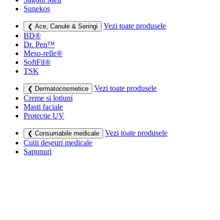
Sunekos
Vezi toate produsele
❮ Ace, Canule & Seringi
BD®
Dr. Pen™
Meso-relle®
SoftFil®
TSK
Vezi toate produsele
❮ Dermatocosmetice
Creme si lotiuni
Masti faciale
Protectie UV
Vezi toate produsele
❮ Consumabile medicale
Cutii deșeuri medicale
Sapunuri
Seringi
Leucoplast, Pansamente & Comprese
Vezi toate produsele
❮ Imbracaminte de compresie
Bustiere medicale
Centuri modelatoare
Ciorapi de compresie