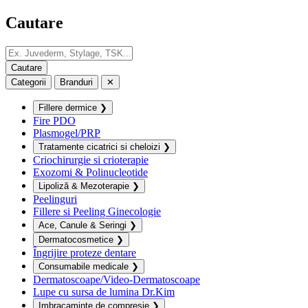
Cautare
Categorii
Branduri
✕
Fillere dermice
❯
Fire PDO
Plasmogel/PRP
Tratamente cicatrici si cheloizi
❯
Criochirurgie si crioterapie
Exozomi & Polinucleotide
Lipoliză & Mezoterapie
❯
Peelinguri
Fillere si Peeling Ginecologie
Ace, Canule & Seringi
❯
Dermatocosmetice
❯
Îngrijire proteze dentare
Consumabile medicale
❯
Dermatoscoape/Video-Dermatoscoape
Lupe cu sursa de lumina Dr.Kim
Imbracaminte de compresie
❯