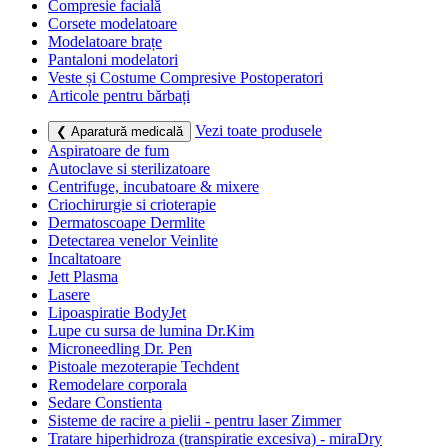
Compresie facială
Corsete modelatoare
Modelatoare brațe
Pantaloni modelatori
Veste și Costume Compresive Postoperatori
Articole pentru bărbați
Vezi toate produsele
❮ Aparatură medicală
Aspiratoare de fum
Autoclave si sterilizatoare
Centrifuge, incubatoare & mixere
Criochirurgie si crioterapie
Dermatoscoape Dermlite
Detectarea venelor Veinlite
Incaltatoare
Jett Plasma
Lasere
Lipoaspiratie BodyJet
Lupe cu sursa de lumina Dr.Kim
Microneedling Dr. Pen
Pistoale mezoterapie Techdent
Remodelare corporala
Sedare Constienta
Sisteme de racire a pielii - pentru laser Zimmer
Tratare hiperhidroza (transpiratie excesiva) - miraDry