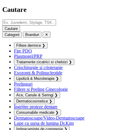
Cautare
Categorii
Branduri
✕
Fillere dermice
❯
Fire PDO
Plasmogel/PRP
Tratamente cicatrici si cheloizi
❯
Criochirurgie si crioterapie
Exozomi & Polinucleotide
Lipoliză & Mezoterapie
❯
Peelinguri
Fillere si Peeling Ginecologie
Ace, Canule & Seringi
❯
Dermatocosmetice
❯
Îngrijire proteze dentare
Consumabile medicale
❯
Dermatoscoape/Video-Dermatoscoape
Lupe cu sursa de lumina Dr.Kim
Imbracaminte de compresie
❯