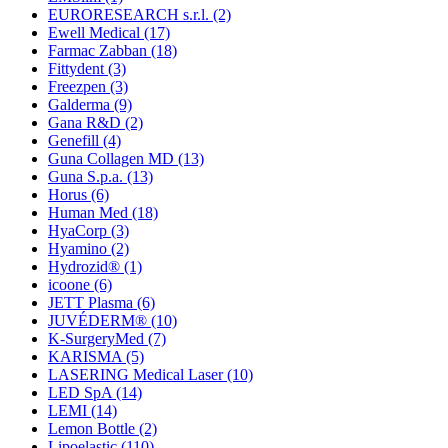
EURORESEARCH s.r.l.
(2)
Ewell Medical
(17)
Farmac Zabban
(18)
Fittydent
(3)
Freezpen
(3)
Galderma
(9)
Gana R&D
(2)
Genefill
(4)
Guna Collagen MD
(13)
Guna S.p.a.
(13)
Horus
(6)
Human Med
(18)
HyaCorp
(3)
Hyamino
(2)
Hydrozid®
(1)
icoone
(6)
JETT Plasma
(6)
JUVÉDERM®
(10)
K-SurgeryMed
(7)
KARISMA
(5)
LASERING Medical Laser
(10)
LED SpA
(14)
LEMI
(14)
Lemon Bottle
(2)
Lipoelastic
(110)