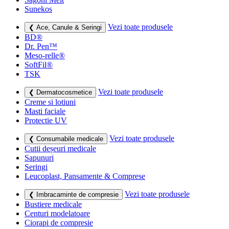
Sunekos
Vezi toate produsele
❮ Ace, Canule & Seringi
BD®
Dr. Pen™
Meso-relle®
SoftFil®
TSK
Vezi toate produsele
❮ Dermatocosmetice
Creme si lotiuni
Masti faciale
Protectie UV
Vezi toate produsele
❮ Consumabile medicale
Cutii deșeuri medicale
Sapunuri
Seringi
Leucoplast, Pansamente & Comprese
Vezi toate produsele
❮ Imbracaminte de compresie
Bustiere medicale
Centuri modelatoare
Ciorapi de compresie