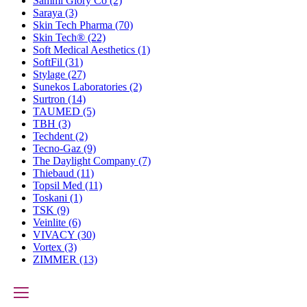
Sammi Glory Co
(2)
Saraya
(3)
Skin Tech Pharma
(70)
Skin Tech®
(22)
Soft Medical Aesthetics
(1)
SoftFil
(31)
Stylage
(27)
Sunekos Laboratories
(2)
Surtron
(14)
TAUMED
(5)
TBH
(3)
Techdent
(2)
Tecno-Gaz
(9)
The Daylight Company
(7)
Thiebaud
(11)
Topsil Med
(11)
Toskani
(1)
TSK
(9)
Veinlite
(6)
VIVACY
(30)
Vortex
(3)
ZIMMER
(13)