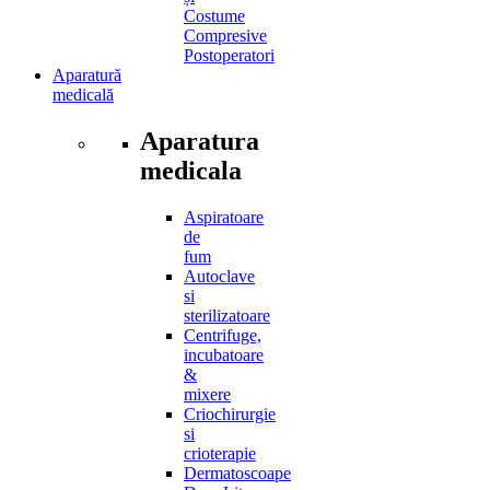
Costume
Compresive
Postoperatori
Aparatură
medicală
Aparatura
medicala
Aspiratoare
de
fum
Autoclave
si
sterilizatoare
Centrifuge,
incubatoare
&
mixere
Criochirurgie
si
crioterapie
Dermatoscoape