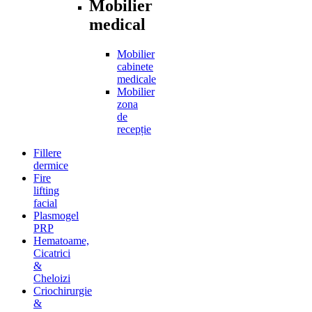
Mobilier
medical
Mobilier
cabinete
medicale
Mobilier
zona
de
recepție
Fillere
dermice
Fire
lifting
facial
Plasmogel
PRP
Hematoame,
Cicatrici
&
Cheloizi
Criochirurgie
&