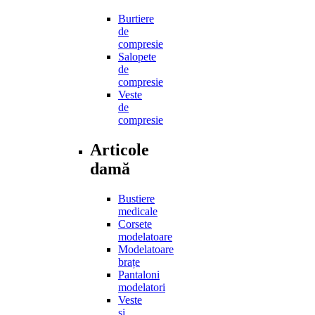
Burtiere
de
compresie
Salopete
de
compresie
Veste
de
compresie
Articole
damă
Bustiere
medicale
Corsete
modelatoare
Modelatoare
brațe
Pantaloni
modelatori
Veste
și