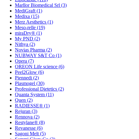
Marllor Biomedical Srl
(3)
MediGraft
(1)
Medixa
(15)
Merz Aesthetics
(1)
Meso-relle
(19)
miraDry®
(1)
My PND
(2)
Nithya
(2)
Novias Pharma
(2)
NUBWAY S&T Co
(1)
Opera
(7)
OREON Life science
(6)
Peel2Glow
(6)
Piennedi
(2)
Plasmogel
(30)
Professional Dietetics
(2)
Quanta System
(11)
Quen
(2)
RADIESSE®
(1)
Rejuran
(3)
Rennova
(2)
Restylane®
(8)
Revanesse
(6)
Sagoni Melt
(5)