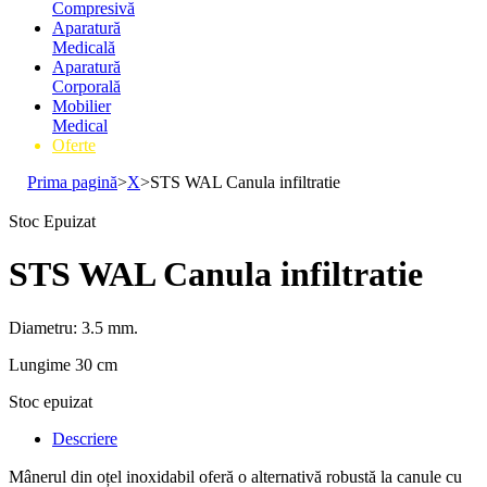
Compresivă
Aparatură
Medicală
Aparatură
Corporală
Mobilier
Medical
Oferte
Prima pagină
>
X
>
STS WAL Canula infiltratie
Stoc Epuizat
STS WAL Canula infiltratie
Diametru: 3.5 mm.
Lungime 30 cm
Stoc epuizat
Descriere
Mânerul din oțel inoxidabil oferă o alternativă robustă la canule cu