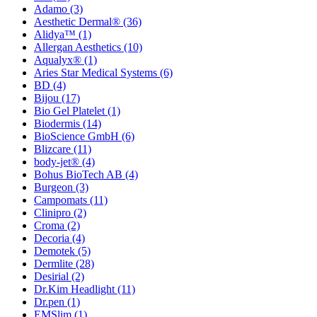
Adamo
(3)
Aesthetic Dermal®
(36)
Alidya™
(1)
Allergan Aesthetics
(10)
Aqualyx®
(1)
Aries Star Medical Systems
(6)
BD
(4)
Bijou
(17)
Bio Gel Platelet
(1)
Biodermis
(14)
BioScience GmbH
(6)
Blizcare
(11)
body-jet®
(4)
Bohus BioTech AB
(4)
Burgeon
(3)
Campomats
(11)
Clinipro
(2)
Croma
(2)
Decoria
(4)
Demotek
(5)
Dermlite
(28)
Desirial
(2)
Dr.Kim Headlight
(11)
Dr.pen
(1)
EMSlim
(1)