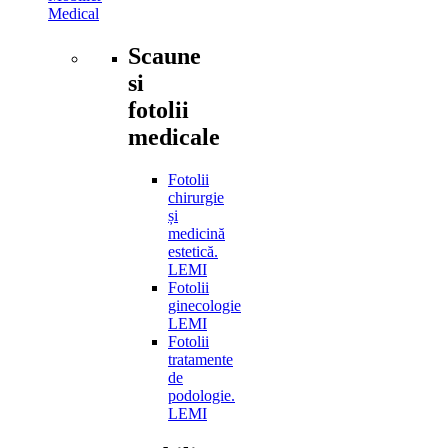
Medical
Scaune
si
fotolii
medicale
Fotolii
chirurgie
și
medicină
estetică.
LEMI
Fotolii
ginecologie
LEMI
Fotolii
tratamente
de
podologie.
LEMI