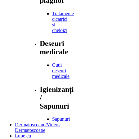
plagilor
Tratamente
cicatrici
si
cheloizi
Deseuri
medicale
Cutii
deșeuri
medicale
Igienizanți
/
Sapunuri
Sapunuri
Dermatoscoape/Video-
Dermatoscoape
Lupe cu