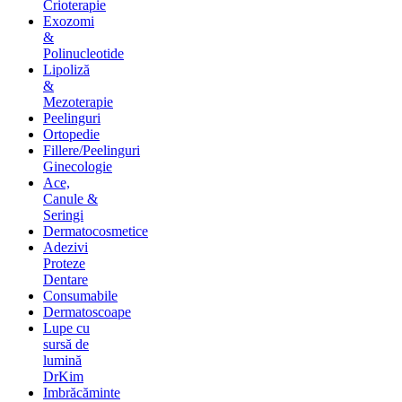
Crioterapie
Exozomi
&
Polinucleotide
Lipoliză
&
Mezoterapie
Peelinguri
Ortopedie
Fillere/Peelinguri
Ginecologie
Ace,
Canule &
Seringi
Dermatocosmetice
Adezivi
Proteze
Dentare
Consumabile
Dermatoscoape
Lupe cu
sursă de
lumină
DrKim
Imbrăcăminte