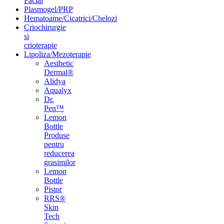
Facial
Plasmogel/PRP
Hematoame/Cicatrici/Chelozi
Criochirurgie
si
crioterapie
Lipoliza/Mezoterapie
Aesthetic
Dermal®
Alidya
Aqualyx
Dr.
Pen™
Lemon
Bottle
Produse
pentru
reducerea
grasimilor
Lemon
Bottle
Pistor
RRS®
Skin
Tech