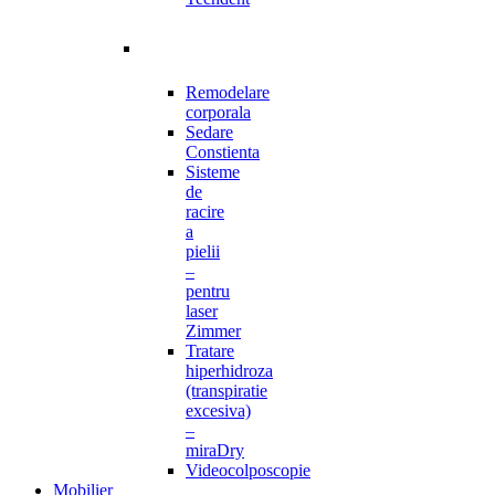
Remodelare
corporala
Sedare
Constienta
Sisteme
de
racire
a
pielii
–
pentru
laser
Zimmer
Tratare
hiperhidroza
(transpiratie
excesiva)
–
miraDry
Videocolposcopie
Mobilier