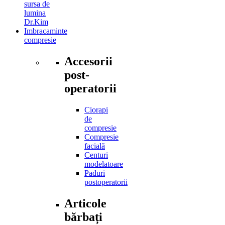
sursa de
lumina
Dr.Kim
Imbracaminte
compresie
Accesorii
post-
operatorii
Ciorapi
de
compresie
Compresie
facială
Centuri
modelatoare
Paduri
postoperatorii
Articole
bărbați