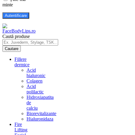
minte
Caută produse
Fillere
dermice
Acid
hialuronic
Colagen
Acid
polilactic
Hidroxiapatita
de
calciu
Biorevitalizante
Hialuronidaza
Fire
Lifting