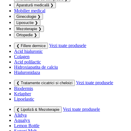
Aparatură medicală
❯
Mobilier medical
Ginecologie
❯
Liposuctie
❯
Mezoterapie
❯
Ortopedie
❯
Vezi toate produsele
❮ Fillere dermice
Acid hialuronic
Colagen
Acid polilactic
Hidroxiapatita de calciu
Hialuronidaza
Vezi toate produsele
❮ Tratamente cicatrici si cheloizi
Biodermis
Kelapher
Lipoelastic
Vezi toate produsele
❮ Lipoliză & Mezoterapie
Alidya
Aqualyx
Lemon Bottle
Sagoni Melt