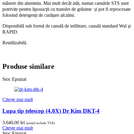
mânere din aluminiu. Mai mult decât atât, numai canulele STS sunt
potrivite pentru liposucții cu transfer de grăsime și pot fi reprocesate
folosind detergenți de curățare alcalini.
Disponibilă sub formă de canulă de infiltrare, canulă standard Wal și
RAPID.
Reutilizabilă.
Produse similare
Stoc Epuizat
Citește mai mult
Lupa tip telescop (4.0X) Dr Kim DKT-4
3.640,00
lei
(prețul include TVA)
Citește mai mult
Stoc Epuizat