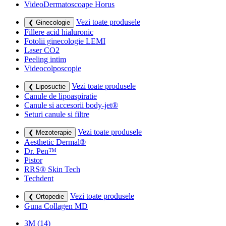
VideoDermatoscoape Horus
Vezi toate produsele
❮ Ginecologie
Fillere acid hialuronic
Fotolii ginecologie LEMI
Laser CO2
Peeling intim
Videocolposcopie
Vezi toate produsele
❮ Liposuctie
Canule de lipoaspiratie
Canule si accesorii body-jet®
Seturi canule si filtre
Vezi toate produsele
❮ Mezoterapie
Aesthetic Dermal®
Dr. Pen™
Pistor
RRS® Skin Tech
Techdent
Vezi toate produsele
❮ Ortopedie
Guna Collagen MD
3M
(14)