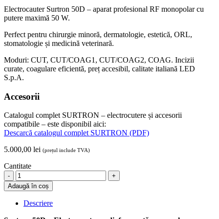
Electrocauter Surtron 50D – aparat profesional RF monopolar cu
putere maximă 50 W.
Perfect pentru chirurgie minoră, dermatologie, estetică, ORL,
stomatologie și medicină veterinară.
Moduri: CUT, CUT/COAG1, CUT/COAG2, COAG. Incizii
curate, coagulare eficientă, preț accesibil, calitate italiană LED
S.p.A.
Accesorii
Catalogul complet SURTRON – electrocutere și accesorii
compatibile – este disponibil aici:
Descarcă catalogul complet SURTRON (PDF)
5.000,00
lei
(prețul include TVA)
Cantitate
Surtron
50D
Adaugă în coș
–
Electrocauter
Descriere
radiofrecvență
monopolar