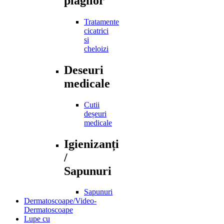
plagilor
Tratamente
cicatrici
si
cheloizi
Deseuri
medicale
Cutii
deșeuri
medicale
Igienizanți
/
Sapunuri
Sapunuri
Dermatoscoape/Video-
Dermatoscoape
Lupe cu