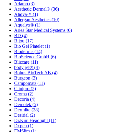
Adamo
(3)
Aesthetic Dermal®
(36)
Alidya™
(1)
Allergan Aesthetics
(10)
Aqualyx®
(1)
Aries Star Medical Systems
(6)
BD
(4)
Bijou
(17)
Bio Gel Platelet
(1)
Biodermis
(14)
BioScience GmbH
(6)
Blizcare
(11)
body-jet®
(4)
Bohus BioTech AB
(4)
Burgeon
(3)
Campomats
(11)
Clinipro
(2)
Croma
(2)
Decoria
(4)
Demotek
(5)
Dermlite
(28)
Desirial
(2)
Dr.Kim Headlight
(11)
Dr.pen
(1)
EMSlim
(1)