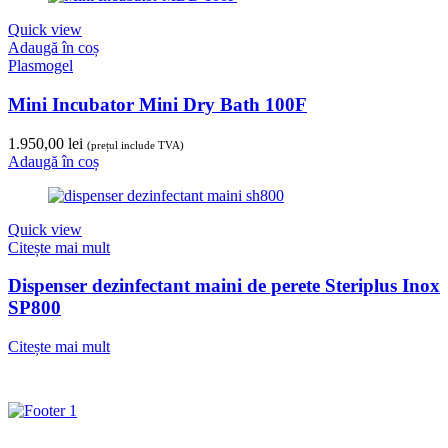
Quick view
Adaugă în coș
Plasmogel
Mini Incubator Mini Dry Bath 100F
1.950,00
lei
(prețul include TVA)
Adaugă în coș
Quick view
Citește mai mult
Dispenser dezinfectant maini de perete Steriplus Inox
SP800
Citește mai mult