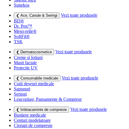
Sunekos
Vezi toate produsele
❮ Ace, Canule & Seringi
BD®
Dr. Pen™
Meso-relle®
SoftFil®
TSK
Vezi toate produsele
❮ Dermatocosmetice
Creme si lotiuni
Masti faciale
Protectie UV
Vezi toate produsele
❮ Consumabile medicale
Cutii deșeuri medicale
Sapunuri
Seringi
Leucoplast, Pansamente & Comprese
Vezi toate produsele
❮ Imbracaminte de compresie
Bustiere medicale
Centuri modelatoare
Ciorapi de compresie