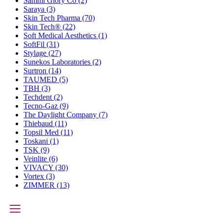
Sammi Glory Co
(2)
Saraya
(3)
Skin Tech Pharma
(70)
Skin Tech®
(22)
Soft Medical Aesthetics
(1)
SoftFil
(31)
Stylage
(27)
Sunekos Laboratories
(2)
Surtron
(14)
TAUMED
(5)
TBH
(3)
Techdent
(2)
Tecno-Gaz
(9)
The Daylight Company
(7)
Thiebaud
(11)
Topsil Med
(11)
Toskani
(1)
TSK
(9)
Veinlite
(6)
VIVACY
(30)
Vortex
(3)
ZIMMER
(13)