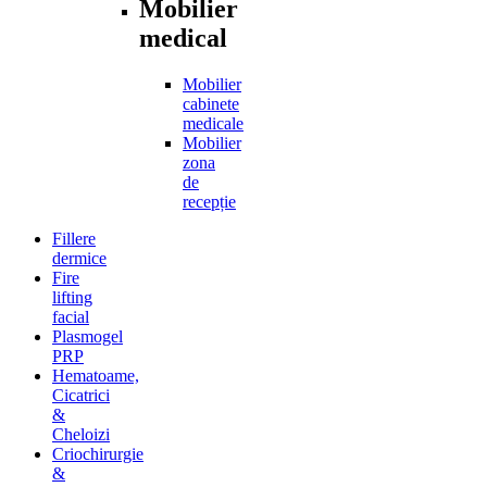
Mobilier
medical
Mobilier
cabinete
medicale
Mobilier
zona
de
recepție
Fillere
dermice
Fire
lifting
facial
Plasmogel
PRP
Hematoame,
Cicatrici
&
Cheloizi
Criochirurgie
&