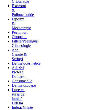
Crioterapie
Exozomi
&
Polinucleotide
Lipoliză
&
Mezoterapie
Peelinguri
Ortopedie
Fillere/Peelinguri
Ginecologie
Ace,
Canule &
Seringi
Dermatocosmetice
Adezivi
Proteze
Dentare
Consumabile
Dermatoscoape
Lupe cu
sursă de
lumină
DrKim
Imbrăcăminte