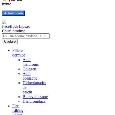
minte
Caută produse
Fillere
dermice
Acid
hialuronic
Colagen
Acid
polilactic
Hidroxiapatita
de
calciu
Biorevitalizante
Hialuronidaza
Fire
Lifting