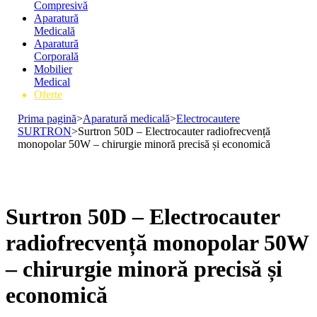
Compresivă
Aparatură
Medicală
Aparatură
Corporală
Mobilier
Medical
Oferte
Prima pagină
>
Aparatură medicală
>
Electrocautere
SURTRON
>
Surtron 50D – Electrocauter radiofrecvență
monopolar 50W – chirurgie minoră precisă și economică
Surtron 50D – Electrocauter
radiofrecvență monopolar 50W
– chirurgie minoră precisă și
economică