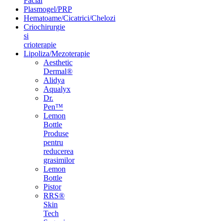
Facial
Plasmogel/PRP
Hematoame/Cicatrici/Chelozi
Criochirurgie
si
crioterapie
Lipoliza/Mezoterapie
Aesthetic
Dermal®
Alidya
Aqualyx
Dr.
Pen™
Lemon
Bottle
Produse
pentru
reducerea
grasimilor
Lemon
Bottle
Pistor
RRS®
Skin
Tech