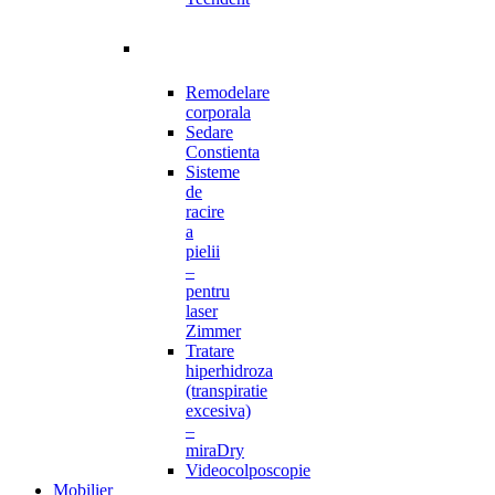
Remodelare
corporala
Sedare
Constienta
Sisteme
de
racire
a
pielii
–
pentru
laser
Zimmer
Tratare
hiperhidroza
(transpiratie
excesiva)
–
miraDry
Videocolposcopie
Mobilier