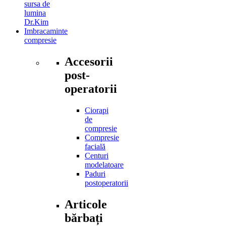
sursa de
lumina
Dr.Kim
Imbracaminte
compresie
Accesorii
post-
operatorii
Ciorapi
de
compresie
Compresie
facială
Centuri
modelatoare
Paduri
postoperatorii
Articole
bărbați