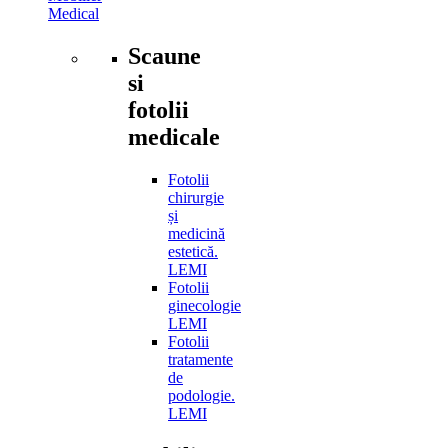
Medical
Scaune
si
fotolii
medicale
Fotolii
chirurgie
și
medicină
estetică.
LEMI
Fotolii
ginecologie
LEMI
Fotolii
tratamente
de
podologie.
LEMI