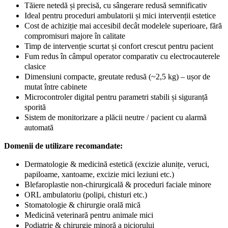
Tăiere netedă și precisă, cu sângerare redusă semnificativ
Ideal pentru proceduri ambulatorii și mici intervenții estetice
Cost de achiziție mai accesibil decât modelele superioare, fără
compromisuri majore în calitate
Timp de intervenție scurtat și confort crescut pentru pacient
Fum redus în câmpul operator comparativ cu electrocauterele
clasice
Dimensiuni compacte, greutate redusă (~2,5 kg) – ușor de
mutat între cabinete
Microcontroler digital pentru parametri stabili și siguranță
sporită
Sistem de monitorizare a plăcii neutre / pacient cu alarmă
automată
Domenii de utilizare recomandate:
Dermatologie & medicină estetică (excizie alunițe, veruci,
papiloame, xantoame, excizie mici leziuni etc.)
Blefaroplastie non-chirurgicală & proceduri faciale minore
ORL ambulatoriu (polipi, chisturi etc.)
Stomatologie & chirurgie orală mică
Medicină veterinară pentru animale mici
Podiatrie & chirurgie minoră a piciorului