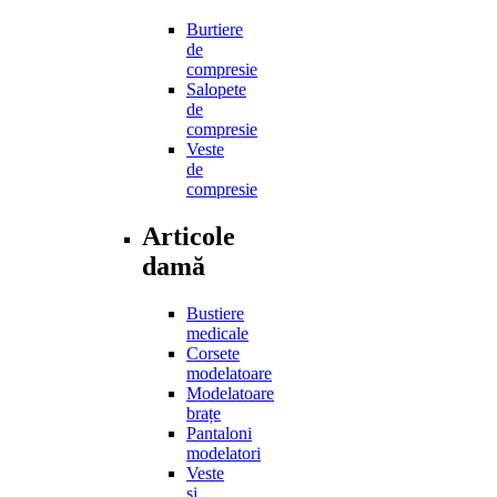
Burtiere
de
compresie
Salopete
de
compresie
Veste
de
compresie
Articole
damă
Bustiere
medicale
Corsete
modelatoare
Modelatoare
brațe
Pantaloni
modelatori
Veste
și