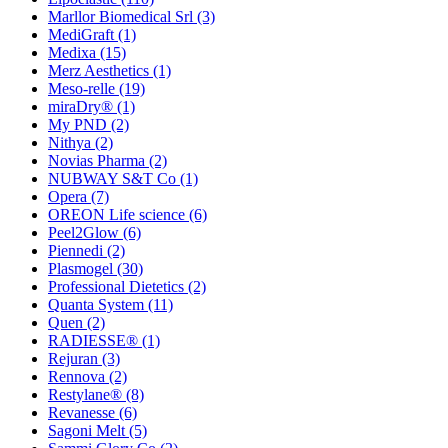
Marllor Biomedical Srl
(3)
MediGraft
(1)
Medixa
(15)
Merz Aesthetics
(1)
Meso-relle
(19)
miraDry®
(1)
My PND
(2)
Nithya
(2)
Novias Pharma
(2)
NUBWAY S&T Co
(1)
Opera
(7)
OREON Life science
(6)
Peel2Glow
(6)
Piennedi
(2)
Plasmogel
(30)
Professional Dietetics
(2)
Quanta System
(11)
Quen
(2)
RADIESSE®
(1)
Rejuran
(3)
Rennova
(2)
Restylane®
(8)
Revanesse
(6)
Sagoni Melt
(5)