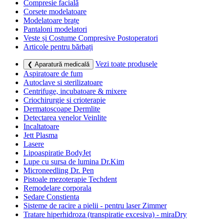
Compresie facială
Corsete modelatoare
Modelatoare brațe
Pantaloni modelatori
Veste și Costume Compresive Postoperatori
Articole pentru bărbați
Vezi toate produsele
❮ Aparatură medicală
Aspiratoare de fum
Autoclave si sterilizatoare
Centrifuge, incubatoare & mixere
Criochirurgie si crioterapie
Dermatoscoape Dermlite
Detectarea venelor Veinlite
Incaltatoare
Jett Plasma
Lasere
Lipoaspiratie BodyJet
Lupe cu sursa de lumina Dr.Kim
Microneedling Dr. Pen
Pistoale mezoterapie Techdent
Remodelare corporala
Sedare Constienta
Sisteme de racire a pielii - pentru laser Zimmer
Tratare hiperhidroza (transpiratie excesiva) - miraDry