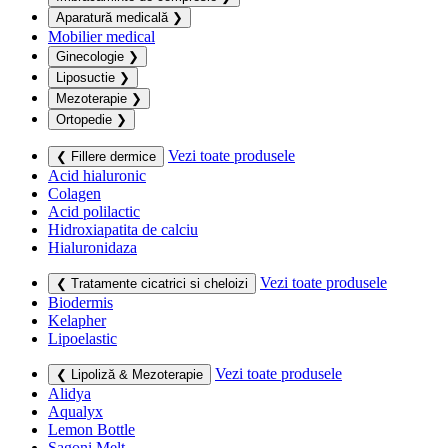
Aparatură medicală
❯
Mobilier medical
Ginecologie
❯
Liposuctie
❯
Mezoterapie
❯
Ortopedie
❯
Vezi toate produsele
❮ Fillere dermice
Acid hialuronic
Colagen
Acid polilactic
Hidroxiapatita de calciu
Hialuronidaza
Vezi toate produsele
❮ Tratamente cicatrici si cheloizi
Biodermis
Kelapher
Lipoelastic
Vezi toate produsele
❮ Lipoliză & Mezoterapie
Alidya
Aqualyx
Lemon Bottle
Sagoni Melt