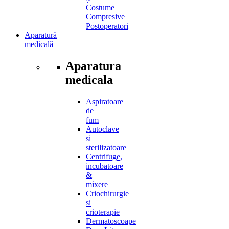
Costume
Compresive
Postoperatori
Aparatură
medicală
Aparatura
medicala
Aspiratoare
de
fum
Autoclave
si
sterilizatoare
Centrifuge,
incubatoare
&
mixere
Criochirurgie
si
crioterapie
Dermatoscoape