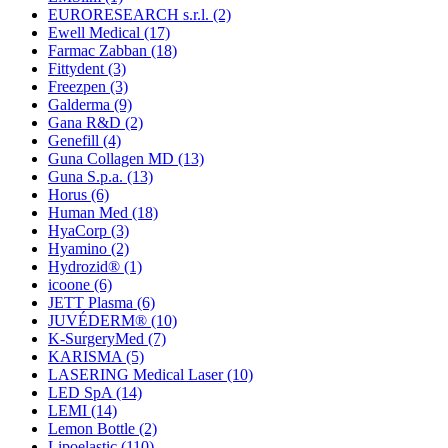
EURORESEARCH s.r.l.
(2)
Ewell Medical
(17)
Farmac Zabban
(18)
Fittydent
(3)
Freezpen
(3)
Galderma
(9)
Gana R&D
(2)
Genefill
(4)
Guna Collagen MD
(13)
Guna S.p.a.
(13)
Horus
(6)
Human Med
(18)
HyaCorp
(3)
Hyamino
(2)
Hydrozid®
(1)
icoone
(6)
JETT Plasma
(6)
JUVÉDERM®
(10)
K-SurgeryMed
(7)
KARISMA
(5)
LASERING Medical Laser
(10)
LED SpA
(14)
LEMI
(14)
Lemon Bottle
(2)
Lipoelastic
(110)