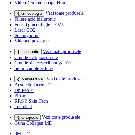
VideoDermatoscoape Horus
Vezi toate produsele
❮ Ginecologie
Fillere acid hialuronic
Fotolii ginecologie LEMI
Laser CO2
Peeling intim
Videocolposcopie
Vezi toate produsele
❮ Liposuctie
Canule de lipoaspiratie
Canule si accesorii body-jet®
Seturi canule si filtre
Vezi toate produsele
❮ Mezoterapie
Aesthetic Dermal®
Dr. Pen™
Pistor
RRS® Skin Tech
Techdent
Vezi toate produsele
❮ Ortopedie
Guna Collagen MD
3M
(14)