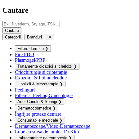
Cautare
Categorii
Branduri
✕
Fillere dermice
❯
Fire PDO
Plasmogel/PRP
Tratamente cicatrici si cheloizi
❯
Criochirurgie si crioterapie
Exozomi & Polinucleotide
Lipoliză & Mezoterapie
❯
Peelinguri
Fillere si Peeling Ginecologie
Ace, Canule & Seringi
❯
Dermatocosmetice
❯
Îngrijire proteze dentare
Consumabile medicale
❯
Dermatoscoape/Video-Dermatoscoape
Lupe cu sursa de lumina Dr.Kim
Imbracaminte de compresie
❯