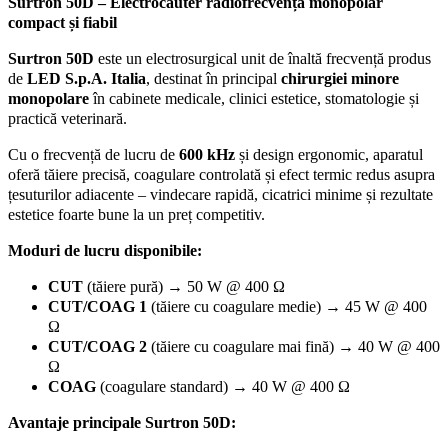
Surtron 50D – Electrocauter radiofrecvență monopolar
50W
compact și fiabil
–
chirurgie
Surtron 50D
este un electrosurgical unit de înaltă frecvență produs
minoră
de
LED S.p.A. Italia
, destinat în principal
chirurgiei minore
precisă
monopolare
în cabinete medicale, clinici estetice, stomatologie și
și
practică veterinară.
economică
quantity
Cu o frecvență de lucru de
600 kHz
și design ergonomic, aparatul
oferă tăiere precisă, coagulare controlată și efect termic redus asupra
țesuturilor adiacente – vindecare rapidă, cicatrici minime și rezultate
estetice foarte bune la un preț competitiv.
Moduri de lucru disponibile:
CUT
(tăiere pură) → 50 W @ 400 Ω
CUT/COAG 1
(tăiere cu coagulare medie) → 45 W @ 400
Ω
CUT/COAG 2
(tăiere cu coagulare mai fină) → 40 W @ 400
Ω
COAG
(coagulare standard) → 40 W @ 400 Ω
Avantaje principale Surtron 50D: