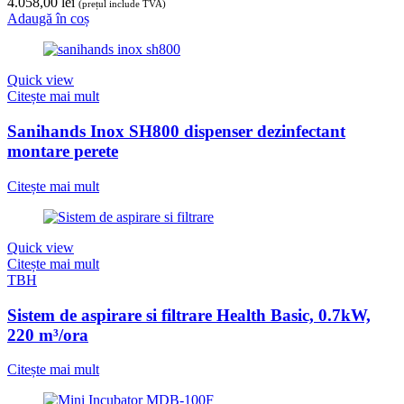
4.058,00
lei
(prețul include TVA)
Adaugă în coș
Quick view
Citește mai mult
Sanihands Inox SH800 dispenser dezinfectant
montare perete
Citește mai mult
Quick view
Citește mai mult
TBH
Sistem de aspirare si filtrare Health Basic, 0.7kW,
220 m³/ora
Citește mai mult