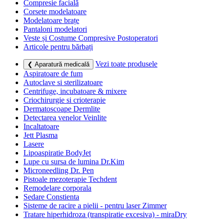
Compresie facială
Corsete modelatoare
Modelatoare brațe
Pantaloni modelatori
Veste și Costume Compresive Postoperatori
Articole pentru bărbați
Vezi toate produsele
❮ Aparatură medicală
Aspiratoare de fum
Autoclave si sterilizatoare
Centrifuge, incubatoare & mixere
Criochirurgie si crioterapie
Dermatoscoape Dermlite
Detectarea venelor Veinlite
Incaltatoare
Jett Plasma
Lasere
Lipoaspiratie BodyJet
Lupe cu sursa de lumina Dr.Kim
Microneedling Dr. Pen
Pistoale mezoterapie Techdent
Remodelare corporala
Sedare Constienta
Sisteme de racire a pielii - pentru laser Zimmer
Tratare hiperhidroza (transpiratie excesiva) - miraDry