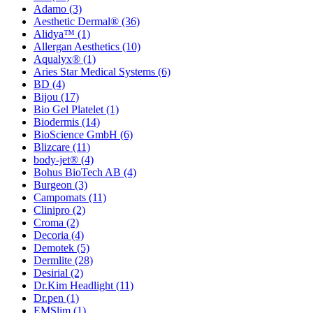
Adamo
(3)
Aesthetic Dermal®
(36)
Alidya™
(1)
Allergan Aesthetics
(10)
Aqualyx®
(1)
Aries Star Medical Systems
(6)
BD
(4)
Bijou
(17)
Bio Gel Platelet
(1)
Biodermis
(14)
BioScience GmbH
(6)
Blizcare
(11)
body-jet®
(4)
Bohus BioTech AB
(4)
Burgeon
(3)
Campomats
(11)
Clinipro
(2)
Croma
(2)
Decoria
(4)
Demotek
(5)
Dermlite
(28)
Desirial
(2)
Dr.Kim Headlight
(11)
Dr.pen
(1)
EMSlim
(1)