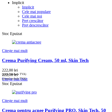
Implicit
Implicit
Cele mai populare
Cele mai noi
Preț crescător
Preț descrescător
Stoc Epuizat
Citește mai mult
Crema Purifying Cream, 50 ml, Skin Tech
222,00
lei
(prețul include TVA)
222,00
lei
(prețul include TVA)
Citește mai mult
Stoc Epuizat
Citește mai mult
Crema pentru acnee Purifying PRO, Skin Tech, 50