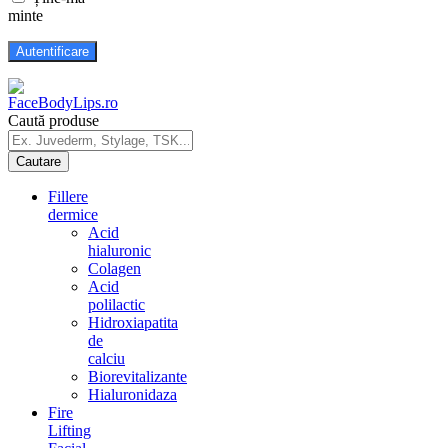
minte
Caută produse
Fillere
dermice
Acid
hialuronic
Colagen
Acid
polilactic
Hidroxiapatita
de
calciu
Biorevitalizante
Hialuronidaza
Fire
Lifting