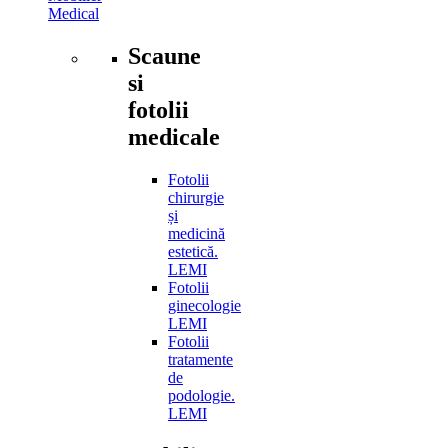
Medical
Scaune
si
fotolii
medicale
Fotolii
chirurgie
și
medicină
estetică.
LEMI
Fotolii
ginecologie
LEMI
Fotolii
tratamente
de
podologie.
LEMI