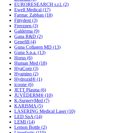
EURORESEARCH s.r.l.
(2)
Ewell Medical
(17)
Farmac Zabban
(18)
Fittydent
(3)
Freezpen
(3)
Galderma
(9)
Gana R&D
(2)
Genefill
(4)
Guna Collagen MD
(13)
Guna S.p.a.
(13)
Horus
(6)
Human Med
(18)
HyaCorp
(3)
Hyamino
(2)
Hydrozid®
(1)
icoone
(6)
JETT Plasma
(6)
JUVÉDERM®
(10)
K-SurgeryMed
(7)
KARISMA
(5)
LASERING Medical Laser
(10)
LED SpA
(14)
LEMI
(14)
Lemon Bottle
(2)
Lipoelastic
(110)