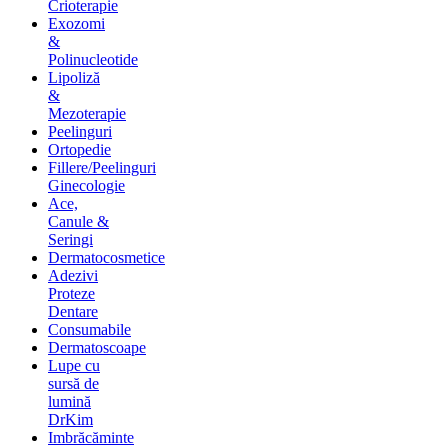
Crioterapie
Exozomi
&
Polinucleotide
Lipoliză
&
Mezoterapie
Peelinguri
Ortopedie
Fillere/Peelinguri
Ginecologie
Ace,
Canule &
Seringi
Dermatocosmetice
Adezivi
Proteze
Dentare
Consumabile
Dermatoscoape
Lupe cu
sursă de
lumină
DrKim
Imbrăcăminte