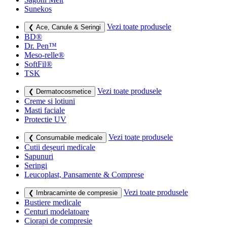
Sunekos
Vezi toate produsele
❮ Ace, Canule & Seringi
BD®
Dr. Pen™
Meso-relle®
SoftFil®
TSK
Vezi toate produsele
❮ Dermatocosmetice
Creme si lotiuni
Masti faciale
Protectie UV
Vezi toate produsele
❮ Consumabile medicale
Cutii deșeuri medicale
Sapunuri
Seringi
Leucoplast, Pansamente & Comprese
Vezi toate produsele
❮ Imbracaminte de compresie
Bustiere medicale
Centuri modelatoare
Ciorapi de compresie