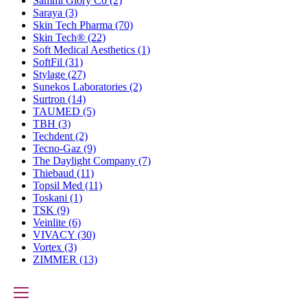
Sammi Glory Co
(2)
Saraya
(3)
Skin Tech Pharma
(70)
Skin Tech®
(22)
Soft Medical Aesthetics
(1)
SoftFil
(31)
Stylage
(27)
Sunekos Laboratories
(2)
Surtron
(14)
TAUMED
(5)
TBH
(3)
Techdent
(2)
Tecno-Gaz
(9)
The Daylight Company
(7)
Thiebaud
(11)
Topsil Med
(11)
Toskani
(1)
TSK
(9)
Veinlite
(6)
VIVACY
(30)
Vortex
(3)
ZIMMER
(13)