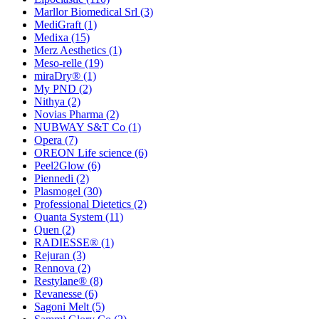
Marllor Biomedical Srl
(3)
MediGraft
(1)
Medixa
(15)
Merz Aesthetics
(1)
Meso-relle
(19)
miraDry®
(1)
My PND
(2)
Nithya
(2)
Novias Pharma
(2)
NUBWAY S&T Co
(1)
Opera
(7)
OREON Life science
(6)
Peel2Glow
(6)
Piennedi
(2)
Plasmogel
(30)
Professional Dietetics
(2)
Quanta System
(11)
Quen
(2)
RADIESSE®
(1)
Rejuran
(3)
Rennova
(2)
Restylane®
(8)
Revanesse
(6)
Sagoni Melt
(5)