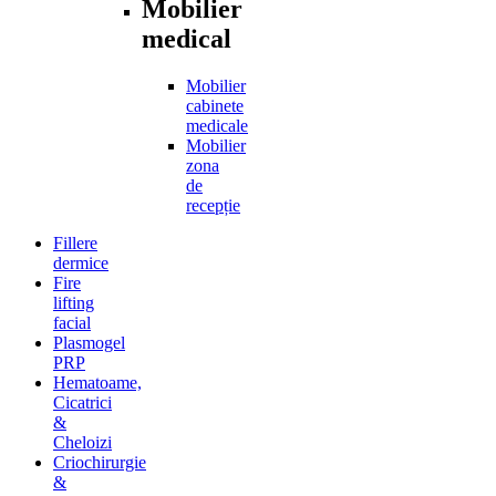
Mobilier
medical
Mobilier
cabinete
medicale
Mobilier
zona
de
recepție
Fillere
dermice
Fire
lifting
facial
Plasmogel
PRP
Hematoame,
Cicatrici
&
Cheloizi
Criochirurgie
&