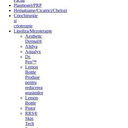
Facial
Plasmogel/PRP
Hematoame/Cicatrici/Chelozi
Criochirurgie
si
crioterapie
Lipoliza/Mezoterapie
Aesthetic
Dermal®
Alidya
Aqualyx
Dr.
Pen™
Lemon
Bottle
Produse
pentru
reducerea
grasimilor
Lemon
Bottle
Pistor
RRS®
Skin
Tech