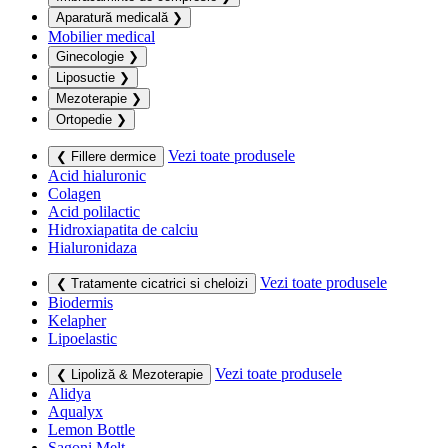
Aparatură medicală
❯
Mobilier medical
Ginecologie
❯
Liposuctie
❯
Mezoterapie
❯
Ortopedie
❯
Vezi toate produsele
❮ Fillere dermice
Acid hialuronic
Colagen
Acid polilactic
Hidroxiapatita de calciu
Hialuronidaza
Vezi toate produsele
❮ Tratamente cicatrici si cheloizi
Biodermis
Kelapher
Lipoelastic
Vezi toate produsele
❮ Lipoliză & Mezoterapie
Alidya
Aqualyx
Lemon Bottle
Sagoni Melt