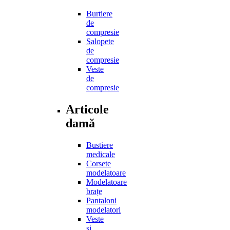
Burtiere
de
compresie
Salopete
de
compresie
Veste
de
compresie
Articole
damă
Bustiere
medicale
Corsete
modelatoare
Modelatoare
brațe
Pantaloni
modelatori
Veste
și