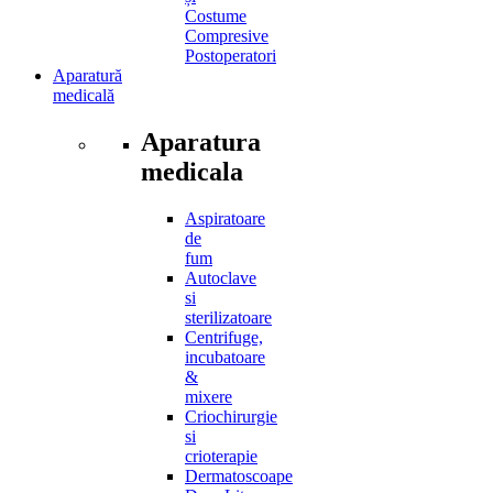
Costume
Compresive
Postoperatori
Aparatură
medicală
Aparatura
medicala
Aspiratoare
de
fum
Autoclave
si
sterilizatoare
Centrifuge,
incubatoare
&
mixere
Criochirurgie
si
crioterapie
Dermatoscoape