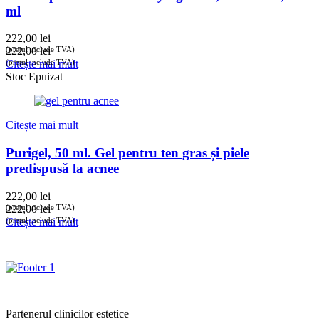
ml
222,00
lei
(prețul include TVA)
222,00
lei
(prețul include TVA)
Citește mai mult
Stoc Epuizat
Citește mai mult
Purigel, 50 ml. Gel pentru ten gras și piele
predispusă la acnee
222,00
lei
(prețul include TVA)
222,00
lei
(prețul include TVA)
Citește mai mult
Partenerul clinicilor estetice