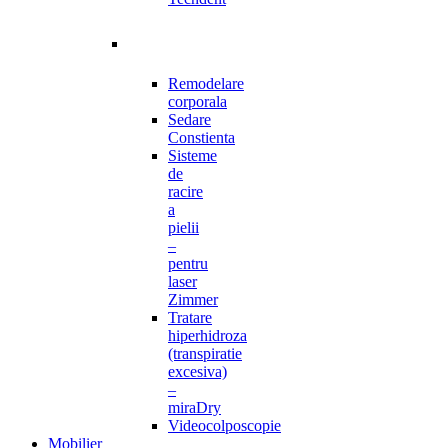
Remodelare
corporala
Sedare
Constienta
Sisteme
de
racire
a
pielii
–
pentru
laser
Zimmer
Tratare
hiperhidroza
(transpiratie
excesiva)
–
miraDry
Videocolposcopie
Mobilier