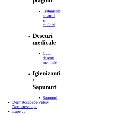
plagilor
Tratamente
cicatrici
si
cheloizi
Deseuri
medicale
Cutii
deșeuri
medicale
Igienizanți
/
Sapunuri
Sapunuri
Dermatoscoape/Video-
Dermatoscoape
Lupe cu