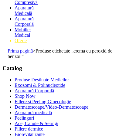
Compresivă
Aparatură
Medicală
Aparatură
Corporală
Mobilier
Medical
Oferte
Prima pagină
>
Produse etichetate „crema cu peroxid de
benzoil”
Catalog
Produse Destinate Medicilor
Exozomi & Polinucleotide
Aparatură Corporală
Shop Now
Fillere si Peeling Ginecologie
Dermatoscoape/Video-Dermatoscoape
Aparatură medicală
Peelinguri
Ace, Canule & Seringi
Fillere dermice
Biorevitalizante