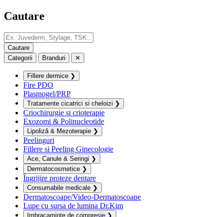
Cautare
Categorii
Branduri
✕
Fillere dermice
❯
Fire PDO
Plasmogel/PRP
Tratamente cicatrici si cheloizi
❯
Criochirurgie si crioterapie
Exozomi & Polinucleotide
Lipoliză & Mezoterapie
❯
Peelinguri
Fillere si Peeling Ginecologie
Ace, Canule & Seringi
❯
Dermatocosmetice
❯
Îngrijire proteze dentare
Consumabile medicale
❯
Dermatoscoape/Video-Dermatoscoape
Lupe cu sursa de lumina Dr.Kim
Imbracaminte de compresie
❯