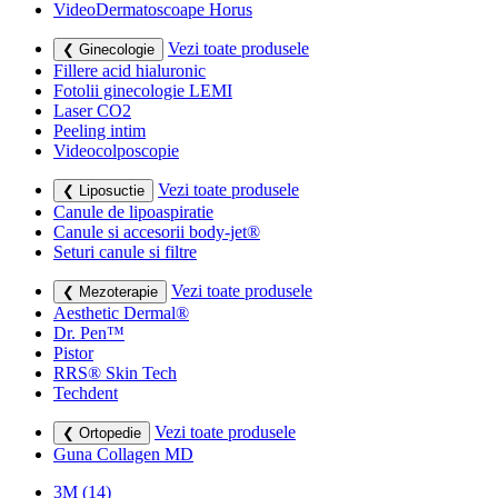
VideoDermatoscoape Horus
Vezi toate produsele
❮ Ginecologie
Fillere acid hialuronic
Fotolii ginecologie LEMI
Laser CO2
Peeling intim
Videocolposcopie
Vezi toate produsele
❮ Liposuctie
Canule de lipoaspiratie
Canule si accesorii body-jet®
Seturi canule si filtre
Vezi toate produsele
❮ Mezoterapie
Aesthetic Dermal®
Dr. Pen™
Pistor
RRS® Skin Tech
Techdent
Vezi toate produsele
❮ Ortopedie
Guna Collagen MD
3M
(14)