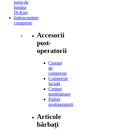
sursa de
lumina
Dr.Kim
Imbracaminte
compresie
Accesorii
post-
operatorii
Ciorapi
de
compresie
Compresie
facială
Centuri
modelatoare
Paduri
postoperatorii
Articole
bărbați