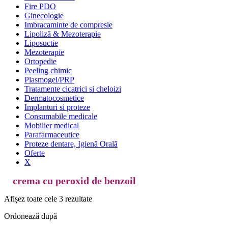
Fire PDO
Ginecologie
Imbracaminte de compresie
Lipoliză & Mezoterapie
Liposuctie
Mezoterapie
Ortopedie
Peeling chimic
Plasmogel/PRP
Tratamente cicatrici si cheloizi
Dermatocosmetice
Implanturi si proteze
Consumabile medicale
Mobilier medical
Parafarmaceutice
Proteze dentare, Igienă Orală
Oferte
X
crema cu peroxid de benzoil
Afișez toate cele 3 rezultate
Ordonează după