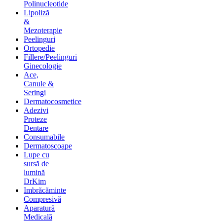
Polinucleotide
Lipoliză
&
Mezoterapie
Peelinguri
Ortopedie
Fillere/Peelinguri
Ginecologie
Ace,
Canule &
Seringi
Dermatocosmetice
Adezivi
Proteze
Dentare
Consumabile
Dermatoscoape
Lupe cu
sursă de
lumină
DrKim
Imbrăcăminte
Compresivă
Aparatură
Medicală