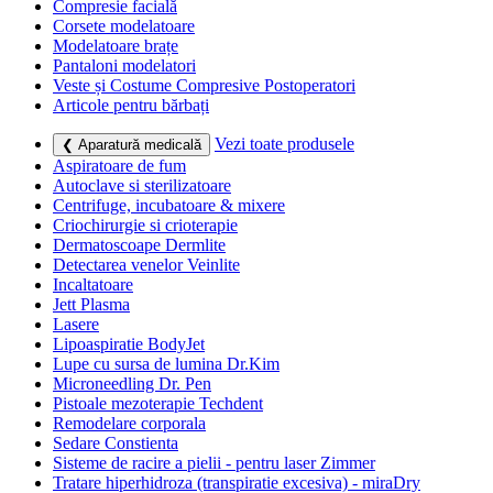
Compresie facială
Corsete modelatoare
Modelatoare brațe
Pantaloni modelatori
Veste și Costume Compresive Postoperatori
Articole pentru bărbați
Vezi toate produsele
❮ Aparatură medicală
Aspiratoare de fum
Autoclave si sterilizatoare
Centrifuge, incubatoare & mixere
Criochirurgie si crioterapie
Dermatoscoape Dermlite
Detectarea venelor Veinlite
Incaltatoare
Jett Plasma
Lasere
Lipoaspiratie BodyJet
Lupe cu sursa de lumina Dr.Kim
Microneedling Dr. Pen
Pistoale mezoterapie Techdent
Remodelare corporala
Sedare Constienta
Sisteme de racire a pielii - pentru laser Zimmer
Tratare hiperhidroza (transpiratie excesiva) - miraDry