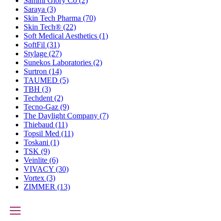
Sammi Glory Co
(2)
Saraya
(3)
Skin Tech Pharma
(70)
Skin Tech®
(22)
Soft Medical Aesthetics
(1)
SoftFil
(31)
Stylage
(27)
Sunekos Laboratories
(2)
Surtron
(14)
TAUMED
(5)
TBH
(3)
Techdent
(2)
Tecno-Gaz
(9)
The Daylight Company
(7)
Thiebaud
(11)
Topsil Med
(11)
Toskani
(1)
TSK
(9)
Veinlite
(6)
VIVACY
(30)
Vortex
(3)
ZIMMER
(13)