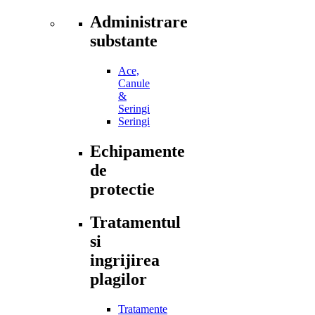
Administrare
substante
Ace,
Canule
&
Seringi
Seringi
Echipamente
de
protectie
Tratamentul
si
ingrijirea
plagilor
Tratamente