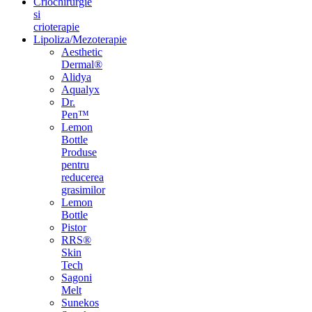
Criochirurgie
si
crioterapie
Lipoliza/Mezoterapie
Aesthetic
Dermal®
Alidya
Aqualyx
Dr.
Pen™
Lemon
Bottle
Produse
pentru
reducerea
grasimilor
Lemon
Bottle
Pistor
RRS®
Skin
Tech
Sagoni
Melt
Sunekos