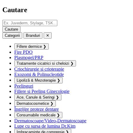
Cautare
Categorii
Branduri
✕
Fillere dermice
❯
Fire PDO
Plasmogel/PRP
Tratamente cicatrici si cheloizi
❯
Criochirurgie si crioterapie
Exozomi & Polinucleotide
Lipoliză & Mezoterapie
❯
Peelinguri
Fillere si Peeling Ginecologie
Ace, Canule & Seringi
❯
Dermatocosmetice
❯
Îngrijire proteze dentare
Consumabile medicale
❯
Dermatoscoape/Video-Dermatoscoape
Lupe cu sursa de lumina Dr.Kim
Imbracaminte de compresie
❯