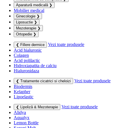
Aparatură medicală
❯
Mobilier medical
Ginecologie
❯
Liposuctie
❯
Mezoterapie
❯
Ortopedie
❯
Vezi toate produsele
❮ Fillere dermice
Acid hialuronic
Colagen
Acid polilactic
Hidroxiapatita de calciu
Hialuronidaza
Vezi toate produsele
❮ Tratamente cicatrici si cheloizi
Biodermis
Kelapher
Lipoelastic
Vezi toate produsele
❮ Lipoliză & Mezoterapie
Alidya
Aqualyx
Lemon Bottle
Sagoni Melt