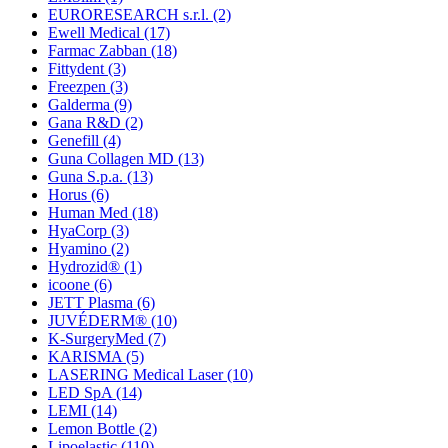
EURORESEARCH s.r.l.
(2)
Ewell Medical
(17)
Farmac Zabban
(18)
Fittydent
(3)
Freezpen
(3)
Galderma
(9)
Gana R&D
(2)
Genefill
(4)
Guna Collagen MD
(13)
Guna S.p.a.
(13)
Horus
(6)
Human Med
(18)
HyaCorp
(3)
Hyamino
(2)
Hydrozid®
(1)
icoone
(6)
JETT Plasma
(6)
JUVÉDERM®
(10)
K-SurgeryMed
(7)
KARISMA
(5)
LASERING Medical Laser
(10)
LED SpA
(14)
LEMI
(14)
Lemon Bottle
(2)
Lipoelastic
(110)