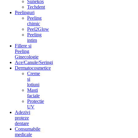
Sunekos
Techdent
Peelinguri
Peeling
chimic
Peel2Glow
Peeling
intim
Fillere si
Peeling
Ginecologie
Ace/Canule/Seringi
Dermatocosmetice
Creme
si
lotiuni
Masti
faciale
Protectie
UV
Adezivi
proteze
dentare
Consumabile
medicale