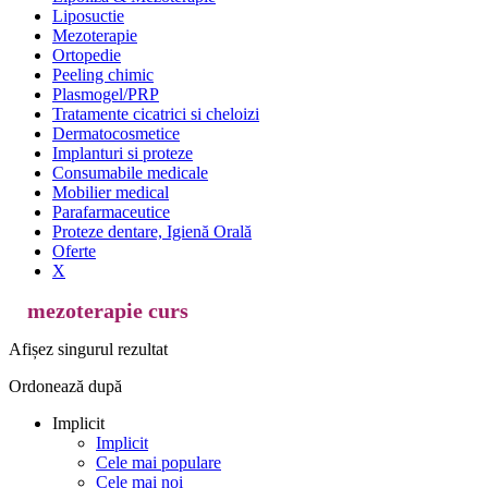
Liposuctie
Mezoterapie
Ortopedie
Peeling chimic
Plasmogel/PRP
Tratamente cicatrici si cheloizi
Dermatocosmetice
Implanturi si proteze
Consumabile medicale
Mobilier medical
Parafarmaceutice
Proteze dentare, Igienă Orală
Oferte
X
mezoterapie curs
Afișez singurul rezultat
Ordonează după
Implicit
Implicit
Cele mai populare
Cele mai noi