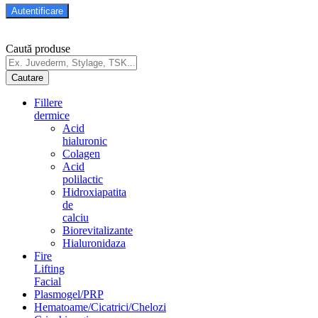
Caută produse
Fillere
dermice
Acid
hialuronic
Colagen
Acid
polilactic
Hidroxiapatita
de
calciu
Biorevitalizante
Hialuronidaza
Fire
Lifting
Facial
Plasmogel/PRP
Hematoame/Cicatrici/Chelozi