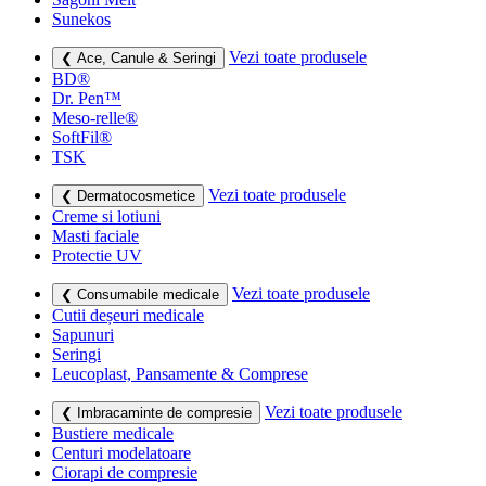
Sunekos
Vezi toate produsele
❮ Ace, Canule & Seringi
BD®
Dr. Pen™
Meso-relle®
SoftFil®
TSK
Vezi toate produsele
❮ Dermatocosmetice
Creme si lotiuni
Masti faciale
Protectie UV
Vezi toate produsele
❮ Consumabile medicale
Cutii deșeuri medicale
Sapunuri
Seringi
Leucoplast, Pansamente & Comprese
Vezi toate produsele
❮ Imbracaminte de compresie
Bustiere medicale
Centuri modelatoare
Ciorapi de compresie