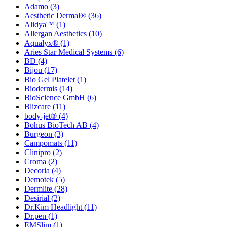
Adamo
(3)
Aesthetic Dermal®
(36)
Alidya™
(1)
Allergan Aesthetics
(10)
Aqualyx®
(1)
Aries Star Medical Systems
(6)
BD
(4)
Bijou
(17)
Bio Gel Platelet
(1)
Biodermis
(14)
BioScience GmbH
(6)
Blizcare
(11)
body-jet®
(4)
Bohus BioTech AB
(4)
Burgeon
(3)
Campomats
(11)
Clinipro
(2)
Croma
(2)
Decoria
(4)
Demotek
(5)
Dermlite
(28)
Desirial
(2)
Dr.Kim Headlight
(11)
Dr.pen
(1)
EMSlim
(1)