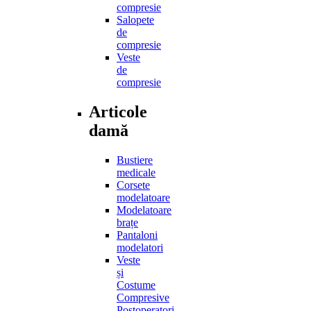
compresie
Salopete
de
compresie
Veste
de
compresie
Articole
damă
Bustiere
medicale
Corsete
modelatoare
Modelatoare
brațe
Pantaloni
modelatori
Veste
și
Costume
Compresive
Postoperatori