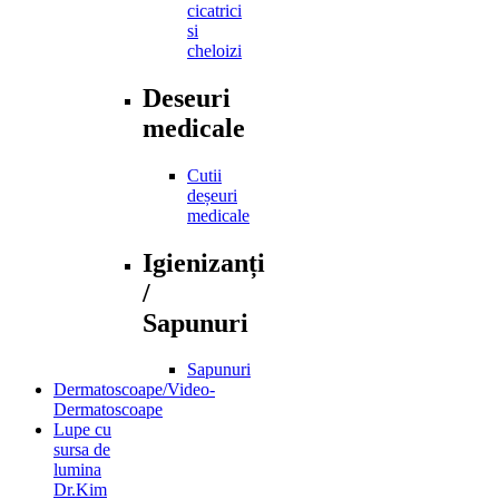
cicatrici
si
cheloizi
Deseuri
medicale
Cutii
deșeuri
medicale
Igienizanți
/
Sapunuri
Sapunuri
Dermatoscoape/Video-
Dermatoscoape
Lupe cu
sursa de
lumina
Dr.Kim