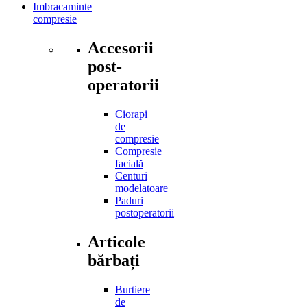
Imbracaminte
compresie
Accesorii
post-
operatorii
Ciorapi
de
compresie
Compresie
facială
Centuri
modelatoare
Paduri
postoperatorii
Articole
bărbați
Burtiere
de