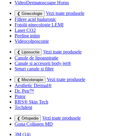
VideoDermatoscoape Horus
Vezi toate produsele
❮ Ginecologie
Fillere acid hialuronic
Fotolii ginecologie LEMI
Laser CO2
Peeling intim
Videocolposcopie
Vezi toate produsele
❮ Liposuctie
Canule de lipoaspiratie
Canule si accesorii body-jet®
Seturi canule si filtre
Vezi toate produsele
❮ Mezoterapie
Aesthetic Dermal®
Dr. Pen™
Pistor
RRS® Skin Tech
Techdent
Vezi toate produsele
❮ Ortopedie
Guna Collagen MD
3M
(14)