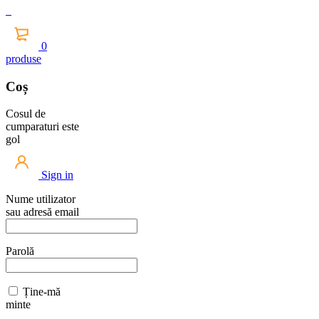
0
produse
Coș
Cosul de
cumparaturi este
gol
Sign in
Nume utilizator
sau adresă email
Parolă
Ține-mă
minte