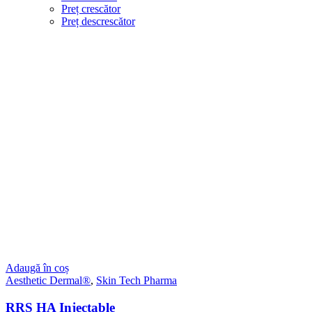
Preț crescător
Preț descrescător
Adaugă în coș
Aesthetic Dermal®
,
Skin Tech Pharma
RRS HA Injectable