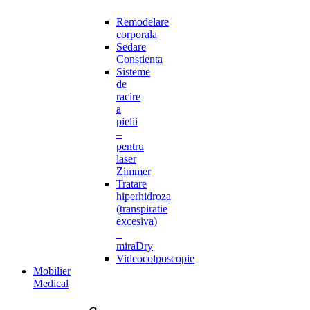
Remodelare
corporala
Sedare
Constienta
Sisteme
de
racire
a
pielii
–
pentru
laser
Zimmer
Tratare
hiperhidroza
(transpiratie
excesiva)
–
miraDry
Videocolposcopie
Mobilier
Medical