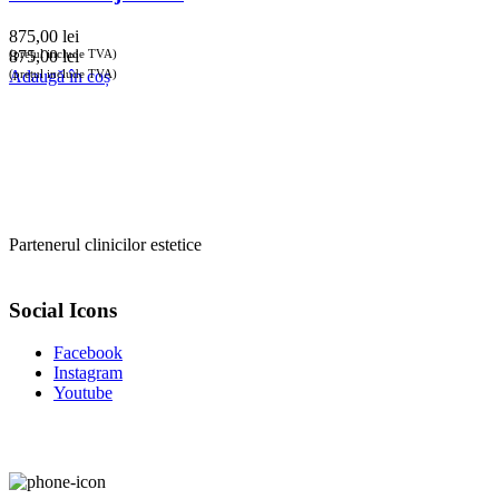
875,00
lei
(prețul include TVA)
875,00
lei
(prețul include TVA)
Adaugă în coș
Partenerul clinicilor estetice
Social Icons
Facebook
Instagram
Youtube