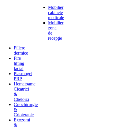
Mobilier
cabinete
medicale
Mobilier
zona
de
recepție
Fillere
dermice
Fire
lifting
facial
Plasmogel
PRP
Hematoame,
Cicatrici
&
Cheloizi
Criochirurgie
&
Crioterapie
Exozomi
&