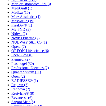
Marllor Biomedical Srl
(3)
MediGraft
(1)
Medixa
(15)
Merz Aesthetics
(1)
Meso-relle
(19)
miraDry®
(1)
My PND
(2)
Nithya
(2)
Novias Pharma
(2)
NUBWAY S&T Co
(1)
Opera
(7)
OREON Life science
(6)
Peel2Glow
(6)
Piennedi
(2)
Plasmogel
(30)
Professional Dietetics
(2)
Quanta System
(11)
Quen
(2)
RADIESSE®
(1)
Rejuran
(3)
Rennova
(2)
Restylane®
(8)
Revanesse
(6)
Sagoni Melt
(5)