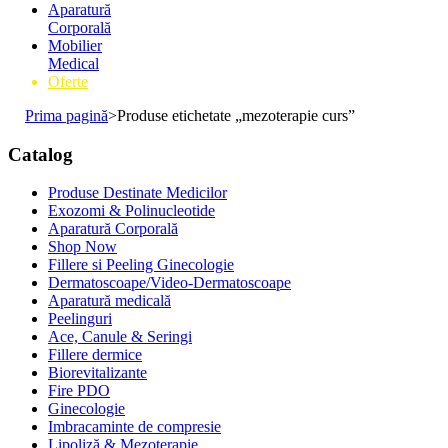
Aparatură
Corporală
Mobilier
Medical
Oferte
Prima pagină
>
Produse etichetate „mezoterapie curs”
Catalog
Produse Destinate Medicilor
Exozomi & Polinucleotide
Aparatură Corporală
Shop Now
Fillere si Peeling Ginecologie
Dermatoscoape/Video-Dermatoscoape
Aparatură medicală
Peelinguri
Ace, Canule & Seringi
Fillere dermice
Biorevitalizante
Fire PDO
Ginecologie
Imbracaminte de compresie
Lipoliză & Mezoterapie