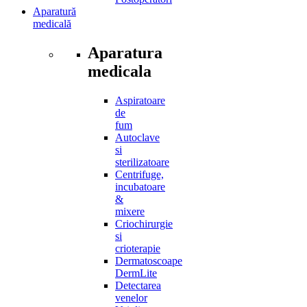
Aparatură
medicală
Aparatura
medicala
Aspiratoare
de
fum
Autoclave
si
sterilizatoare
Centrifuge,
incubatoare
&
mixere
Criochirurgie
si
crioterapie
Dermatoscoape
DermLite
Detectarea
venelor