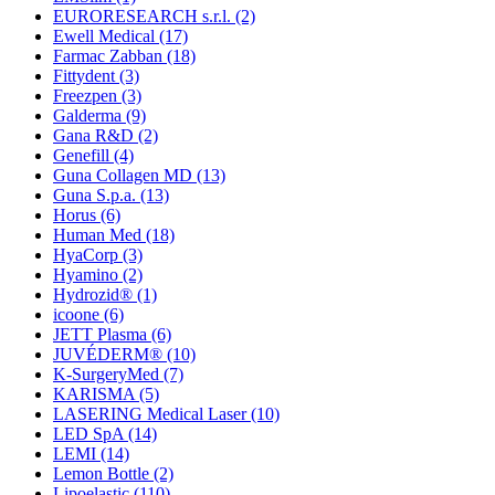
EURORESEARCH s.r.l.
(2)
Ewell Medical
(17)
Farmac Zabban
(18)
Fittydent
(3)
Freezpen
(3)
Galderma
(9)
Gana R&D
(2)
Genefill
(4)
Guna Collagen MD
(13)
Guna S.p.a.
(13)
Horus
(6)
Human Med
(18)
HyaCorp
(3)
Hyamino
(2)
Hydrozid®
(1)
icoone
(6)
JETT Plasma
(6)
JUVÉDERM®
(10)
K-SurgeryMed
(7)
KARISMA
(5)
LASERING Medical Laser
(10)
LED SpA
(14)
LEMI
(14)
Lemon Bottle
(2)
Lipoelastic
(110)