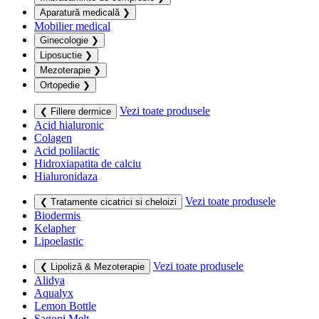
Aparatură medicală
❯
Mobilier medical
Ginecologie
❯
Liposuctie
❯
Mezoterapie
❯
Ortopedie
❯
Vezi toate produsele
❮ Fillere dermice
Acid hialuronic
Colagen
Acid polilactic
Hidroxiapatita de calciu
Hialuronidaza
Vezi toate produsele
❮ Tratamente cicatrici si cheloizi
Biodermis
Kelapher
Lipoelastic
Vezi toate produsele
❮ Lipoliză & Mezoterapie
Alidya
Aqualyx
Lemon Bottle
Sagoni Melt