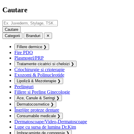
Cautare
Categorii
Branduri
✕
Fillere dermice
❯
Fire PDO
Plasmogel/PRP
Tratamente cicatrici si cheloizi
❯
Criochirurgie si crioterapie
Exozomi & Polinucleotide
Lipoliză & Mezoterapie
❯
Peelinguri
Fillere si Peeling Ginecologie
Ace, Canule & Seringi
❯
Dermatocosmetice
❯
Îngrijire proteze dentare
Consumabile medicale
❯
Dermatoscoape/Video-Dermatoscoape
Lupe cu sursa de lumina Dr.Kim
Imbracaminte de compresie
❯