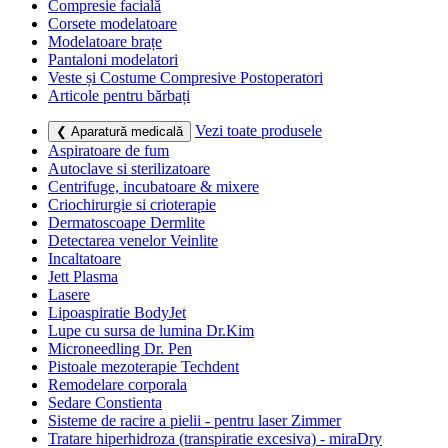
Compresie facială
Corsete modelatoare
Modelatoare brațe
Pantaloni modelatori
Veste și Costume Compresive Postoperatori
Articole pentru bărbați
Vezi toate produsele
❮ Aparatură medicală
Aspiratoare de fum
Autoclave si sterilizatoare
Centrifuge, incubatoare & mixere
Criochirurgie si crioterapie
Dermatoscoape Dermlite
Detectarea venelor Veinlite
Incaltatoare
Jett Plasma
Lasere
Lipoaspiratie BodyJet
Lupe cu sursa de lumina Dr.Kim
Microneedling Dr. Pen
Pistoale mezoterapie Techdent
Remodelare corporala
Sedare Constienta
Sisteme de racire a pielii - pentru laser Zimmer
Tratare hiperhidroza (transpiratie excesiva) - miraDry