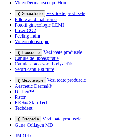
VideoDermatoscoape Horus
Vezi toate produsele
❮ Ginecologie
Fillere acid hialuronic
Fotolii ginecologie LEMI
Laser CO2
Peeling intim
Videocolposcopie
Vezi toate produsele
❮ Liposuctie
Canule de lipoaspiratie
Canule si accesorii body-jet®
Seturi canule si filtre
Vezi toate produsele
❮ Mezoterapie
Aesthetic Dermal®
Dr. Pen™
Pistor
RRS® Skin Tech
Techdent
Vezi toate produsele
❮ Ortopedie
Guna Collagen MD
3M
(14)