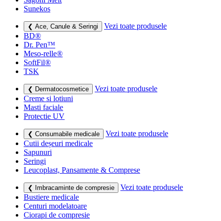
Sunekos
Vezi toate produsele
❮ Ace, Canule & Seringi
BD®
Dr. Pen™
Meso-relle®
SoftFil®
TSK
Vezi toate produsele
❮ Dermatocosmetice
Creme si lotiuni
Masti faciale
Protectie UV
Vezi toate produsele
❮ Consumabile medicale
Cutii deșeuri medicale
Sapunuri
Seringi
Leucoplast, Pansamente & Comprese
Vezi toate produsele
❮ Imbracaminte de compresie
Bustiere medicale
Centuri modelatoare
Ciorapi de compresie