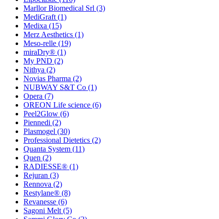
Marllor Biomedical Srl
(3)
MediGraft
(1)
Medixa
(15)
Merz Aesthetics
(1)
Meso-relle
(19)
miraDry®
(1)
My PND
(2)
Nithya
(2)
Novias Pharma
(2)
NUBWAY S&T Co
(1)
Opera
(7)
OREON Life science
(6)
Peel2Glow
(6)
Piennedi
(2)
Plasmogel
(30)
Professional Dietetics
(2)
Quanta System
(11)
Quen
(2)
RADIESSE®
(1)
Rejuran
(3)
Rennova
(2)
Restylane®
(8)
Revanesse
(6)
Sagoni Melt
(5)