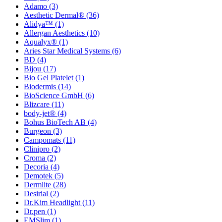
Adamo
(3)
Aesthetic Dermal®
(36)
Alidya™
(1)
Allergan Aesthetics
(10)
Aqualyx®
(1)
Aries Star Medical Systems
(6)
BD
(4)
Bijou
(17)
Bio Gel Platelet
(1)
Biodermis
(14)
BioScience GmbH
(6)
Blizcare
(11)
body-jet®
(4)
Bohus BioTech AB
(4)
Burgeon
(3)
Campomats
(11)
Clinipro
(2)
Croma
(2)
Decoria
(4)
Demotek
(5)
Dermlite
(28)
Desirial
(2)
Dr.Kim Headlight
(11)
Dr.pen
(1)
EMSlim
(1)