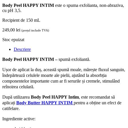
Body Peel
HAPPY INTIM
este o spuma exfolianta, non-abraziva,
cu pH 3,5.
Recipient de 150 mL
249,00
lei
(prețul include TVA)
Stoc epuizat
Descriere
Body Peel HAPPY INTIM –
spumă exfoliantă.
Ușor de aplicat la duș, această spumă moale, mărește fluxul sanguin,
îndepărtează celulele moarte ale pielii, ajutând la absorbția
componentelor importante cum ar fi serurile și cremele, stimulând
reînoirea celulară.
După utilizarea
Body Peel HAPPY Intim
, este recomandat să
aplicați
Body Butter
HAPPY INTIM
pentru a obține un efect de
catifelare.
Ingrediente active: