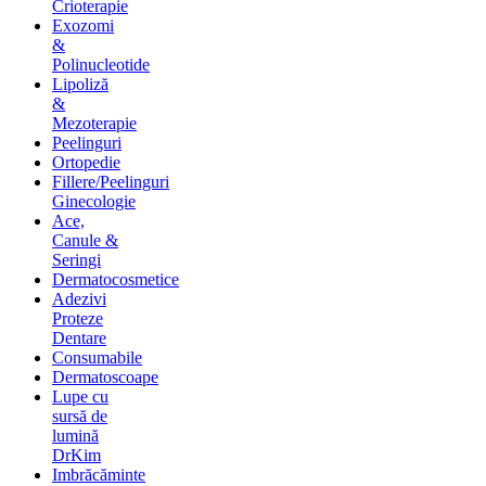
Crioterapie
Exozomi
&
Polinucleotide
Lipoliză
&
Mezoterapie
Peelinguri
Ortopedie
Fillere/Peelinguri
Ginecologie
Ace,
Canule &
Seringi
Dermatocosmetice
Adezivi
Proteze
Dentare
Consumabile
Dermatoscoape
Lupe cu
sursă de
lumină
DrKim
Imbrăcăminte