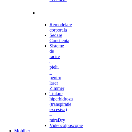
Remodelare
corporala
Sedare
Constienta
Sisteme
de
racire
a
pielii
–
pentru
laser
Zimmer
Tratare
hiperhidroza
(transpiratie
excesiva)
–
miraDry
Videocolposcopie
Mobilier