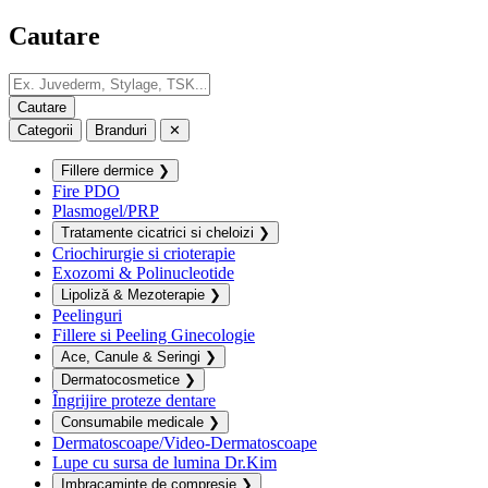
Cautare
Categorii
Branduri
✕
Fillere dermice
❯
Fire PDO
Plasmogel/PRP
Tratamente cicatrici si cheloizi
❯
Criochirurgie si crioterapie
Exozomi & Polinucleotide
Lipoliză & Mezoterapie
❯
Peelinguri
Fillere si Peeling Ginecologie
Ace, Canule & Seringi
❯
Dermatocosmetice
❯
Îngrijire proteze dentare
Consumabile medicale
❯
Dermatoscoape/Video-Dermatoscoape
Lupe cu sursa de lumina Dr.Kim
Imbracaminte de compresie
❯