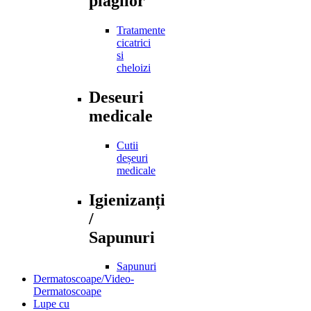
plagilor
Tratamente
cicatrici
si
cheloizi
Deseuri
medicale
Cutii
deșeuri
medicale
Igienizanți
/
Sapunuri
Sapunuri
Dermatoscoape/Video-
Dermatoscoape
Lupe cu