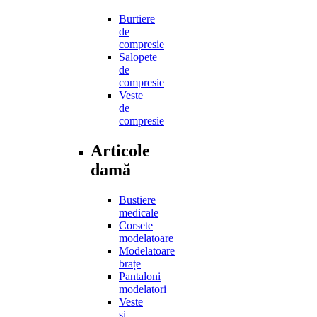
Burtiere
de
compresie
Salopete
de
compresie
Veste
de
compresie
Articole
damă
Bustiere
medicale
Corsete
modelatoare
Modelatoare
brațe
Pantaloni
modelatori
Veste
și