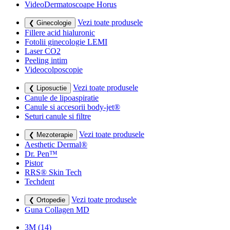
VideoDermatoscoape Horus
Vezi toate produsele
❮ Ginecologie
Fillere acid hialuronic
Fotolii ginecologie LEMI
Laser CO2
Peeling intim
Videocolposcopie
Vezi toate produsele
❮ Liposuctie
Canule de lipoaspiratie
Canule si accesorii body-jet®
Seturi canule si filtre
Vezi toate produsele
❮ Mezoterapie
Aesthetic Dermal®
Dr. Pen™
Pistor
RRS® Skin Tech
Techdent
Vezi toate produsele
❮ Ortopedie
Guna Collagen MD
3M
(14)