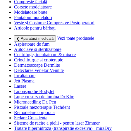
Compresie facială
Corsete modelatoare
Modelatoare brațe
Pantaloni modelatori
Veste și Costume Compresive Postoperatori
Articole pentru bărbați
Vezi toate produsele
❮ Aparatură medicală
Aspiratoare de fum
Autoclave si sterilizatoare
Centrifuge, incubatoare & mixere
Criochirurgie si crioterapie
Dermatoscoape Dermlite
Detectarea venelor Veinlite
Incaltatoare
Jett Plasma
Lasere
Lipoaspiratie BodyJet
Lupe cu sursa de lumina Dr.Kim
Microneedling Dr. Pen
Pistoale mezoterapie Techdent
Remodelare corporala
Sedare Constienta
Sisteme de racire a pielii - pentru laser Zimmer
Tratare hiperhidroza (transpiratie excesiva) - miraDry