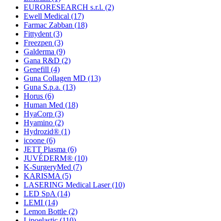
EURORESEARCH s.r.l.
(2)
Ewell Medical
(17)
Farmac Zabban
(18)
Fittydent
(3)
Freezpen
(3)
Galderma
(9)
Gana R&D
(2)
Genefill
(4)
Guna Collagen MD
(13)
Guna S.p.a.
(13)
Horus
(6)
Human Med
(18)
HyaCorp
(3)
Hyamino
(2)
Hydrozid®
(1)
icoone
(6)
JETT Plasma
(6)
JUVÉDERM®
(10)
K-SurgeryMed
(7)
KARISMA
(5)
LASERING Medical Laser
(10)
LED SpA
(14)
LEMI
(14)
Lemon Bottle
(2)
Lipoelastic
(110)