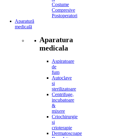
Costume
Compresive
Postoperatori
Aparatură
medicală
Aparatura
medicala
Aspiratoare
de
fum
Autoclave
si
sterilizatoare
Centrifuge,
incubatoare
&
mixere
Criochirurgie
si
crioterapie
Dermatoscoape