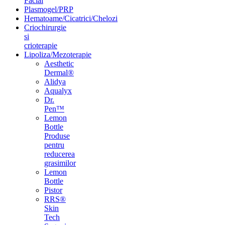
Facial
Plasmogel/PRP
Hematoame/Cicatrici/Chelozi
Criochirurgie
si
crioterapie
Lipoliza/Mezoterapie
Aesthetic
Dermal®
Alidya
Aqualyx
Dr.
Pen™
Lemon
Bottle
Produse
pentru
reducerea
grasimilor
Lemon
Bottle
Pistor
RRS®
Skin
Tech