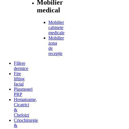
Mobilier
medical
Mobilier
cabinete
medicale
Mobilier
zona
de
recepție
Fillere
dermice
Fire
lifting
facial
Plasmogel
PRP
Hematoame,
Cicatrici
&
Cheloizi
Criochirurgie
&