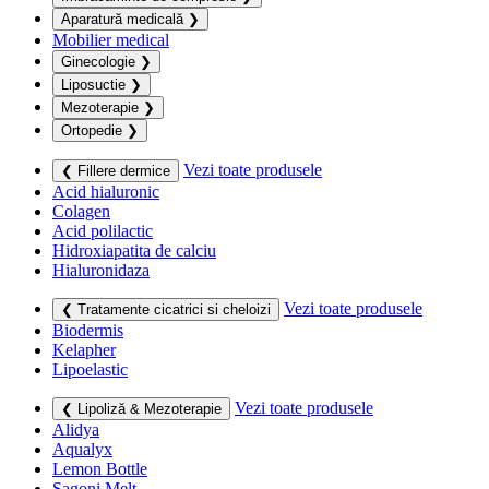
Aparatură medicală
❯
Mobilier medical
Ginecologie
❯
Liposuctie
❯
Mezoterapie
❯
Ortopedie
❯
Vezi toate produsele
❮ Fillere dermice
Acid hialuronic
Colagen
Acid polilactic
Hidroxiapatita de calciu
Hialuronidaza
Vezi toate produsele
❮ Tratamente cicatrici si cheloizi
Biodermis
Kelapher
Lipoelastic
Vezi toate produsele
❮ Lipoliză & Mezoterapie
Alidya
Aqualyx
Lemon Bottle
Sagoni Melt