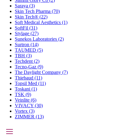
Sammi Glory Co
(2)
Saraya
(3)
Skin Tech Pharma
(70)
Skin Tech®
(22)
Soft Medical Aesthetics
(1)
SoftFil
(31)
Stylage
(27)
Sunekos Laboratories
(2)
Surtron
(14)
TAUMED
(5)
TBH
(3)
Techdent
(2)
Tecno-Gaz
(9)
The Daylight Company
(7)
Thiebaud
(11)
Topsil Med
(11)
Toskani
(1)
TSK
(9)
Veinlite
(6)
VIVACY
(30)
Vortex
(3)
ZIMMER
(13)