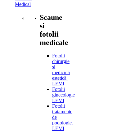
Medical
Scaune
si
fotolii
medicale
Fotolii
chirurgie
și
medicină
estetică.
LEMI
Fotolii
ginecologie
LEMI
Fotolii
tratamente
de
podologie.
LEMI