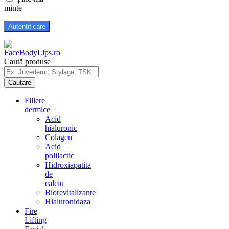
minte
Caută produse
Fillere
dermice
Acid
hialuronic
Colagen
Acid
polilactic
Hidroxiapatita
de
calciu
Biorevitalizante
Hialuronidaza
Fire
Lifting