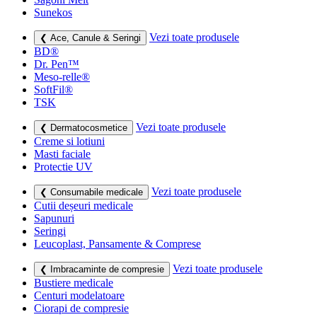
Sunekos
Vezi toate produsele
❮ Ace, Canule & Seringi
BD®
Dr. Pen™
Meso-relle®
SoftFil®
TSK
Vezi toate produsele
❮ Dermatocosmetice
Creme si lotiuni
Masti faciale
Protectie UV
Vezi toate produsele
❮ Consumabile medicale
Cutii deșeuri medicale
Sapunuri
Seringi
Leucoplast, Pansamente & Comprese
Vezi toate produsele
❮ Imbracaminte de compresie
Bustiere medicale
Centuri modelatoare
Ciorapi de compresie