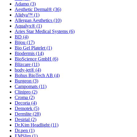
Adamo
(3)
Aesthetic Dermal®
(36)
Alidya™
(1)
Allergan Aesthetics
(10)
Aqualyx®
(1)
Aries Star Medical Systems
(6)
BD
(4)
Bijou
(17)
Bio Gel Platelet
(1)
Biodermis
(14)
BioScience GmbH
(6)
Blizcare
(11)
body-jet®
(4)
Bohus BioTech AB
(4)
Burgeon
(3)
Campomats
(11)
Clinipro
(2)
Croma
(2)
Decoria
(4)
Demotek
(5)
Dermlite
(28)
Desirial
(2)
Dr.Kim Headlight
(11)
Dr.pen
(1)
EMSlim
(1)