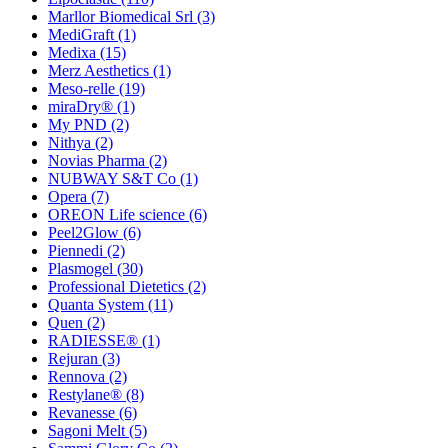
Marllor Biomedical Srl
(3)
MediGraft
(1)
Medixa
(15)
Merz Aesthetics
(1)
Meso-relle
(19)
miraDry®
(1)
My PND
(2)
Nithya
(2)
Novias Pharma
(2)
NUBWAY S&T Co
(1)
Opera
(7)
OREON Life science
(6)
Peel2Glow
(6)
Piennedi
(2)
Plasmogel
(30)
Professional Dietetics
(2)
Quanta System
(11)
Quen
(2)
RADIESSE®
(1)
Rejuran
(3)
Rennova
(2)
Restylane®
(8)
Revanesse
(6)
Sagoni Melt
(5)