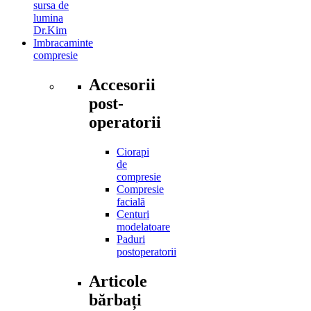
sursa de
lumina
Dr.Kim
Imbracaminte
compresie
Accesorii
post-
operatorii
Ciorapi
de
compresie
Compresie
facială
Centuri
modelatoare
Paduri
postoperatorii
Articole
bărbați