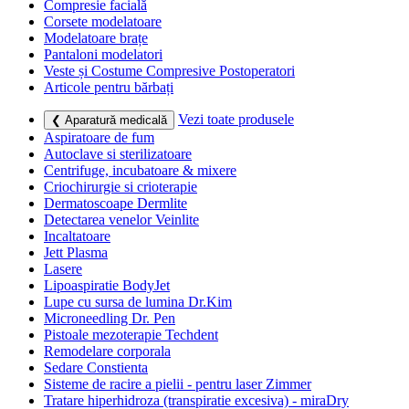
Compresie facială
Corsete modelatoare
Modelatoare brațe
Pantaloni modelatori
Veste și Costume Compresive Postoperatori
Articole pentru bărbați
Vezi toate produsele
❮ Aparatură medicală
Aspiratoare de fum
Autoclave si sterilizatoare
Centrifuge, incubatoare & mixere
Criochirurgie si crioterapie
Dermatoscoape Dermlite
Detectarea venelor Veinlite
Incaltatoare
Jett Plasma
Lasere
Lipoaspiratie BodyJet
Lupe cu sursa de lumina Dr.Kim
Microneedling Dr. Pen
Pistoale mezoterapie Techdent
Remodelare corporala
Sedare Constienta
Sisteme de racire a pielii - pentru laser Zimmer
Tratare hiperhidroza (transpiratie excesiva) - miraDry