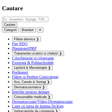
Cautare
Categorii
Branduri
✕
Fillere dermice
❯
Fire PDO
Plasmogel/PRP
Tratamente cicatrici si cheloizi
❯
Criochirurgie si crioterapie
Exozomi & Polinucleotide
Lipoliză & Mezoterapie
❯
Peelinguri
Fillere si Peeling Ginecologie
Ace, Canule & Seringi
❯
Dermatocosmetice
❯
Îngrijire proteze dentare
Consumabile medicale
❯
Dermatoscoape/Video-Dermatoscoape
Lupe cu sursa de lumina Dr.Kim
Imbracaminte de compresie
❯