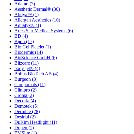
Adamo
(3)
Aesthetic Dermal®
(36)
Alidya™
(1)
Allergan Aesthetics
(10)
Aqualyx®
(1)
Aries Star Medical Systems
(6)
BD
(4)
Bijou
(17)
Bio Gel Platelet
(1)
Biodermis
(14)
BioScience GmbH
(6)
Blizcare
(11)
body-jet®
(4)
Bohus BioTech AB
(4)
Burgeon
(3)
Campomats
(11)
Clinipro
(2)
Croma
(2)
Decoria
(4)
Demotek
(5)
Dermlite
(28)
Desirial
(2)
Dr.Kim Headlight
(11)
Dr.pen
(1)
EMSlim
(1)