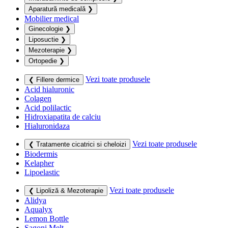
Aparatură medicală
❯
Mobilier medical
Ginecologie
❯
Liposuctie
❯
Mezoterapie
❯
Ortopedie
❯
Vezi toate produsele
❮ Fillere dermice
Acid hialuronic
Colagen
Acid polilactic
Hidroxiapatita de calciu
Hialuronidaza
Vezi toate produsele
❮ Tratamente cicatrici si cheloizi
Biodermis
Kelapher
Lipoelastic
Vezi toate produsele
❮ Lipoliză & Mezoterapie
Alidya
Aqualyx
Lemon Bottle
Sagoni Melt