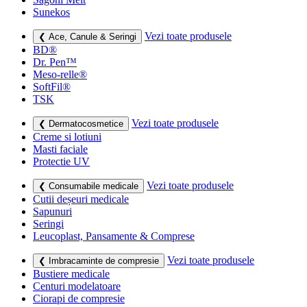
Sunekos
Vezi toate produsele
❮ Ace, Canule & Seringi
BD®
Dr. Pen™
Meso-relle®
SoftFil®
TSK
Vezi toate produsele
❮ Dermatocosmetice
Creme si lotiuni
Masti faciale
Protectie UV
Vezi toate produsele
❮ Consumabile medicale
Cutii deșeuri medicale
Sapunuri
Seringi
Leucoplast, Pansamente & Comprese
Vezi toate produsele
❮ Imbracaminte de compresie
Bustiere medicale
Centuri modelatoare
Ciorapi de compresie