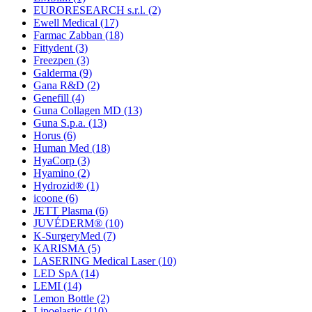
EURORESEARCH s.r.l.
(2)
Ewell Medical
(17)
Farmac Zabban
(18)
Fittydent
(3)
Freezpen
(3)
Galderma
(9)
Gana R&D
(2)
Genefill
(4)
Guna Collagen MD
(13)
Guna S.p.a.
(13)
Horus
(6)
Human Med
(18)
HyaCorp
(3)
Hyamino
(2)
Hydrozid®
(1)
icoone
(6)
JETT Plasma
(6)
JUVÉDERM®
(10)
K-SurgeryMed
(7)
KARISMA
(5)
LASERING Medical Laser
(10)
LED SpA
(14)
LEMI
(14)
Lemon Bottle
(2)
Lipoelastic
(110)