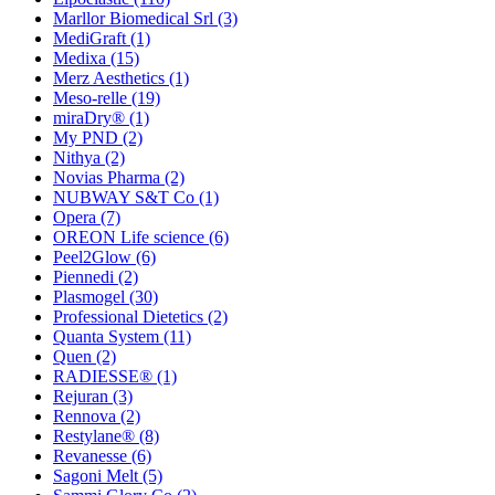
Marllor Biomedical Srl
(3)
MediGraft
(1)
Medixa
(15)
Merz Aesthetics
(1)
Meso-relle
(19)
miraDry®
(1)
My PND
(2)
Nithya
(2)
Novias Pharma
(2)
NUBWAY S&T Co
(1)
Opera
(7)
OREON Life science
(6)
Peel2Glow
(6)
Piennedi
(2)
Plasmogel
(30)
Professional Dietetics
(2)
Quanta System
(11)
Quen
(2)
RADIESSE®
(1)
Rejuran
(3)
Rennova
(2)
Restylane®
(8)
Revanesse
(6)
Sagoni Melt
(5)