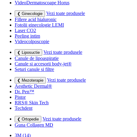
VideoDermatoscoape Horus
Vezi toate produsele
❮ Ginecologie
Fillere acid hialuronic
Fotolii ginecologie LEMI
Laser CO2
Peeling intim
Videocolposcopie
Vezi toate produsele
❮ Liposuctie
Canule de lipoaspiratie
Canule si accesorii body-jet®
Seturi canule si filtre
Vezi toate produsele
❮ Mezoterapie
Aesthetic Dermal®
Dr. Pen™
Pistor
RRS® Skin Tech
Techdent
Vezi toate produsele
❮ Ortopedie
Guna Collagen MD
3M
(14)