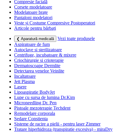
Compresie facială
Corsete modelatoare
Modelatoare brațe
Pantaloni modelatori
Veste și Costume Compresive Postoperatori
Articole pentru bărbați
Vezi toate produsele
❮ Aparatură medicală
Aspiratoare de fum
Autoclave si sterilizatoare
Centrifuge, incubatoare & mixere
Criochirurgie si crioterapie
Dermatoscoape Dermlite
Detectarea venelor Veinlite
Incaltatoare
Jett Plasma
Lasere
Lipoaspiratie BodyJet
Lupe cu sursa de lumina Dr.Kim
Microneedling Dr. Pen
Pistoale mezoterapie Techdent
Remodelare corporala
Sedare Constienta
Sisteme de racire a pielii - pentru laser Zimmer
Tratare hiperhidroza (transpiratie excesiva) - miraDry