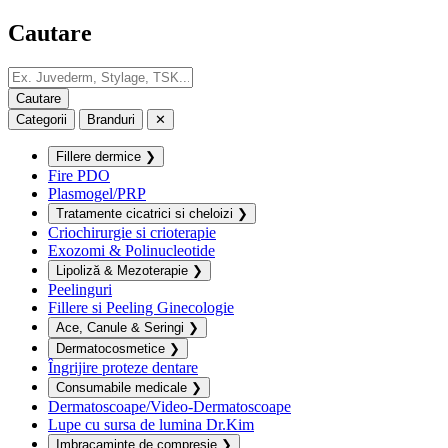
Cautare
Categorii
Branduri
✕
Fillere dermice
❯
Fire PDO
Plasmogel/PRP
Tratamente cicatrici si cheloizi
❯
Criochirurgie si crioterapie
Exozomi & Polinucleotide
Lipoliză & Mezoterapie
❯
Peelinguri
Fillere si Peeling Ginecologie
Ace, Canule & Seringi
❯
Dermatocosmetice
❯
Îngrijire proteze dentare
Consumabile medicale
❯
Dermatoscoape/Video-Dermatoscoape
Lupe cu sursa de lumina Dr.Kim
Imbracaminte de compresie
❯