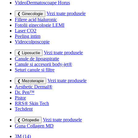
VideoDermatoscoape Horus
Vezi toate produsele
❮ Ginecologie
Fillere acid hialuronic
Fotolii ginecologie LEMI
Laser CO2
Peeling intim
Videocolposcopie
Vezi toate produsele
❮ Liposuctie
Canule de lipoaspiratie
Canule si accesorii body-jet®
Seturi canule si filtre
Vezi toate produsele
❮ Mezoterapie
Aesthetic Dermal®
Dr. Pen™
Pistor
RRS® Skin Tech
Techdent
Vezi toate produsele
❮ Ortopedie
Guna Collagen MD
3M
(14)