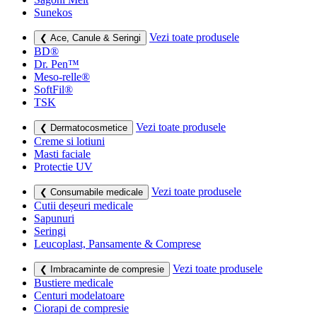
Sunekos
Vezi toate produsele
❮ Ace, Canule & Seringi
BD®
Dr. Pen™
Meso-relle®
SoftFil®
TSK
Vezi toate produsele
❮ Dermatocosmetice
Creme si lotiuni
Masti faciale
Protectie UV
Vezi toate produsele
❮ Consumabile medicale
Cutii deșeuri medicale
Sapunuri
Seringi
Leucoplast, Pansamente & Comprese
Vezi toate produsele
❮ Imbracaminte de compresie
Bustiere medicale
Centuri modelatoare
Ciorapi de compresie