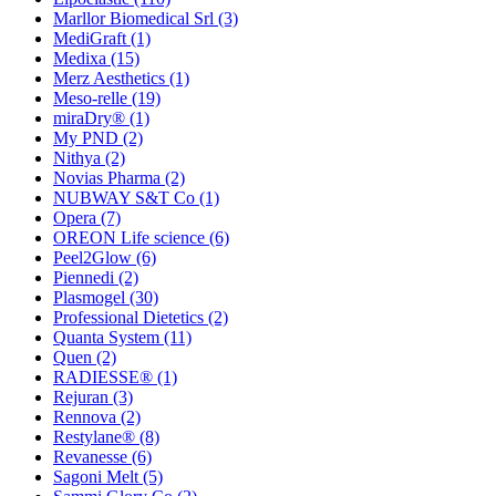
Marllor Biomedical Srl
(3)
MediGraft
(1)
Medixa
(15)
Merz Aesthetics
(1)
Meso-relle
(19)
miraDry®
(1)
My PND
(2)
Nithya
(2)
Novias Pharma
(2)
NUBWAY S&T Co
(1)
Opera
(7)
OREON Life science
(6)
Peel2Glow
(6)
Piennedi
(2)
Plasmogel
(30)
Professional Dietetics
(2)
Quanta System
(11)
Quen
(2)
RADIESSE®
(1)
Rejuran
(3)
Rennova
(2)
Restylane®
(8)
Revanesse
(6)
Sagoni Melt
(5)