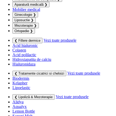
Aparatură medicală
❯
Mobilier medical
Ginecologie
❯
Liposuctie
❯
Mezoterapie
❯
Ortopedie
❯
Vezi toate produsele
❮ Fillere dermice
Acid hialuronic
Colagen
Acid polilactic
Hidroxiapatita de calciu
Hialuronidaza
Vezi toate produsele
❮ Tratamente cicatrici si cheloizi
Biodermis
Kelapher
Lipoelastic
Vezi toate produsele
❮ Lipoliză & Mezoterapie
Alidya
Aqualyx
Lemon Bottle
Sagoni Melt