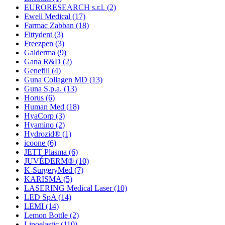
EURORESEARCH s.r.l.
(2)
Ewell Medical
(17)
Farmac Zabban
(18)
Fittydent
(3)
Freezpen
(3)
Galderma
(9)
Gana R&D
(2)
Genefill
(4)
Guna Collagen MD
(13)
Guna S.p.a.
(13)
Horus
(6)
Human Med
(18)
HyaCorp
(3)
Hyamino
(2)
Hydrozid®
(1)
icoone
(6)
JETT Plasma
(6)
JUVÉDERM®
(10)
K-SurgeryMed
(7)
KARISMA
(5)
LASERING Medical Laser
(10)
LED SpA
(14)
LEMI
(14)
Lemon Bottle
(2)
Lipoelastic
(110)