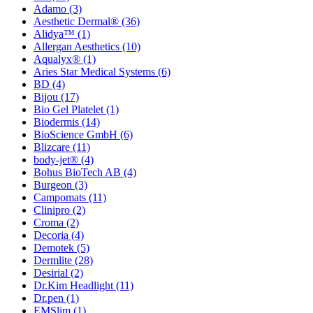
Adamo
(3)
Aesthetic Dermal®
(36)
Alidya™
(1)
Allergan Aesthetics
(10)
Aqualyx®
(1)
Aries Star Medical Systems
(6)
BD
(4)
Bijou
(17)
Bio Gel Platelet
(1)
Biodermis
(14)
BioScience GmbH
(6)
Blizcare
(11)
body-jet®
(4)
Bohus BioTech AB
(4)
Burgeon
(3)
Campomats
(11)
Clinipro
(2)
Croma
(2)
Decoria
(4)
Demotek
(5)
Dermlite
(28)
Desirial
(2)
Dr.Kim Headlight
(11)
Dr.pen
(1)
EMSlim
(1)