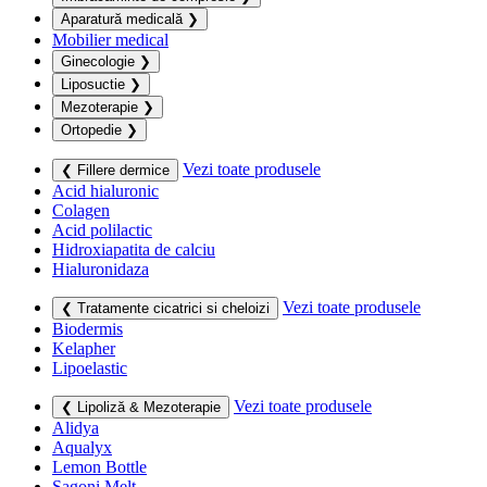
Aparatură medicală
❯
Mobilier medical
Ginecologie
❯
Liposuctie
❯
Mezoterapie
❯
Ortopedie
❯
Vezi toate produsele
❮ Fillere dermice
Acid hialuronic
Colagen
Acid polilactic
Hidroxiapatita de calciu
Hialuronidaza
Vezi toate produsele
❮ Tratamente cicatrici si cheloizi
Biodermis
Kelapher
Lipoelastic
Vezi toate produsele
❮ Lipoliză & Mezoterapie
Alidya
Aqualyx
Lemon Bottle
Sagoni Melt