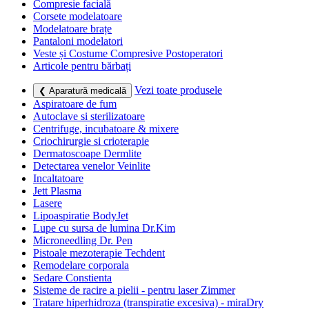
Compresie facială
Corsete modelatoare
Modelatoare brațe
Pantaloni modelatori
Veste și Costume Compresive Postoperatori
Articole pentru bărbați
Vezi toate produsele
❮ Aparatură medicală
Aspiratoare de fum
Autoclave si sterilizatoare
Centrifuge, incubatoare & mixere
Criochirurgie si crioterapie
Dermatoscoape Dermlite
Detectarea venelor Veinlite
Incaltatoare
Jett Plasma
Lasere
Lipoaspiratie BodyJet
Lupe cu sursa de lumina Dr.Kim
Microneedling Dr. Pen
Pistoale mezoterapie Techdent
Remodelare corporala
Sedare Constienta
Sisteme de racire a pielii - pentru laser Zimmer
Tratare hiperhidroza (transpiratie excesiva) - miraDry