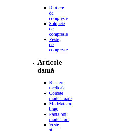
Burtiere
de
compresie
Salopete
de
compresie
Veste
de
compresie
Articole
damă
Bustiere
medicale
Corsete
modelatoare
Modelatoare
brațe
Pantaloni
modelatori
Veste
și