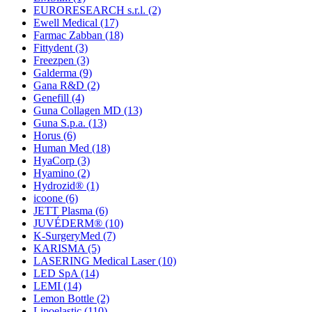
EURORESEARCH s.r.l.
(2)
Ewell Medical
(17)
Farmac Zabban
(18)
Fittydent
(3)
Freezpen
(3)
Galderma
(9)
Gana R&D
(2)
Genefill
(4)
Guna Collagen MD
(13)
Guna S.p.a.
(13)
Horus
(6)
Human Med
(18)
HyaCorp
(3)
Hyamino
(2)
Hydrozid®
(1)
icoone
(6)
JETT Plasma
(6)
JUVÉDERM®
(10)
K-SurgeryMed
(7)
KARISMA
(5)
LASERING Medical Laser
(10)
LED SpA
(14)
LEMI
(14)
Lemon Bottle
(2)
Lipoelastic
(110)