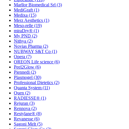
Marllor Biomedical Srl
(3)
MediGraft
(1)
Medixa
(15)
Merz Aesthetics
(1)
Meso-relle
(19)
miraDry®
(1)
My PND
(2)
Nithya
(2)
Novias Pharma
(2)
NUBWAY S&T Co
(1)
Opera
(7)
OREON Life science
(6)
Peel2Glow
(6)
Piennedi
(2)
Plasmogel
(30)
Professional Dietetics
(2)
Quanta System
(11)
Quen
(2)
RADIESSE®
(1)
Rejuran
(3)
Rennova
(2)
Restylane®
(8)
Revanesse
(6)
Sagoni Melt
(5)