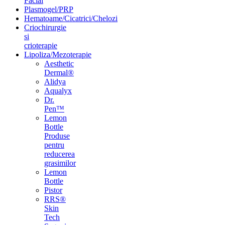
Facial
Plasmogel/PRP
Hematoame/Cicatrici/Chelozi
Criochirurgie
si
crioterapie
Lipoliza/Mezoterapie
Aesthetic
Dermal®
Alidya
Aqualyx
Dr.
Pen™
Lemon
Bottle
Produse
pentru
reducerea
grasimilor
Lemon
Bottle
Pistor
RRS®
Skin
Tech