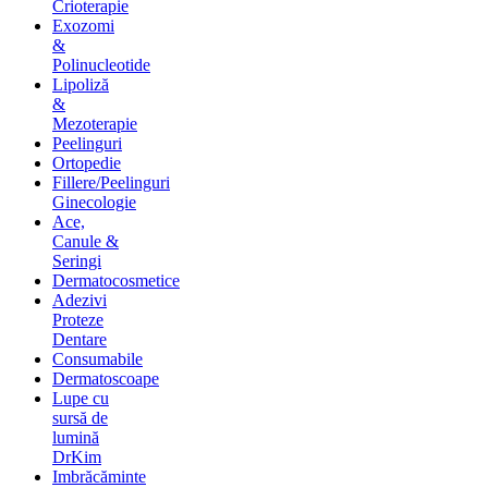
Crioterapie
Exozomi
&
Polinucleotide
Lipoliză
&
Mezoterapie
Peelinguri
Ortopedie
Fillere/Peelinguri
Ginecologie
Ace,
Canule &
Seringi
Dermatocosmetice
Adezivi
Proteze
Dentare
Consumabile
Dermatoscoape
Lupe cu
sursă de
lumină
DrKim
Imbrăcăminte