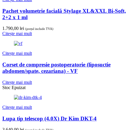
Pachet volumetrie facială Stylage XL&XXL Bi-Soft,
2+2 x 1 ml
1.790,00
lei
(prețul include TVA)
Citește mai mult
Citește mai mult
Corset de compresie postoperatorie (liposuctie
abdomen/spate, cezariana) - VF
Citește mai mult
Stoc Epuizat
Citește mai mult
Lupa tip telescop (4.0X) Dr Kim DKT-4
3.640,00
lei