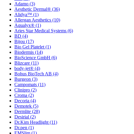
Adamo
(3)
Aesthetic Dermal®
(36)
Alidya™
(1)
Allergan Aesthetics
(10)
Aqualyx®
(1)
Aries Star Medical Systems
(6)
BD
(4)
Bijou
(17)
Bio Gel Platelet
(1)
Biodermis
(14)
BioScience GmbH
(6)
Blizcare
(11)
body-jet®
(4)
Bohus BioTech AB
(4)
Burgeon
(3)
Campomats
(11)
Clinipro
(2)
Croma
(2)
Decoria
(4)
Demotek
(5)
Dermlite
(28)
Desirial
(2)
Dr.Kim Headlight
(11)
Dr.pen
(1)
EMSlim
(1)