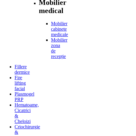
Mobilier
medical
Mobilier
cabinete
medicale
Mobilier
zona
de
recepție
Fillere
dermice
Fire
lifting
facial
Plasmogel
PRP
Hematoame,
Cicatrici
&
Cheloizi
Criochirurgie
&