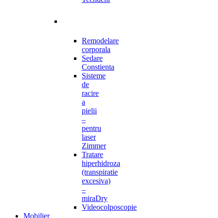
Remodelare
corporala
Sedare
Constienta
Sisteme
de
racire
a
pielii
–
pentru
laser
Zimmer
Tratare
hiperhidroza
(transpiratie
excesiva)
–
miraDry
Videocolposcopie
Mobilier