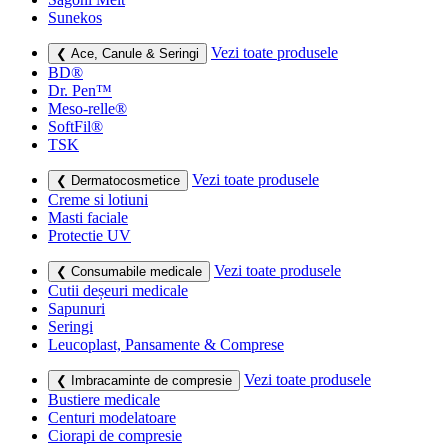
Sunekos
Vezi toate produsele
❮ Ace, Canule & Seringi
BD®
Dr. Pen™
Meso-relle®
SoftFil®
TSK
Vezi toate produsele
❮ Dermatocosmetice
Creme si lotiuni
Masti faciale
Protectie UV
Vezi toate produsele
❮ Consumabile medicale
Cutii deșeuri medicale
Sapunuri
Seringi
Leucoplast, Pansamente & Comprese
Vezi toate produsele
❮ Imbracaminte de compresie
Bustiere medicale
Centuri modelatoare
Ciorapi de compresie