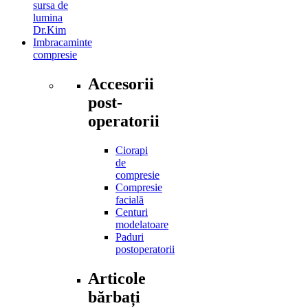
sursa de
lumina
Dr.Kim
Imbracaminte
compresie
Accesorii
post-
operatorii
Ciorapi
de
compresie
Compresie
facială
Centuri
modelatoare
Paduri
postoperatorii
Articole
bărbați