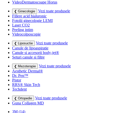
VideoDermatoscoape Horus
Vezi toate produsele
❮ Ginecologie
Fillere acid hialuronic
Fotolii ginecologie LEMI
Laser CO2
Peeling intim
Videocolposcopie
Vezi toate produsele
❮ Liposuctie
Canule de lipoaspiratie
Canule si accesorii body-jet®
Seturi canule si filtre
Vezi toate produsele
❮ Mezoterapie
Aesthetic Dermal®
Dr. Pen™
Pistor
RRS® Skin Tech
Techdent
Vezi toate produsele
❮ Ortopedie
Guna Collagen MD
3M
(14)