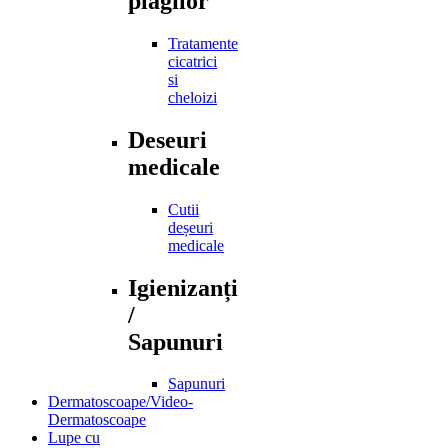
plagilor
Tratamente
cicatrici
si
cheloizi
Deseuri
medicale
Cutii
deșeuri
medicale
Igienizanți
/
Sapunuri
Sapunuri
Dermatoscoape/Video-
Dermatoscoape
Lupe cu