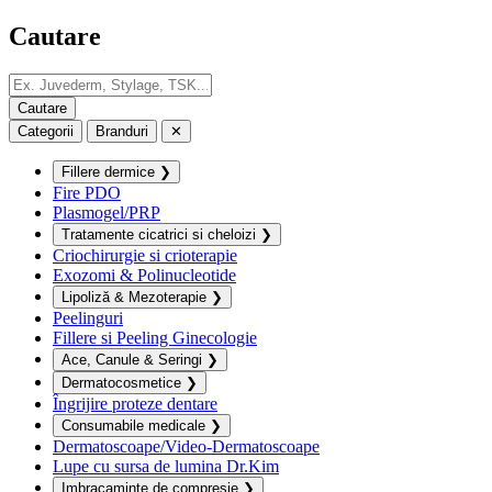
Cautare
Categorii
Branduri
✕
Fillere dermice
❯
Fire PDO
Plasmogel/PRP
Tratamente cicatrici si cheloizi
❯
Criochirurgie si crioterapie
Exozomi & Polinucleotide
Lipoliză & Mezoterapie
❯
Peelinguri
Fillere si Peeling Ginecologie
Ace, Canule & Seringi
❯
Dermatocosmetice
❯
Îngrijire proteze dentare
Consumabile medicale
❯
Dermatoscoape/Video-Dermatoscoape
Lupe cu sursa de lumina Dr.Kim
Imbracaminte de compresie
❯