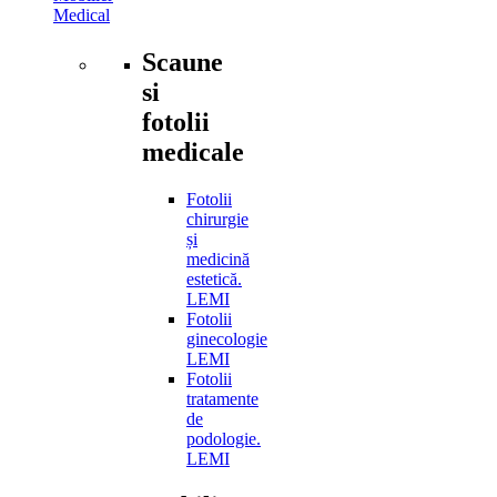
Medical
Scaune
si
fotolii
medicale
Fotolii
chirurgie
și
medicină
estetică.
LEMI
Fotolii
ginecologie
LEMI
Fotolii
tratamente
de
podologie.
LEMI