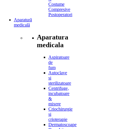
Costume
Compresive
Postoperatori
Aparatură
medicală
Aparatura
medicala
Aspiratoare
de
fum
Autoclave
si
sterilizatoare
Centrifuge,
incubatoare
&
mixere
Criochirurgie
si
crioterapie
Dermatoscoape