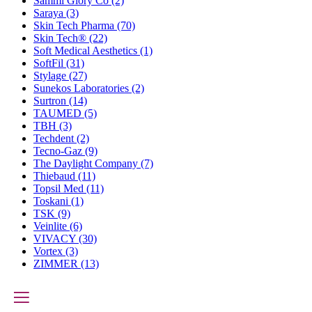
Sammi Glory Co
(2)
Saraya
(3)
Skin Tech Pharma
(70)
Skin Tech®
(22)
Soft Medical Aesthetics
(1)
SoftFil
(31)
Stylage
(27)
Sunekos Laboratories
(2)
Surtron
(14)
TAUMED
(5)
TBH
(3)
Techdent
(2)
Tecno-Gaz
(9)
The Daylight Company
(7)
Thiebaud
(11)
Topsil Med
(11)
Toskani
(1)
TSK
(9)
Veinlite
(6)
VIVACY
(30)
Vortex
(3)
ZIMMER
(13)