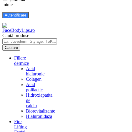
minte
Caută produse
Fillere
dermice
Acid
hialuronic
Colagen
Acid
polilactic
Hidroxiapatita
de
calciu
Biorevitalizante
Hialuronidaza
Fire
Lifting