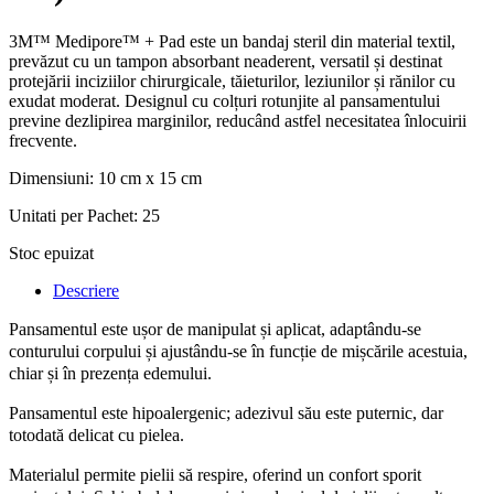
3M™ Medipore™ + Pad este un bandaj steril din material textil,
prevăzut cu un tampon absorbant neaderent, versatil și destinat
protejării inciziilor chirurgicale, tăieturilor, leziunilor și rănilor cu
exudat moderat. Designul cu colțuri rotunjite al pansamentului
previne dezlipirea marginilor, reducând astfel necesitatea înlocuirii
frecvente.
Dimensiuni: 10 cm x 15 cm
Unitati per Pachet: 25
Stoc epuizat
Descriere
Pansamentul este ușor de manipulat și aplicat, adaptându-se
conturului corpului și ajustându-se în funcție de mișcările acestuia,
chiar și în prezența edemului.
Pansamentul este hipoalergenic; adezivul său este puternic, dar
totodată delicat cu pielea.
Materialul permite pielii să respire, oferind un confort sporit