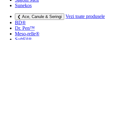
Sunekos
Vezi toate produsele
❮ Ace, Canule & Seringi
BD®
Dr. Pen™
Meso-relle®
SoftFil®
TSK
Vezi toate produsele
❮ Dermatocosmetice
Creme si lotiuni
Masti faciale
Protectie UV
Vezi toate produsele
❮ Consumabile medicale
Cutii deșeuri medicale
Sapunuri
Seringi
Leucoplast, Pansamente & Comprese
Vezi toate produsele
❮ Imbracaminte de compresie
Bustiere medicale
Centuri modelatoare
Ciorapi de compresie