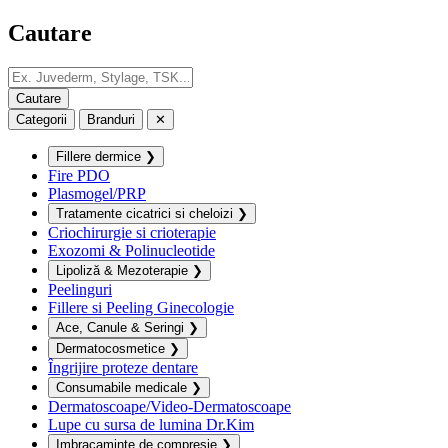
Cautare
Categorii
Branduri
✕
Fillere dermice
❯
Fire PDO
Plasmogel/PRP
Tratamente cicatrici si cheloizi
❯
Criochirurgie si crioterapie
Exozomi & Polinucleotide
Lipoliză & Mezoterapie
❯
Peelinguri
Fillere si Peeling Ginecologie
Ace, Canule & Seringi
❯
Dermatocosmetice
❯
Îngrijire proteze dentare
Consumabile medicale
❯
Dermatoscoape/Video-Dermatoscoape
Lupe cu sursa de lumina Dr.Kim
Imbracaminte de compresie
❯