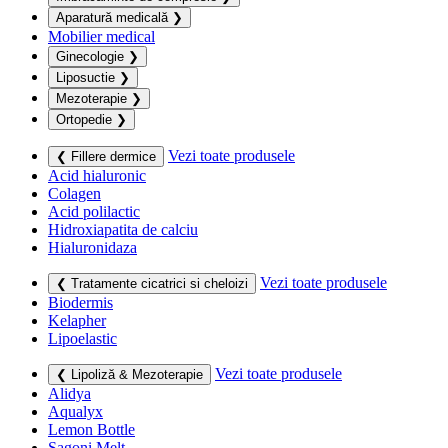
Aparatură medicală
❯
Mobilier medical
Ginecologie
❯
Liposuctie
❯
Mezoterapie
❯
Ortopedie
❯
Vezi toate produsele
❮ Fillere dermice
Acid hialuronic
Colagen
Acid polilactic
Hidroxiapatita de calciu
Hialuronidaza
Vezi toate produsele
❮ Tratamente cicatrici si cheloizi
Biodermis
Kelapher
Lipoelastic
Vezi toate produsele
❮ Lipoliză & Mezoterapie
Alidya
Aqualyx
Lemon Bottle
Sagoni Melt