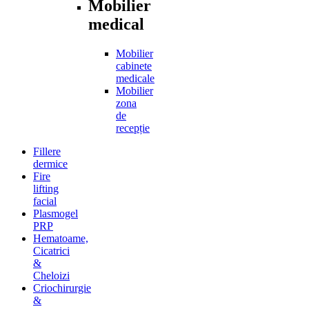
Mobilier
medical
Mobilier
cabinete
medicale
Mobilier
zona
de
recepție
Fillere
dermice
Fire
lifting
facial
Plasmogel
PRP
Hematoame,
Cicatrici
&
Cheloizi
Criochirurgie
&