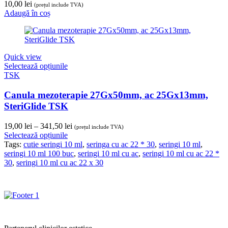
10,00
lei
(prețul include TVA)
Adaugă în coș
Quick view
Selectează opțiunile
TSK
Canula mezoterapie 27Gx50mm, ac 25Gx13mm,
SteriGlide TSK
Interval
19,00
lei
–
341,50
lei
(prețul include TVA)
de
Selectează opțiunile
prețuri:
Tags:
cutie seringi 10 ml
,
seringa cu ac 22 * 30
,
seringi 10 ml
,
19,00 lei
seringi 10 ml 100 buc
,
seringi 10 ml cu ac
,
seringi 10 ml cu ac 22 *
până
30
,
seringi 10 ml cu ac 22 x 30
la
341,50 lei