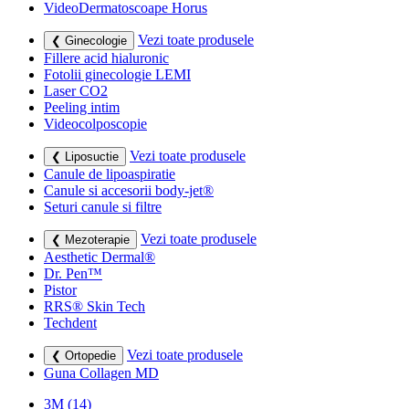
VideoDermatoscoape Horus
Vezi toate produsele
❮ Ginecologie
Fillere acid hialuronic
Fotolii ginecologie LEMI
Laser CO2
Peeling intim
Videocolposcopie
Vezi toate produsele
❮ Liposuctie
Canule de lipoaspiratie
Canule si accesorii body-jet®
Seturi canule si filtre
Vezi toate produsele
❮ Mezoterapie
Aesthetic Dermal®
Dr. Pen™
Pistor
RRS® Skin Tech
Techdent
Vezi toate produsele
❮ Ortopedie
Guna Collagen MD
3M
(14)