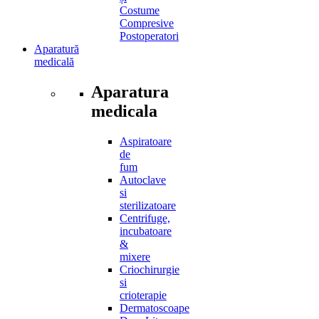
Costume
Compresive
Postoperatori
Aparatură
medicală
Aparatura
medicala
Aspiratoare
de
fum
Autoclave
si
sterilizatoare
Centrifuge,
incubatoare
&
mixere
Criochirurgie
si
crioterapie
Dermatoscoape