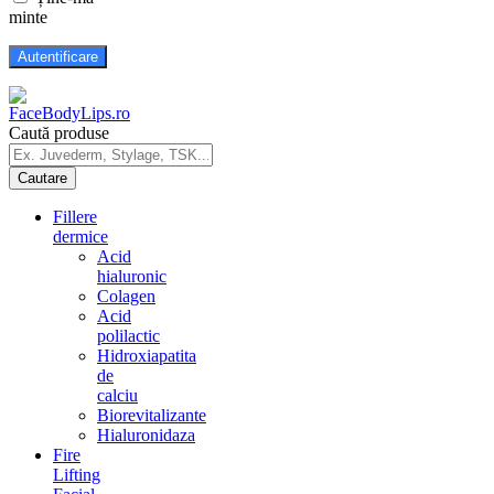
minte
Caută produse
Fillere
dermice
Acid
hialuronic
Colagen
Acid
polilactic
Hidroxiapatita
de
calciu
Biorevitalizante
Hialuronidaza
Fire
Lifting