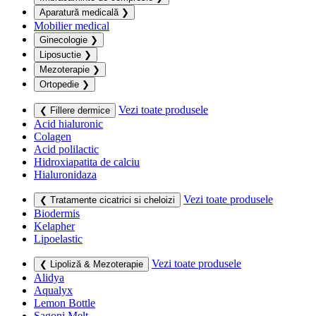
Aparatură medicală
❯
Mobilier medical
Ginecologie
❯
Liposuctie
❯
Mezoterapie
❯
Ortopedie
❯
Vezi toate produsele
❮ Fillere dermice
Acid hialuronic
Colagen
Acid polilactic
Hidroxiapatita de calciu
Hialuronidaza
Vezi toate produsele
❮ Tratamente cicatrici si cheloizi
Biodermis
Kelapher
Lipoelastic
Vezi toate produsele
❮ Lipoliză & Mezoterapie
Alidya
Aqualyx
Lemon Bottle
Sagoni Melt