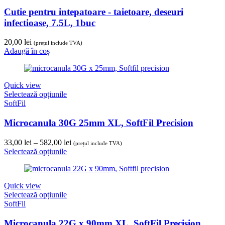
Cutie pentru intepatoare - taietoare, deseuri
infectioase, 7.5L, 1buc
20,00
lei
(prețul include TVA)
Adaugă în coș
Quick view
Selectează opțiunile
SoftFil
Microcanula 30G 25mm XL, SoftFil Precision
Interval
33,00
lei
–
582,00
lei
(prețul include TVA)
de
Selectează opțiunile
prețuri:
33,00 lei
până
Quick view
la
Selectează opțiunile
582,00 lei
SoftFil
Microcanula 22G x 90mm XL, SoftFil Precision