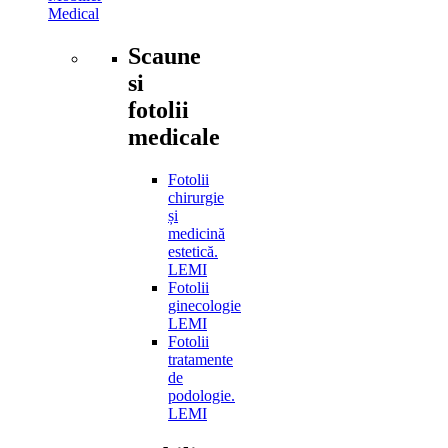
Medical
Scaune
si
fotolii
medicale
Fotolii
chirurgie
și
medicină
estetică.
LEMI
Fotolii
ginecologie
LEMI
Fotolii
tratamente
de
podologie.
LEMI