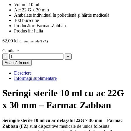
Volum: 10 ml
Ac: 22 G x 30 mm
Ambalate individual în polietilenă și hârtie medicală
100 buc/cutie
Producător: Farmac-Zabban
Produs în: Italia
62,00
lei
(prețul include TVA)
Cantitate
Seringi
10
Adaugă în coș
ml
cu
Descriere
ac
Informații suplimentare
22G
x
Seringi sterile 10 ml cu ac 22G
30
mm,
x 30 mm – Farmac Zabban
100
buc
-
Farmac-
Seringile sterile 10 ml cu ac detașabil 22G × 30 mm – Farmac-
Zabban
Zabban (FZ)
sunt dispozitive medicale de unică folosință,
quantity