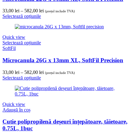
Interval
33,00
lei
–
582,00
lei
(prețul include TVA)
de
Selectează opțiunile
prețuri:
33,00 lei
până
Quick view
la
Selectează opțiunile
582,00 lei
SoftFil
Microcanula 26G x 13mm XL, SoftFil Precision
Interval
33,00
lei
–
582,00
lei
(prețul include TVA)
de
Selectează opțiunile
prețuri:
33,00 lei
până
la
Quick view
582,00 lei
Adaugă în coș
Cutie polipropilenă deșeuri înțepătoare, tăietoare,
0.75L, 1buc