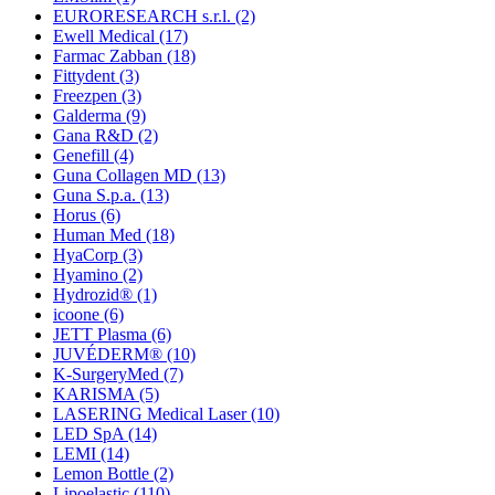
EURORESEARCH s.r.l.
(2)
Ewell Medical
(17)
Farmac Zabban
(18)
Fittydent
(3)
Freezpen
(3)
Galderma
(9)
Gana R&D
(2)
Genefill
(4)
Guna Collagen MD
(13)
Guna S.p.a.
(13)
Horus
(6)
Human Med
(18)
HyaCorp
(3)
Hyamino
(2)
Hydrozid®
(1)
icoone
(6)
JETT Plasma
(6)
JUVÉDERM®
(10)
K-SurgeryMed
(7)
KARISMA
(5)
LASERING Medical Laser
(10)
LED SpA
(14)
LEMI
(14)
Lemon Bottle
(2)
Lipoelastic
(110)