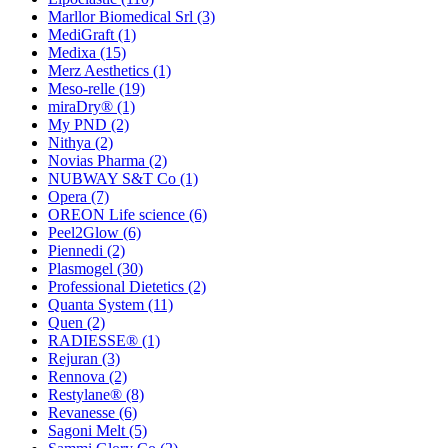
Marllor Biomedical Srl
(3)
MediGraft
(1)
Medixa
(15)
Merz Aesthetics
(1)
Meso-relle
(19)
miraDry®
(1)
My PND
(2)
Nithya
(2)
Novias Pharma
(2)
NUBWAY S&T Co
(1)
Opera
(7)
OREON Life science
(6)
Peel2Glow
(6)
Piennedi
(2)
Plasmogel
(30)
Professional Dietetics
(2)
Quanta System
(11)
Quen
(2)
RADIESSE®
(1)
Rejuran
(3)
Rennova
(2)
Restylane®
(8)
Revanesse
(6)
Sagoni Melt
(5)