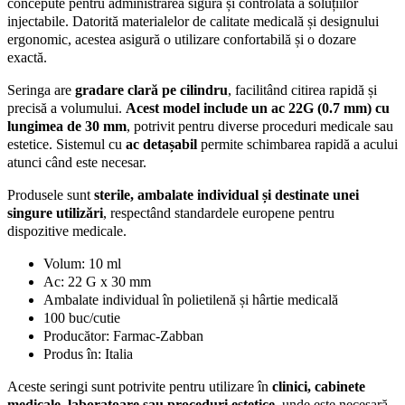
concepute pentru administrarea sigură și controlată a soluțiilor
injectabile. Datorită materialelor de calitate medicală și designului
ergonomic, acestea asigură o utilizare confortabilă și o dozare
exactă.
Seringa are
gradare clară pe cilindru
, facilitând citirea rapidă și
precisă a volumului.
Acest model include un ac 22G (0.7 mm) cu
lungimea de 30 mm
, potrivit pentru diverse proceduri medicale sau
estetice. Sistemul cu
ac detașabil
permite schimbarea rapidă a acului
atunci când este necesar.
Produsele sunt
sterile, ambalate individual și destinate unei
singure utilizări
, respectând standardele europene pentru
dispozitive medicale.
Volum: 10 ml
Ac: 22 G x 30 mm
Ambalate individual în polietilenă și hârtie medicală
100 buc/cutie
Producător: Farmac-Zabban
Produs în: Italia
Aceste seringi sunt potrivite pentru utilizare în
clinici, cabinete
medicale, laboratoare sau proceduri estetice
, unde este necesară