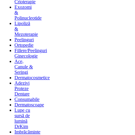
Crioterapie
Exozomi
&
Polinucleotide
Lipoliză
&
Mezoterapie
Peelinguri
Ortopedie
Fillere/Peelinguri
Ginecologie
Ace,
Canule &
Seringi
Dermatocosmetice
Adezivi
Proteze
Dentare
Consumabile
Dermatoscoape
Lupe cu
sursă de
lumină
DrKim
Imbrăcăminte