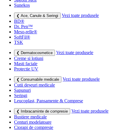
Sunekos
Vezi toate produsele
❮ Ace, Canule & Seringi
BD®
Dr. Pen™
Meso-relle®
SoftFil®
TSK
Vezi toate produsele
❮ Dermatocosmetice
Creme si lotiuni
Masti faciale
Protectie UV
Vezi toate produsele
❮ Consumabile medicale
Cutii deșeuri medicale
Sapunuri
Seringi
Leucoplast, Pansamente & Comprese
Vezi toate produsele
❮ Imbracaminte de compresie
Bustiere medicale
Centuri modelatoare
Ciorapi de compresie