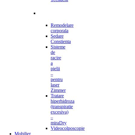
Remodelare
corporala
Sedare
Constienta
Sisteme
de
racire
a
pielii
–
pentru
laser
Zimmer
Tratare
hiperhidroza
(transpiratie
excesiva)
–
miraDry
Videocolposcopie
Mobilier