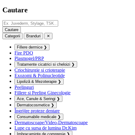
Cautare
Categorii
Branduri
✕
Fillere dermice
❯
Fire PDO
Plasmogel/PRP
Tratamente cicatrici si cheloizi
❯
Criochirurgie si crioterapie
Exozomi & Polinucleotide
Lipoliză & Mezoterapie
❯
Peelinguri
Fillere si Peeling Ginecologie
Ace, Canule & Seringi
❯
Dermatocosmetice
❯
Îngrijire proteze dentare
Consumabile medicale
❯
Dermatoscoape/Video-Dermatoscoape
Lupe cu sursa de lumina Dr.Kim
Imbracaminte de compresie
❯