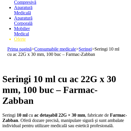
Compresivă
Aparatură
Medicală
Aparatură
Corporală
Mobilier
Medical
Oferte
Prima pagină
>
Consumabile medicale
>
Seringi
>
Seringi 10 ml
cu ac 22G x 30 mm, 100 buc – Farmac-Zabban
Seringi 10 ml cu ac 22G x 30
mm, 100 buc – Farmac-
Zabban
Seringi
10 ml
cu
ac detașabil 22G × 30 mm
, fabricate de
Farmac-
Zabban
. Oferă dozare precisă, manipulare sigură și sunt ambalate
individual pentru utilizare medicală sau estetică profesională.