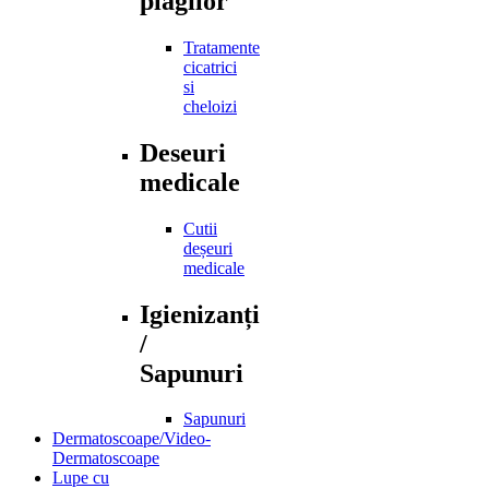
plagilor
Tratamente
cicatrici
si
cheloizi
Deseuri
medicale
Cutii
deșeuri
medicale
Igienizanți
/
Sapunuri
Sapunuri
Dermatoscoape/Video-
Dermatoscoape
Lupe cu