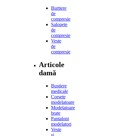
Burtiere
de
compresie
Salopete
de
compresie
Veste
de
compresie
Articole
damă
Bustiere
medicale
Corsete
modelatoare
Modelatoare
brațe
Pantaloni
modelatori
Veste
și