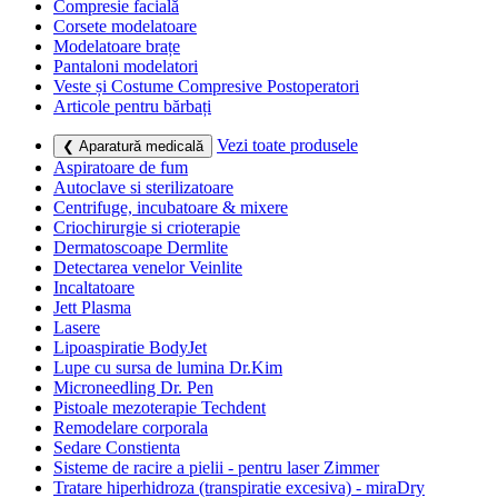
Compresie facială
Corsete modelatoare
Modelatoare brațe
Pantaloni modelatori
Veste și Costume Compresive Postoperatori
Articole pentru bărbați
Vezi toate produsele
❮ Aparatură medicală
Aspiratoare de fum
Autoclave si sterilizatoare
Centrifuge, incubatoare & mixere
Criochirurgie si crioterapie
Dermatoscoape Dermlite
Detectarea venelor Veinlite
Incaltatoare
Jett Plasma
Lasere
Lipoaspiratie BodyJet
Lupe cu sursa de lumina Dr.Kim
Microneedling Dr. Pen
Pistoale mezoterapie Techdent
Remodelare corporala
Sedare Constienta
Sisteme de racire a pielii - pentru laser Zimmer
Tratare hiperhidroza (transpiratie excesiva) - miraDry