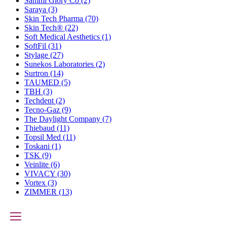
Sammi Glory Co
(2)
Saraya
(3)
Skin Tech Pharma
(70)
Skin Tech®
(22)
Soft Medical Aesthetics
(1)
SoftFil
(31)
Stylage
(27)
Sunekos Laboratories
(2)
Surtron
(14)
TAUMED
(5)
TBH
(3)
Techdent
(2)
Tecno-Gaz
(9)
The Daylight Company
(7)
Thiebaud
(11)
Topsil Med
(11)
Toskani
(1)
TSK
(9)
Veinlite
(6)
VIVACY
(30)
Vortex
(3)
ZIMMER
(13)