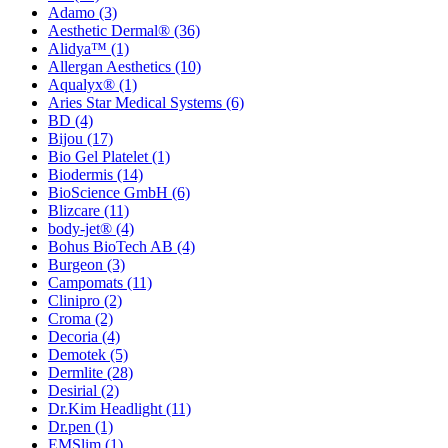
Adamo
(3)
Aesthetic Dermal®
(36)
Alidya™
(1)
Allergan Aesthetics
(10)
Aqualyx®
(1)
Aries Star Medical Systems
(6)
BD
(4)
Bijou
(17)
Bio Gel Platelet
(1)
Biodermis
(14)
BioScience GmbH
(6)
Blizcare
(11)
body-jet®
(4)
Bohus BioTech AB
(4)
Burgeon
(3)
Campomats
(11)
Clinipro
(2)
Croma
(2)
Decoria
(4)
Demotek
(5)
Dermlite
(28)
Desirial
(2)
Dr.Kim Headlight
(11)
Dr.pen
(1)
EMSlim
(1)