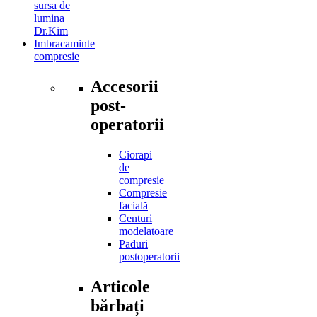
sursa de
lumina
Dr.Kim
Imbracaminte
compresie
Accesorii
post-
operatorii
Ciorapi
de
compresie
Compresie
facială
Centuri
modelatoare
Paduri
postoperatorii
Articole
bărbați