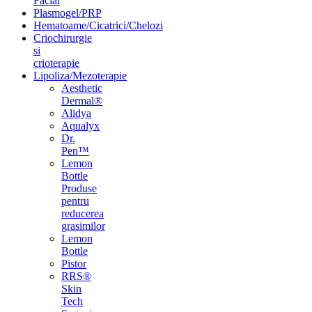
Facial
Plasmogel/PRP
Hematoame/Cicatrici/Chelozi
Criochirurgie
si
crioterapie
Lipoliza/Mezoterapie
Aesthetic
Dermal®
Alidya
Aqualyx
Dr.
Pen™
Lemon
Bottle
Produse
pentru
reducerea
grasimilor
Lemon
Bottle
Pistor
RRS®
Skin
Tech