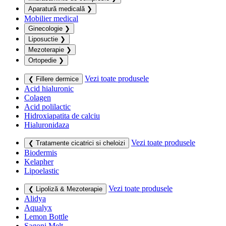
Aparatură medicală
❯
Mobilier medical
Ginecologie
❯
Liposuctie
❯
Mezoterapie
❯
Ortopedie
❯
Vezi toate produsele
❮ Fillere dermice
Acid hialuronic
Colagen
Acid polilactic
Hidroxiapatita de calciu
Hialuronidaza
Vezi toate produsele
❮ Tratamente cicatrici si cheloizi
Biodermis
Kelapher
Lipoelastic
Vezi toate produsele
❮ Lipoliză & Mezoterapie
Alidya
Aqualyx
Lemon Bottle
Sagoni Melt