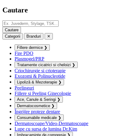
Cautare
Categorii
Branduri
✕
Fillere dermice
❯
Fire PDO
Plasmogel/PRP
Tratamente cicatrici si cheloizi
❯
Criochirurgie si crioterapie
Exozomi & Polinucleotide
Lipoliză & Mezoterapie
❯
Peelinguri
Fillere si Peeling Ginecologie
Ace, Canule & Seringi
❯
Dermatocosmetice
❯
Îngrijire proteze dentare
Consumabile medicale
❯
Dermatoscoape/Video-Dermatoscoape
Lupe cu sursa de lumina Dr.Kim
Imbracaminte de compresie
❯