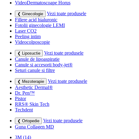
VideoDermatoscoape Horus
Vezi toate produsele
❮ Ginecologie
Fillere acid hialuronic
Fotolii ginecologie LEMI
Laser CO2
Peeling intim
Videocolposcopie
Vezi toate produsele
❮ Liposuctie
Canule de lipoaspiratie
Canule si accesorii body-jet®
Seturi canule si filtre
Vezi toate produsele
❮ Mezoterapie
Aesthetic Dermal®
Dr. Pen™
Pistor
RRS® Skin Tech
Techdent
Vezi toate produsele
❮ Ortopedie
Guna Collagen MD
3M
(14)