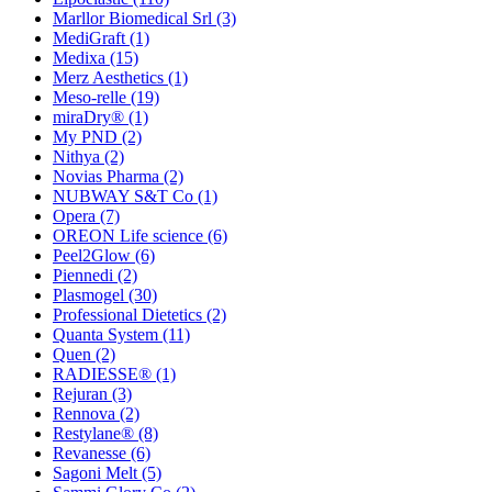
Marllor Biomedical Srl
(3)
MediGraft
(1)
Medixa
(15)
Merz Aesthetics
(1)
Meso-relle
(19)
miraDry®
(1)
My PND
(2)
Nithya
(2)
Novias Pharma
(2)
NUBWAY S&T Co
(1)
Opera
(7)
OREON Life science
(6)
Peel2Glow
(6)
Piennedi
(2)
Plasmogel
(30)
Professional Dietetics
(2)
Quanta System
(11)
Quen
(2)
RADIESSE®
(1)
Rejuran
(3)
Rennova
(2)
Restylane®
(8)
Revanesse
(6)
Sagoni Melt
(5)