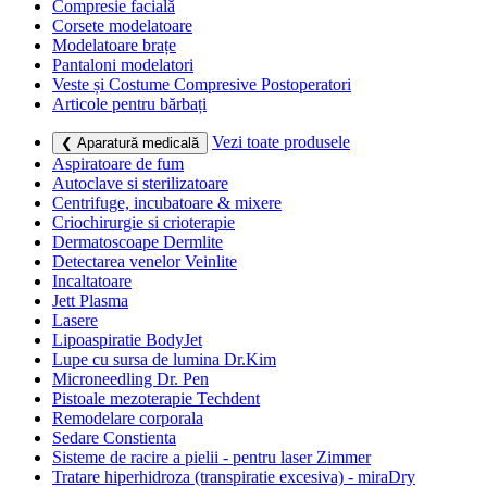
Compresie facială
Corsete modelatoare
Modelatoare brațe
Pantaloni modelatori
Veste și Costume Compresive Postoperatori
Articole pentru bărbați
Vezi toate produsele
❮ Aparatură medicală
Aspiratoare de fum
Autoclave si sterilizatoare
Centrifuge, incubatoare & mixere
Criochirurgie si crioterapie
Dermatoscoape Dermlite
Detectarea venelor Veinlite
Incaltatoare
Jett Plasma
Lasere
Lipoaspiratie BodyJet
Lupe cu sursa de lumina Dr.Kim
Microneedling Dr. Pen
Pistoale mezoterapie Techdent
Remodelare corporala
Sedare Constienta
Sisteme de racire a pielii - pentru laser Zimmer
Tratare hiperhidroza (transpiratie excesiva) - miraDry