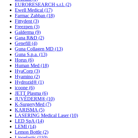
EURORESEARCH s.r.l.
(2)
Ewell Medical
(17)
Farmac Zabban
(18)
Fittydent
(3)
Freezpen
(3)
Galderma
(9)
Gana R&D
(2)
Genefill
(4)
Guna Collagen MD
(13)
Guna S.p.a.
(13)
Horus
(6)
Human Med
(18)
HyaCorp
(3)
Hyamino
(2)
Hydrozid®
(1)
icoone
(6)
JETT Plasma
(6)
JUVÉDERM®
(10)
K-SurgeryMed
(7)
KARISMA
(5)
LASERING Medical Laser
(10)
LED SpA
(14)
LEMI
(14)
Lemon Bottle
(2)
Lipoelastic
(110)