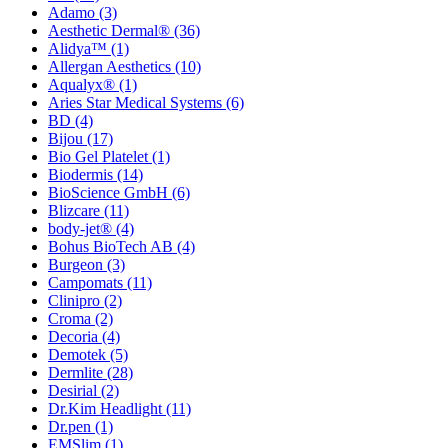
Adamo
(3)
Aesthetic Dermal®
(36)
Alidya™
(1)
Allergan Aesthetics
(10)
Aqualyx®
(1)
Aries Star Medical Systems
(6)
BD
(4)
Bijou
(17)
Bio Gel Platelet
(1)
Biodermis
(14)
BioScience GmbH
(6)
Blizcare
(11)
body-jet®
(4)
Bohus BioTech AB
(4)
Burgeon
(3)
Campomats
(11)
Clinipro
(2)
Croma
(2)
Decoria
(4)
Demotek
(5)
Dermlite
(28)
Desirial
(2)
Dr.Kim Headlight
(11)
Dr.pen
(1)
EMSlim
(1)