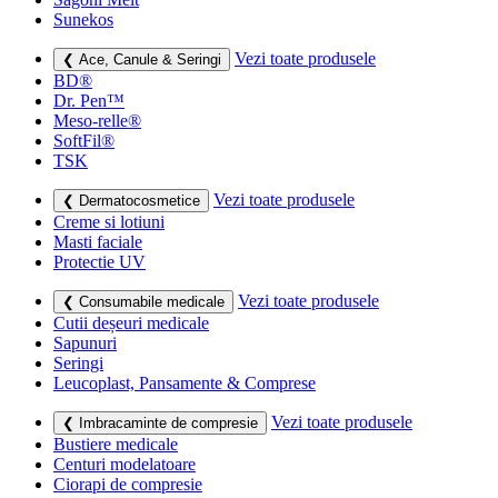
Sunekos
Vezi toate produsele
❮ Ace, Canule & Seringi
BD®
Dr. Pen™
Meso-relle®
SoftFil®
TSK
Vezi toate produsele
❮ Dermatocosmetice
Creme si lotiuni
Masti faciale
Protectie UV
Vezi toate produsele
❮ Consumabile medicale
Cutii deșeuri medicale
Sapunuri
Seringi
Leucoplast, Pansamente & Comprese
Vezi toate produsele
❮ Imbracaminte de compresie
Bustiere medicale
Centuri modelatoare
Ciorapi de compresie