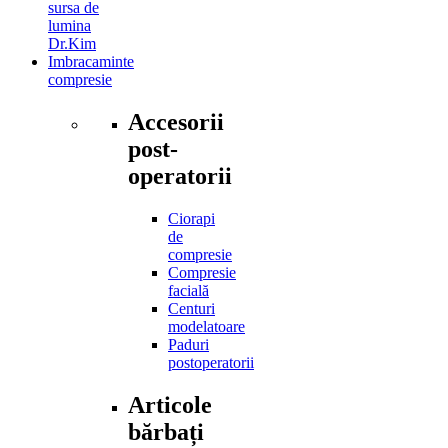
sursa de
lumina
Dr.Kim
Imbracaminte
compresie
Accesorii
post-
operatorii
Ciorapi
de
compresie
Compresie
facială
Centuri
modelatoare
Paduri
postoperatorii
Articole
bărbați