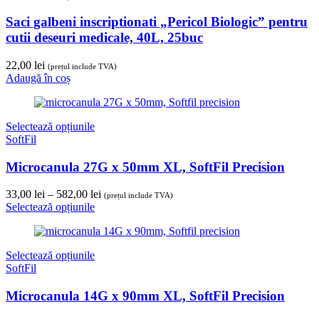
Saci galbeni inscriptionati „Pericol Biologic” pentru
cutii deseuri medicale, 40L, 25buc
22,00
lei
(prețul include TVA)
Adaugă în coș
Selectează opțiunile
SoftFil
Microcanula 27G x 50mm XL, SoftFil Precision
Interval
33,00
lei
–
582,00
lei
(prețul include TVA)
de
Selectează opțiunile
prețuri:
33,00 lei
până
Selectează opțiunile
la
SoftFil
582,00 lei
Microcanula 14G x 90mm XL, SoftFil Precision