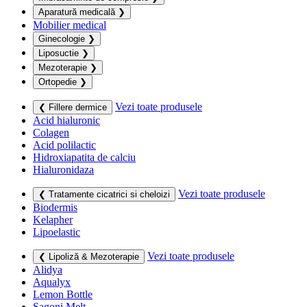
Aparatură medicală
❯
Mobilier medical
Ginecologie
❯
Liposuctie
❯
Mezoterapie
❯
Ortopedie
❯
Vezi toate produsele
❮ Fillere dermice
Acid hialuronic
Colagen
Acid polilactic
Hidroxiapatita de calciu
Hialuronidaza
Vezi toate produsele
❮ Tratamente cicatrici si cheloizi
Biodermis
Kelapher
Lipoelastic
Vezi toate produsele
❮ Lipoliză & Mezoterapie
Alidya
Aqualyx
Lemon Bottle
Sagoni Melt