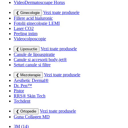
VideoDermatoscoape Horus
Vezi toate produsele
❮ Ginecologie
Fillere acid hialuronic
Fotolii ginecologie LEMI
Laser CO2
Peeling intim
Videocolposcopie
Vezi toate produsele
❮ Liposuctie
Canule de lipoaspiratie
Canule si accesorii body-jet®
Seturi canule si filtre
Vezi toate produsele
❮ Mezoterapie
Aesthetic Dermal®
Dr. Pen™
Pistor
RRS® Skin Tech
Techdent
Vezi toate produsele
❮ Ortopedie
Guna Collagen MD
3M
(14)