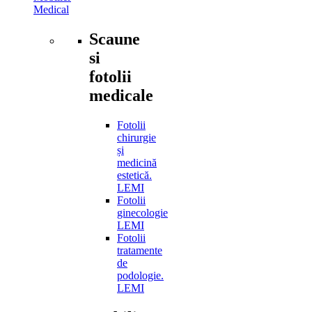
Medical
Scaune
si
fotolii
medicale
Fotolii
chirurgie
și
medicină
estetică.
LEMI
Fotolii
ginecologie
LEMI
Fotolii
tratamente
de
podologie.
LEMI