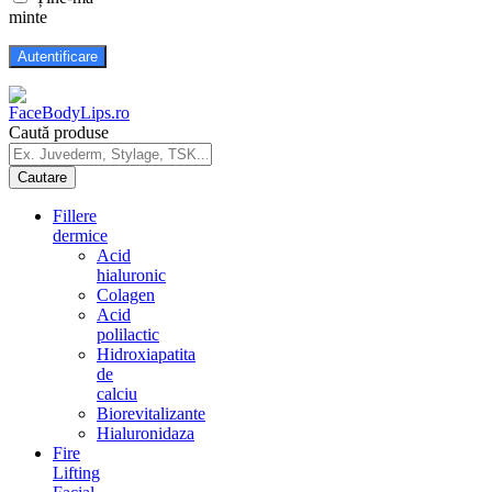
minte
Caută produse
Fillere
dermice
Acid
hialuronic
Colagen
Acid
polilactic
Hidroxiapatita
de
calciu
Biorevitalizante
Hialuronidaza
Fire
Lifting