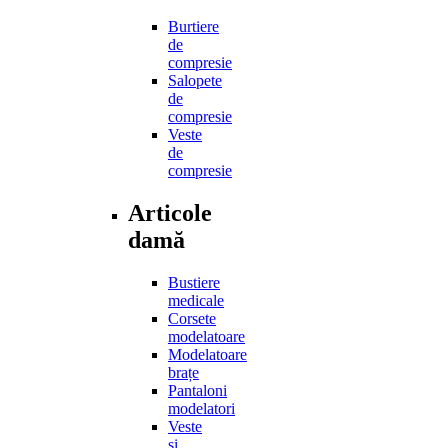
Burtiere
de
compresie
Salopete
de
compresie
Veste
de
compresie
Articole
damă
Bustiere
medicale
Corsete
modelatoare
Modelatoare
brațe
Pantaloni
modelatori
Veste
și