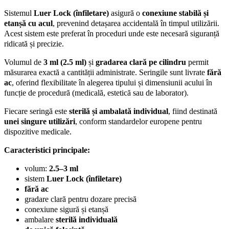
Sistemul
Luer Lock (înfiletare)
asigură o
conexiune stabilă și
etanșă cu acul
, prevenind detașarea accidentală în timpul utilizării.
Acest sistem este preferat în proceduri unde este necesară siguranță
ridicată și precizie.
Volumul de
3 ml (2.5 ml)
și
gradarea clară pe cilindru
permit
măsurarea exactă a cantității administrate. Seringile sunt livrate
fără
ac
, oferind flexibilitate în alegerea tipului și dimensiunii acului în
funcție de procedură (medicală, estetică sau de laborator).
Fiecare seringă este
sterilă și ambalată individual
, fiind destinată
unei singure utilizări
, conform standardelor europene pentru
dispozitive medicale.
Caracteristici principale:
volum:
2.5–3 ml
sistem
Luer Lock (înfiletare)
fără ac
gradare clară pentru dozare precisă
conexiune sigură și etanșă
ambalare
sterilă individuală