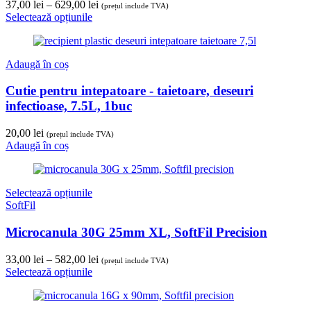
Interval
37,00
lei
–
629,00
lei
(prețul include TVA)
de
Selectează opțiunile
prețuri:
37,00 lei
până
Adaugă în coș
la
629,00 lei
Cutie pentru intepatoare - taietoare, deseuri
infectioase, 7.5L, 1buc
20,00
lei
(prețul include TVA)
Adaugă în coș
Selectează opțiunile
SoftFil
Microcanula 30G 25mm XL, SoftFil Precision
Interval
33,00
lei
–
582,00
lei
(prețul include TVA)
de
Selectează opțiunile
prețuri:
33,00 lei
până