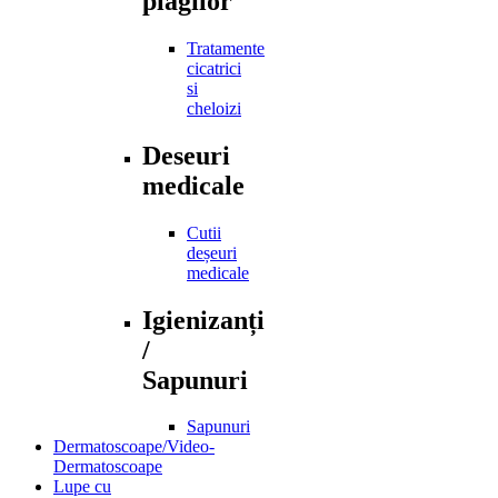
plagilor
Tratamente
cicatrici
si
cheloizi
Deseuri
medicale
Cutii
deșeuri
medicale
Igienizanți
/
Sapunuri
Sapunuri
Dermatoscoape/Video-
Dermatoscoape
Lupe cu