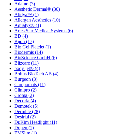
Adamo
(3)
Aesthetic Dermal®
(36)
Alidya™
(1)
Allergan Aesthetics
(10)
Aqualyx®
(1)
Aries Star Medical Systems
(6)
BD
(4)
Bijou
(17)
Bio Gel Platelet
(1)
Biodermis
(14)
BioScience GmbH
(6)
Blizcare
(11)
body-jet®
(4)
Bohus BioTech AB
(4)
Burgeon
(3)
Campomats
(11)
Clinipro
(2)
Croma
(2)
Decoria
(4)
Demotek
(5)
Dermlite
(28)
Desirial
(2)
Dr.Kim Headlight
(11)
Dr.pen
(1)
EMSlim
(1)