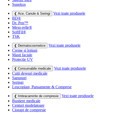
Sunekos
Vezi toate produsele
❮ Ace, Canule & Seringi
BD®
Dr. Pen™
Meso-relle®
SoftFil®
TSK
Vezi toate produsele
❮ Dermatocosmetice
Creme si lotiuni
Masti faciale
Protectie UV
Vezi toate produsele
❮ Consumabile medicale
Cutii deșeuri medicale
Sapunuri
Seringi
Leucoplast, Pansamente & Comprese
Vezi toate produsele
❮ Imbracaminte de compresie
Bustiere medicale
Centuri modelatoare
Ciorapi de compresie