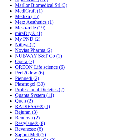
Marllor Biomedical Srl
(3)
MediGraft
(1)
Medixa
(15)
Merz Aesthetics
(1)
Meso-relle
(19)
miraDry®
(1)
My PND
(2)
Nithya
(2)
Novias Pharma
(2)
NUBWAY S&T Co
(1)
Opera
(7)
OREON Life science
(6)
Peel2Glow
(6)
Piennedi
(2)
Plasmogel
(30)
Professional Dietetics
(2)
Quanta System
(11)
Quen
(2)
RADIESSE®
(1)
Rejuran
(3)
Rennova
(2)
Restylane®
(8)
Revanesse
(6)
Sagoni Melt
(5)