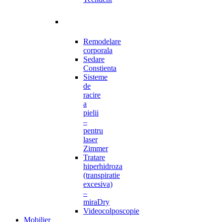
Remodelare
corporala
Sedare
Constienta
Sisteme
de
racire
a
pielii
–
pentru
laser
Zimmer
Tratare
hiperhidroza
(transpiratie
excesiva)
–
miraDry
Videocolposcopie
Mobilier