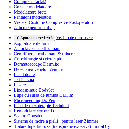
Compresie facială
Corsete modelatoare
Modelatoare brațe
Pantaloni modelatori
Veste și Costume Compresive Postoperatori
Articole pentru bărbați
Vezi toate produsele
❮ Aparatură medicală
Aspiratoare de fum
Autoclave si sterilizatoare
Centrifuge, incubatoare & mixere
Criochirurgie si crioterapie
Dermatoscoape Dermlite
Detectarea venelor Veinlite
Incaltatoare
Jett Plasma
Lasere
Lipoaspiratie BodyJet
Lupe cu sursa de lumina Dr.Kim
Microneedling Dr. Pen
Pistoale mezoterapie Techdent
Remodelare corporala
Sedare Constienta
Sisteme de racire a pielii - pentru laser Zimmer
Tratare hiperhidroza (transpiratie excesiva) - miraDry