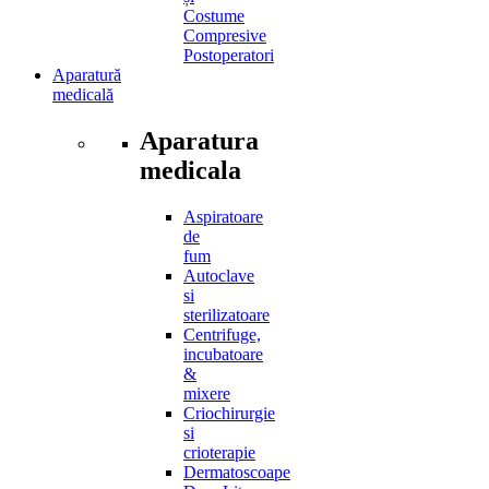
Costume
Compresive
Postoperatori
Aparatură
medicală
Aparatura
medicala
Aspiratoare
de
fum
Autoclave
si
sterilizatoare
Centrifuge,
incubatoare
&
mixere
Criochirurgie
si
crioterapie
Dermatoscoape