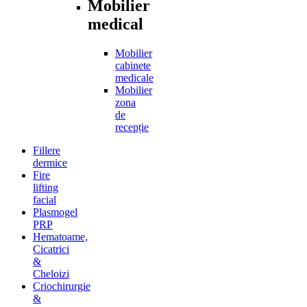
Mobilier
medical
Mobilier
cabinete
medicale
Mobilier
zona
de
recepție
Fillere
dermice
Fire
lifting
facial
Plasmogel
PRP
Hematoame,
Cicatrici
&
Cheloizi
Criochirurgie
&