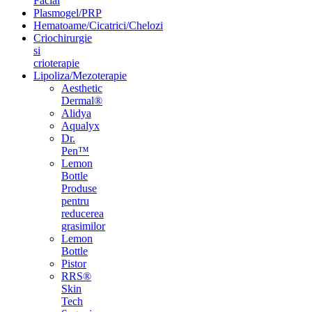
Facial
Plasmogel/PRP
Hematoame/Cicatrici/Chelozi
Criochirurgie
si
crioterapie
Lipoliza/Mezoterapie
Aesthetic
Dermal®
Alidya
Aqualyx
Dr.
Pen™
Lemon
Bottle
Produse
pentru
reducerea
grasimilor
Lemon
Bottle
Pistor
RRS®
Skin
Tech