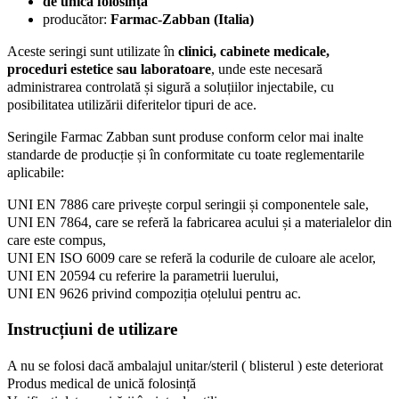
de unică folosință
producător:
Farmac-Zabban (Italia)
Aceste seringi sunt utilizate în
clinici, cabinete medicale,
proceduri estetice sau laboratoare
, unde este necesară
administrarea controlată și sigură a soluțiilor injectabile, cu
posibilitatea utilizării diferitelor tipuri de ace.
Seringile Farmac Zabban sunt produse conform celor mai inalte
standarde de producție și în conformitate cu toate reglementarile
aplicabile:
UNI EN 7886 care privește corpul seringii și componentele sale,
UNI EN 7864, care se referă la fabricarea acului și a materialelor din
care este compus,
UNI EN ISO 6009 care se referă la codurile de culoare ale acelor,
UNI EN 20594 cu referire la parametrii luerului,
UNI EN 9626 privind compoziția oțelului pentru ac.
Instrucțiuni de utilizare
A nu se folosi dacă ambalajul unitar/steril ( blisterul ) este deteriorat
Produs medical de unică folosință