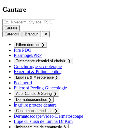
Cautare
Categorii
Branduri
✕
Fillere dermice
❯
Fire PDO
Plasmogel/PRP
Tratamente cicatrici si cheloizi
❯
Criochirurgie si crioterapie
Exozomi & Polinucleotide
Lipoliză & Mezoterapie
❯
Peelinguri
Fillere si Peeling Ginecologie
Ace, Canule & Seringi
❯
Dermatocosmetice
❯
Îngrijire proteze dentare
Consumabile medicale
❯
Dermatoscoape/Video-Dermatoscoape
Lupe cu sursa de lumina Dr.Kim
Imbracaminte de compresie
❯