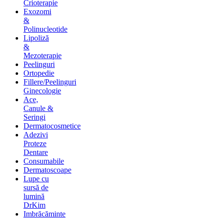
Crioterapie
Exozomi
&
Polinucleotide
Lipoliză
&
Mezoterapie
Peelinguri
Ortopedie
Fillere/Peelinguri
Ginecologie
Ace,
Canule &
Seringi
Dermatocosmetice
Adezivi
Proteze
Dentare
Consumabile
Dermatoscoape
Lupe cu
sursă de
lumină
DrKim
Imbrăcăminte