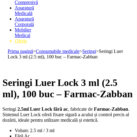
Compresivă
Aparatură
Medicală
Aparatură
Corporală
Mobilier
Medical
Oferte
Prima pagină
>
Consumabile medicale
>
Seringi
>
Seringi Luer
Lock 3 ml (2.5 ml), 100 buc – Farmac-Zabban
Seringi Luer Lock 3 ml (2.5
ml), 100 buc – Farmac-Zabban
Seringi
2.5ml Luer Lock fără ac
, fabricate de
Farmac-Zabban
.
Sistemul Luer Lock oferă fixare sigură a acului și control precis al
dozării, ideale pentru utilizare medicală și estetică.
Volum: 2.5 ml / 3 ml
Fără Ac