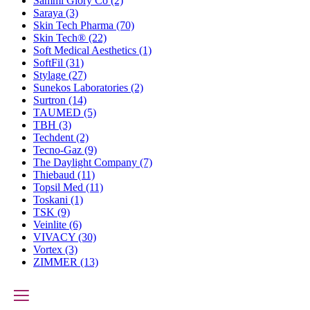
Sammi Glory Co
(2)
Saraya
(3)
Skin Tech Pharma
(70)
Skin Tech®
(22)
Soft Medical Aesthetics
(1)
SoftFil
(31)
Stylage
(27)
Sunekos Laboratories
(2)
Surtron
(14)
TAUMED
(5)
TBH
(3)
Techdent
(2)
Tecno-Gaz
(9)
The Daylight Company
(7)
Thiebaud
(11)
Topsil Med
(11)
Toskani
(1)
TSK
(9)
Veinlite
(6)
VIVACY
(30)
Vortex
(3)
ZIMMER
(13)