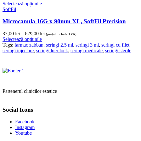
Selectează opțiunile
la
SoftFil
582,00 lei
Microcanula 16G x 90mm XL, SoftFil Precision
Interval
37,00
lei
–
629,00
lei
(prețul include TVA)
de
Selectează opțiunile
prețuri:
Tags:
farmac zabban
,
seringi 2.5 ml
,
seringi 3 ml
,
seringi cu filet
,
37,00 lei
seringi injectare
,
seringi luer lock
,
seringi medicale
,
seringi sterile
până
la
629,00 lei
Partenerul clinicilor estetice
Social Icons
Facebook
Instagram
Youtube