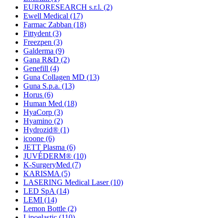
EURORESEARCH s.r.l.
(2)
Ewell Medical
(17)
Farmac Zabban
(18)
Fittydent
(3)
Freezpen
(3)
Galderma
(9)
Gana R&D
(2)
Genefill
(4)
Guna Collagen MD
(13)
Guna S.p.a.
(13)
Horus
(6)
Human Med
(18)
HyaCorp
(3)
Hyamino
(2)
Hydrozid®
(1)
icoone
(6)
JETT Plasma
(6)
JUVÉDERM®
(10)
K-SurgeryMed
(7)
KARISMA
(5)
LASERING Medical Laser
(10)
LED SpA
(14)
LEMI
(14)
Lemon Bottle
(2)
Lipoelastic
(110)