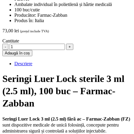
Ambalate individual în polietilenă și hârtie medicală
100 buc/cutie
Producător: Farmac-Zabban
Produs în: Italia
73,00
lei
(prețul include TVA)
Cantitate
Seringi
Luer
Adaugă în coș
Lock
3
Descriere
ml
(2.5
Seringi Luer Lock sterile 3 ml
ml),
100
(2.5 ml), 100 buc – Farmac-
buc
-
Farmac-
Zabban
Zabban
quantity
Seringi Luer Lock 3 ml (2.5 ml) fără ac – Farmac-Zabban (FZ)
sunt dispozitive medicale de unică folosință, concepute pentru
administrarea sigură și controlată a soluțiilor injectabile.