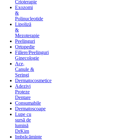
Crioterapie
Exozomi
&
Polinucleotide
Lipoliză
&
Mezoterapie
Peelinguri
Ortopedie
Fillere/Peelinguri
Ginecologie
Ace,
Canule &
Seringi
Dermatocosmetice
Adezivi
Proteze
Dentare
Consumabile
Dermatoscoape
Lupe cu
sursă de
lumină
DrKim
Imbrăcăminte