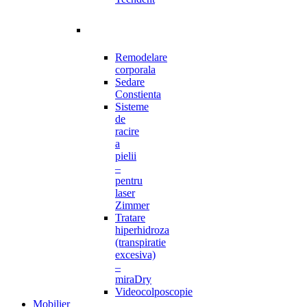
Remodelare
corporala
Sedare
Constienta
Sisteme
de
racire
a
pielii
–
pentru
laser
Zimmer
Tratare
hiperhidroza
(transpiratie
excesiva)
–
miraDry
Videocolposcopie
Mobilier