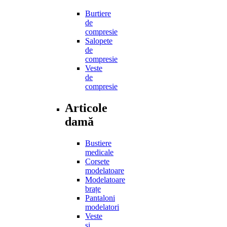
Burtiere
de
compresie
Salopete
de
compresie
Veste
de
compresie
Articole
damă
Bustiere
medicale
Corsete
modelatoare
Modelatoare
brațe
Pantaloni
modelatori
Veste
și