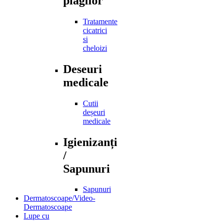
plagilor
Tratamente
cicatrici
si
cheloizi
Deseuri
medicale
Cutii
deșeuri
medicale
Igienizanți
/
Sapunuri
Sapunuri
Dermatoscoape/Video-
Dermatoscoape
Lupe cu