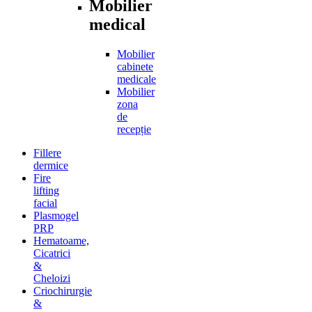
Mobilier
medical
Mobilier
cabinete
medicale
Mobilier
zona
de
recepție
Fillere
dermice
Fire
lifting
facial
Plasmogel
PRP
Hematoame,
Cicatrici
&
Cheloizi
Criochirurgie
&