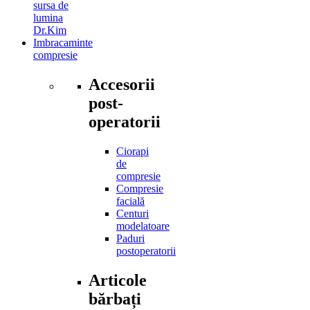
sursa de
lumina
Dr.Kim
Imbracaminte
compresie
Accesorii
post-
operatorii
Ciorapi
de
compresie
Compresie
facială
Centuri
modelatoare
Paduri
postoperatorii
Articole
bărbați