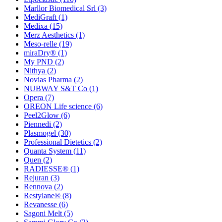
Marllor Biomedical Srl
(3)
MediGraft
(1)
Medixa
(15)
Merz Aesthetics
(1)
Meso-relle
(19)
miraDry®
(1)
My PND
(2)
Nithya
(2)
Novias Pharma
(2)
NUBWAY S&T Co
(1)
Opera
(7)
OREON Life science
(6)
Peel2Glow
(6)
Piennedi
(2)
Plasmogel
(30)
Professional Dietetics
(2)
Quanta System
(11)
Quen
(2)
RADIESSE®
(1)
Rejuran
(3)
Rennova
(2)
Restylane®
(8)
Revanesse
(6)
Sagoni Melt
(5)