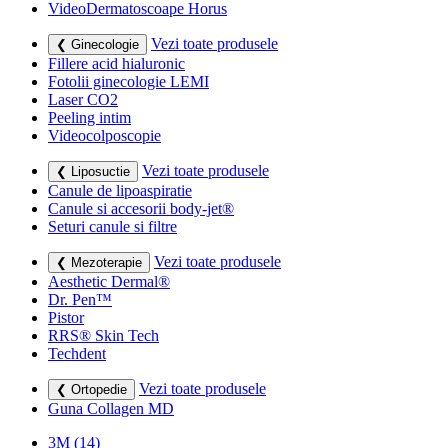
VideoDermatoscoape Horus
Vezi toate produsele
❮ Ginecologie
Fillere acid hialuronic
Fotolii ginecologie LEMI
Laser CO2
Peeling intim
Videocolposcopie
Vezi toate produsele
❮ Liposuctie
Canule de lipoaspiratie
Canule si accesorii body-jet®
Seturi canule si filtre
Vezi toate produsele
❮ Mezoterapie
Aesthetic Dermal®
Dr. Pen™
Pistor
RRS® Skin Tech
Techdent
Vezi toate produsele
❮ Ortopedie
Guna Collagen MD
3M
(14)