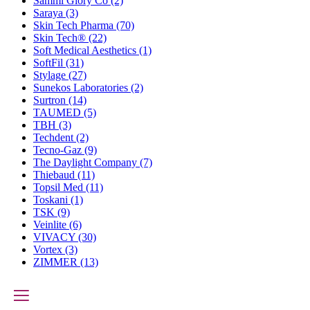
Sammi Glory Co
(2)
Saraya
(3)
Skin Tech Pharma
(70)
Skin Tech®
(22)
Soft Medical Aesthetics
(1)
SoftFil
(31)
Stylage
(27)
Sunekos Laboratories
(2)
Surtron
(14)
TAUMED
(5)
TBH
(3)
Techdent
(2)
Tecno-Gaz
(9)
The Daylight Company
(7)
Thiebaud
(11)
Topsil Med
(11)
Toskani
(1)
TSK
(9)
Veinlite
(6)
VIVACY
(30)
Vortex
(3)
ZIMMER
(13)