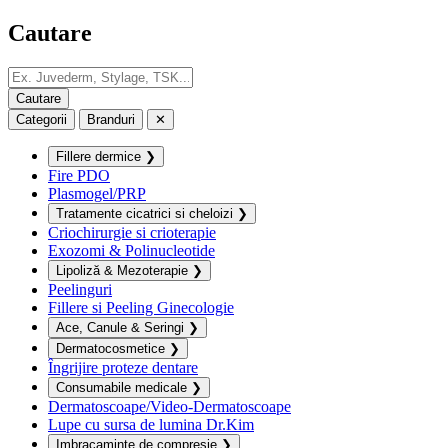
Cautare
Categorii
Branduri
✕
Fillere dermice
❯
Fire PDO
Plasmogel/PRP
Tratamente cicatrici si cheloizi
❯
Criochirurgie si crioterapie
Exozomi & Polinucleotide
Lipoliză & Mezoterapie
❯
Peelinguri
Fillere si Peeling Ginecologie
Ace, Canule & Seringi
❯
Dermatocosmetice
❯
Îngrijire proteze dentare
Consumabile medicale
❯
Dermatoscoape/Video-Dermatoscoape
Lupe cu sursa de lumina Dr.Kim
Imbracaminte de compresie
❯