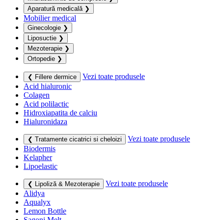
Aparatură medicală
❯
Mobilier medical
Ginecologie
❯
Liposuctie
❯
Mezoterapie
❯
Ortopedie
❯
Vezi toate produsele
❮ Fillere dermice
Acid hialuronic
Colagen
Acid polilactic
Hidroxiapatita de calciu
Hialuronidaza
Vezi toate produsele
❮ Tratamente cicatrici si cheloizi
Biodermis
Kelapher
Lipoelastic
Vezi toate produsele
❮ Lipoliză & Mezoterapie
Alidya
Aqualyx
Lemon Bottle
Sagoni Melt