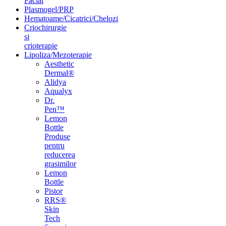
Facial
Plasmogel/PRP
Hematoame/Cicatrici/Chelozi
Criochirurgie
si
crioterapie
Lipoliza/Mezoterapie
Aesthetic
Dermal®
Alidya
Aqualyx
Dr.
Pen™
Lemon
Bottle
Produse
pentru
reducerea
grasimilor
Lemon
Bottle
Pistor
RRS®
Skin
Tech