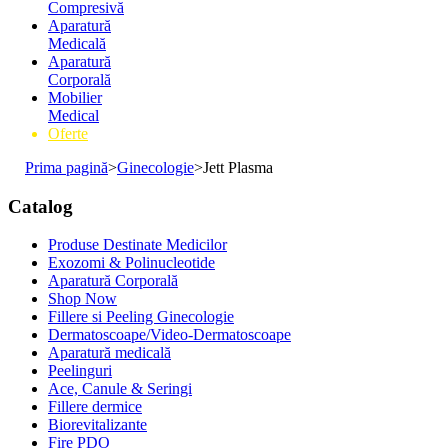
Compresivă
Aparatură
Medicală
Aparatură
Corporală
Mobilier
Medical
Oferte
Prima pagină
>
Ginecologie
>
Jett Plasma
Catalog
Produse Destinate Medicilor
Exozomi & Polinucleotide
Aparatură Corporală
Shop Now
Fillere si Peeling Ginecologie
Dermatoscoape/Video-Dermatoscoape
Aparatură medicală
Peelinguri
Ace, Canule & Seringi
Fillere dermice
Biorevitalizante
Fire PDO