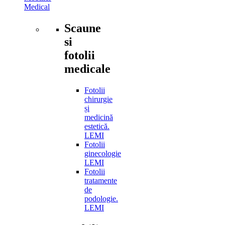
Medical
Scaune
si
fotolii
medicale
Fotolii
chirurgie
și
medicină
estetică.
LEMI
Fotolii
ginecologie
LEMI
Fotolii
tratamente
de
podologie.
LEMI