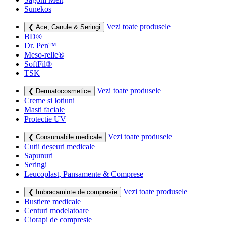
Sunekos
Vezi toate produsele
❮ Ace, Canule & Seringi
BD®
Dr. Pen™
Meso-relle®
SoftFil®
TSK
Vezi toate produsele
❮ Dermatocosmetice
Creme si lotiuni
Masti faciale
Protectie UV
Vezi toate produsele
❮ Consumabile medicale
Cutii deșeuri medicale
Sapunuri
Seringi
Leucoplast, Pansamente & Comprese
Vezi toate produsele
❮ Imbracaminte de compresie
Bustiere medicale
Centuri modelatoare
Ciorapi de compresie