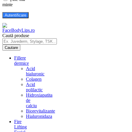
minte
Caută produse
Fillere
dermice
Acid
hialuronic
Colagen
Acid
polilactic
Hidroxiapatita
de
calciu
Biorevitalizante
Hialuronidaza
Fire
Lifting