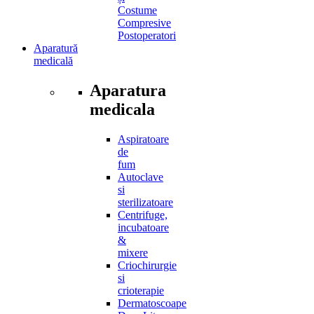
Costume
Compresive
Postoperatori
Aparatură
medicală
Aparatura
medicala
Aspiratoare
de
fum
Autoclave
si
sterilizatoare
Centrifuge,
incubatoare
&
mixere
Criochirurgie
si
crioterapie
Dermatoscoape