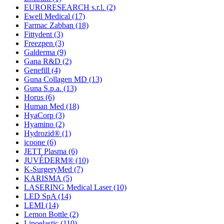
EURORESEARCH s.r.l.
(2)
Ewell Medical
(17)
Farmac Zabban
(18)
Fittydent
(3)
Freezpen
(3)
Galderma
(9)
Gana R&D
(2)
Genefill
(4)
Guna Collagen MD
(13)
Guna S.p.a.
(13)
Horus
(6)
Human Med
(18)
HyaCorp
(3)
Hyamino
(2)
Hydrozid®
(1)
icoone
(6)
JETT Plasma
(6)
JUVÉDERM®
(10)
K-SurgeryMed
(7)
KARISMA
(5)
LASERING Medical Laser
(10)
LED SpA
(14)
LEMI
(14)
Lemon Bottle
(2)
Lipoelastic
(110)