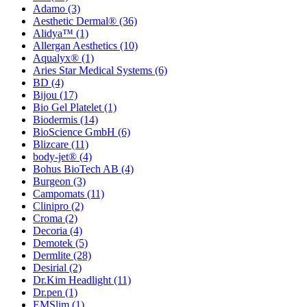
Adamo
(3)
Aesthetic Dermal®
(36)
Alidya™
(1)
Allergan Aesthetics
(10)
Aqualyx®
(1)
Aries Star Medical Systems
(6)
BD
(4)
Bijou
(17)
Bio Gel Platelet
(1)
Biodermis
(14)
BioScience GmbH
(6)
Blizcare
(11)
body-jet®
(4)
Bohus BioTech AB
(4)
Burgeon
(3)
Campomats
(11)
Clinipro
(2)
Croma
(2)
Decoria
(4)
Demotek
(5)
Dermlite
(28)
Desirial
(2)
Dr.Kim Headlight
(11)
Dr.pen
(1)
EMSlim
(1)