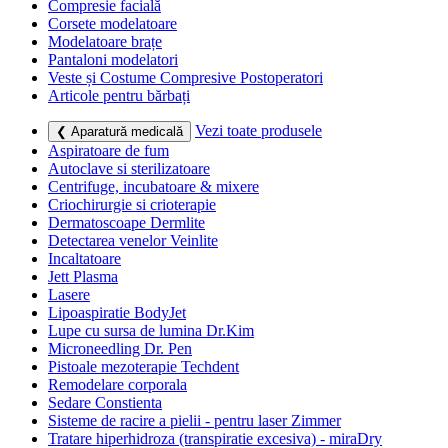
Compresie facială
Corsete modelatoare
Modelatoare brațe
Pantaloni modelatori
Veste și Costume Compresive Postoperatori
Articole pentru bărbați
Vezi toate produsele
❮ Aparatură medicală
Aspiratoare de fum
Autoclave si sterilizatoare
Centrifuge, incubatoare & mixere
Criochirurgie si crioterapie
Dermatoscoape Dermlite
Detectarea venelor Veinlite
Incaltatoare
Jett Plasma
Lasere
Lipoaspiratie BodyJet
Lupe cu sursa de lumina Dr.Kim
Microneedling Dr. Pen
Pistoale mezoterapie Techdent
Remodelare corporala
Sedare Constienta
Sisteme de racire a pielii - pentru laser Zimmer
Tratare hiperhidroza (transpiratie excesiva) - miraDry