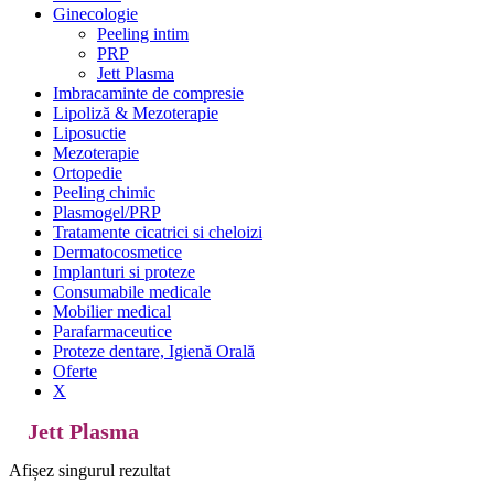
Ginecologie
Peeling intim
PRP
Jett Plasma
Imbracaminte de compresie
Lipoliză & Mezoterapie
Liposuctie
Mezoterapie
Ortopedie
Peeling chimic
Plasmogel/PRP
Tratamente cicatrici si cheloizi
Dermatocosmetice
Implanturi si proteze
Consumabile medicale
Mobilier medical
Parafarmaceutice
Proteze dentare, Igienă Orală
Oferte
X
Jett Plasma
Afișez singurul rezultat