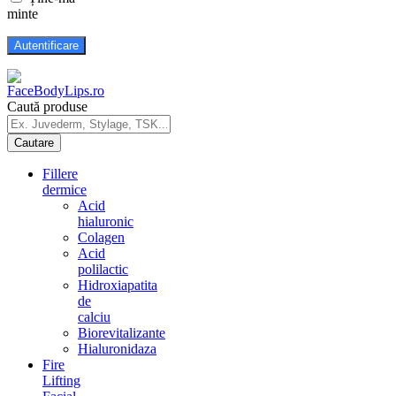
minte
Caută produse
Fillere
dermice
Acid
hialuronic
Colagen
Acid
polilactic
Hidroxiapatita
de
calciu
Biorevitalizante
Hialuronidaza
Fire
Lifting