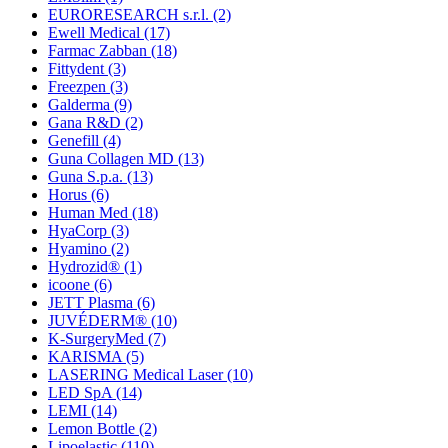
EURORESEARCH s.r.l.
(2)
Ewell Medical
(17)
Farmac Zabban
(18)
Fittydent
(3)
Freezpen
(3)
Galderma
(9)
Gana R&D
(2)
Genefill
(4)
Guna Collagen MD
(13)
Guna S.p.a.
(13)
Horus
(6)
Human Med
(18)
HyaCorp
(3)
Hyamino
(2)
Hydrozid®
(1)
icoone
(6)
JETT Plasma
(6)
JUVÉDERM®
(10)
K-SurgeryMed
(7)
KARISMA
(5)
LASERING Medical Laser
(10)
LED SpA
(14)
LEMI
(14)
Lemon Bottle
(2)
Lipoelastic
(110)