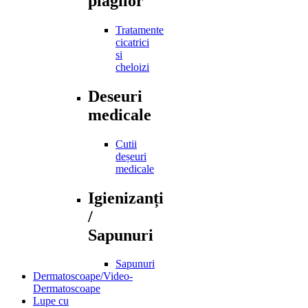
plagilor
Tratamente
cicatrici
si
cheloizi
Deseuri
medicale
Cutii
deșeuri
medicale
Igienizanți
/
Sapunuri
Sapunuri
Dermatoscoape/Video-
Dermatoscoape
Lupe cu