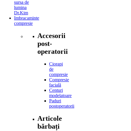
sursa de
lumina
Dr.Kim
Imbracaminte
compresie
Accesorii
post-
operatorii
Ciorapi
de
compresie
Compresie
facială
Centuri
modelatoare
Paduri
postoperatorii
Articole
bărbați