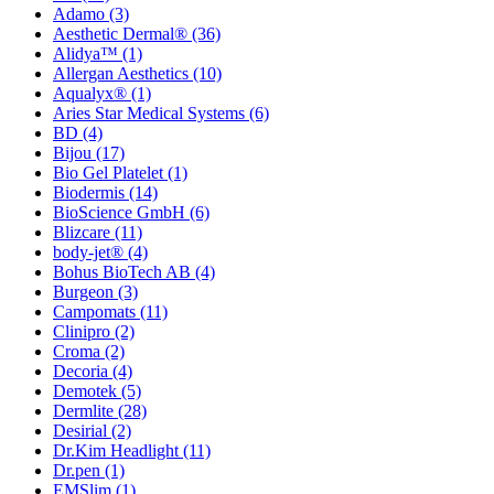
Adamo
(3)
Aesthetic Dermal®
(36)
Alidya™
(1)
Allergan Aesthetics
(10)
Aqualyx®
(1)
Aries Star Medical Systems
(6)
BD
(4)
Bijou
(17)
Bio Gel Platelet
(1)
Biodermis
(14)
BioScience GmbH
(6)
Blizcare
(11)
body-jet®
(4)
Bohus BioTech AB
(4)
Burgeon
(3)
Campomats
(11)
Clinipro
(2)
Croma
(2)
Decoria
(4)
Demotek
(5)
Dermlite
(28)
Desirial
(2)
Dr.Kim Headlight
(11)
Dr.pen
(1)
EMSlim
(1)