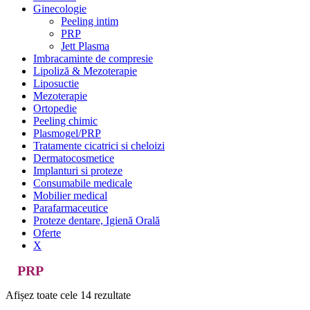
Ginecologie
Peeling intim
PRP
Jett Plasma
Imbracaminte de compresie
Lipoliză & Mezoterapie
Liposuctie
Mezoterapie
Ortopedie
Peeling chimic
Plasmogel/PRP
Tratamente cicatrici si cheloizi
Dermatocosmetice
Implanturi si proteze
Consumabile medicale
Mobilier medical
Parafarmaceutice
Proteze dentare, Igienă Orală
Oferte
X
PRP
Afișez toate cele 14 rezultate