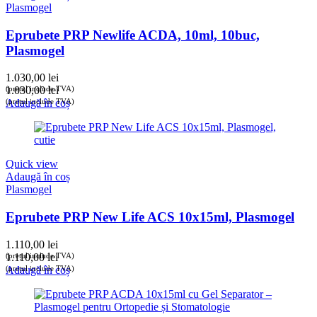
Plasmogel
Eprubete PRP Newlife ACDA, 10ml, 10buc,
Plasmogel
1.030,00
lei
(prețul include TVA)
1.030,00
lei
(prețul include TVA)
Adaugă în coș
Quick view
Adaugă în coș
Plasmogel
Eprubete PRP New Life ACS 10x15ml, Plasmogel
1.110,00
lei
(prețul include TVA)
1.110,00
lei
(prețul include TVA)
Adaugă în coș