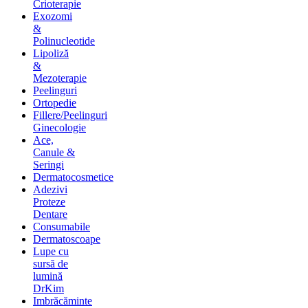
Crioterapie
Exozomi
&
Polinucleotide
Lipoliză
&
Mezoterapie
Peelinguri
Ortopedie
Fillere/Peelinguri
Ginecologie
Ace,
Canule &
Seringi
Dermatocosmetice
Adezivi
Proteze
Dentare
Consumabile
Dermatoscoape
Lupe cu
sursă de
lumină
DrKim
Imbrăcăminte