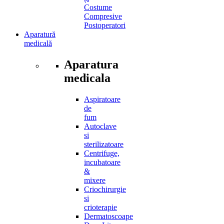
Costume
Compresive
Postoperatori
Aparatură
medicală
Aparatura
medicala
Aspiratoare
de
fum
Autoclave
si
sterilizatoare
Centrifuge,
incubatoare
&
mixere
Criochirurgie
si
crioterapie
Dermatoscoape