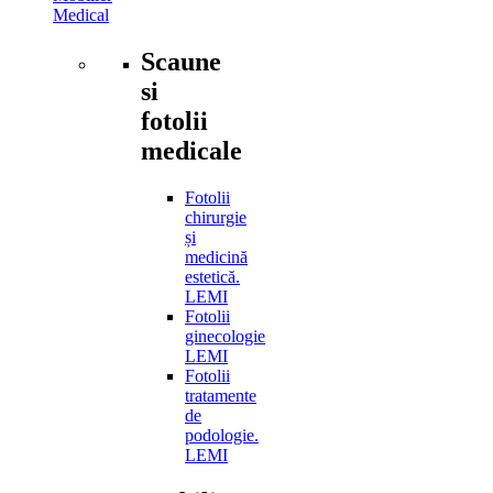
Medical
Scaune
si
fotolii
medicale
Fotolii
chirurgie
și
medicină
estetică.
LEMI
Fotolii
ginecologie
LEMI
Fotolii
tratamente
de
podologie.
LEMI