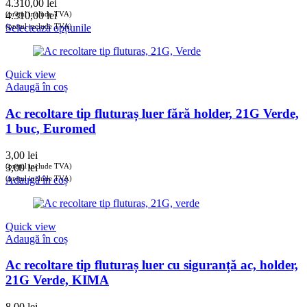
4.310,00
lei
(prețul include TVA)
4.310,00
lei
(prețul include TVA)
Selectează opțiunile
Quick view
Adaugă în coș
Ac recoltare tip fluturaș luer fără holder, 21G Verde,
1 buc, Euromed
3,00
lei
(prețul include TVA)
3,00
lei
(prețul include TVA)
Adaugă în coș
Quick view
Adaugă în coș
Ac recoltare tip fluturaș luer cu siguranță ac, holder,
21G Verde, KIMA
8,00
lei