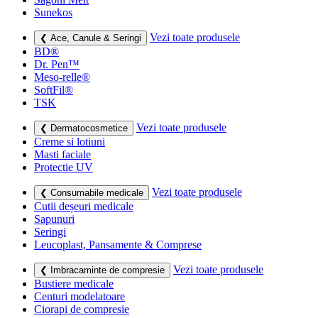
Sunekos
Vezi toate produsele
❮ Ace, Canule & Seringi
BD®
Dr. Pen™
Meso-relle®
SoftFil®
TSK
Vezi toate produsele
❮ Dermatocosmetice
Creme si lotiuni
Masti faciale
Protectie UV
Vezi toate produsele
❮ Consumabile medicale
Cutii deșeuri medicale
Sapunuri
Seringi
Leucoplast, Pansamente & Comprese
Vezi toate produsele
❮ Imbracaminte de compresie
Bustiere medicale
Centuri modelatoare
Ciorapi de compresie