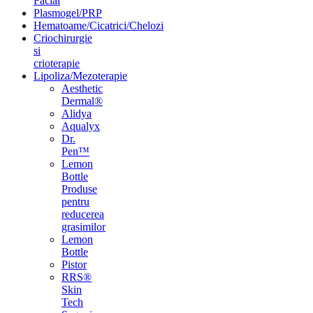
Facial
Plasmogel/PRP
Hematoame/Cicatrici/Chelozi
Criochirurgie
si
crioterapie
Lipoliza/Mezoterapie
Aesthetic
Dermal®
Alidya
Aqualyx
Dr.
Pen™
Lemon
Bottle
Produse
pentru
reducerea
grasimilor
Lemon
Bottle
Pistor
RRS®
Skin
Tech