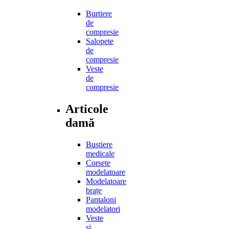
Burtiere
de
compresie
Salopete
de
compresie
Veste
de
compresie
Articole
damă
Bustiere
medicale
Corsete
modelatoare
Modelatoare
brațe
Pantaloni
modelatori
Veste
și