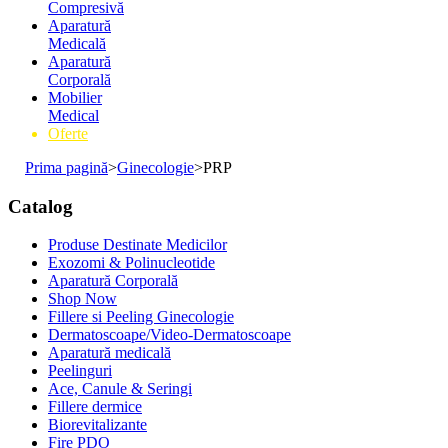
Compresivă
Aparatură
Medicală
Aparatură
Corporală
Mobilier
Medical
Oferte
Prima pagină
>
Ginecologie
>
PRP
Catalog
Produse Destinate Medicilor
Exozomi & Polinucleotide
Aparatură Corporală
Shop Now
Fillere si Peeling Ginecologie
Dermatoscoape/Video-Dermatoscoape
Aparatură medicală
Peelinguri
Ace, Canule & Seringi
Fillere dermice
Biorevitalizante
Fire PDO