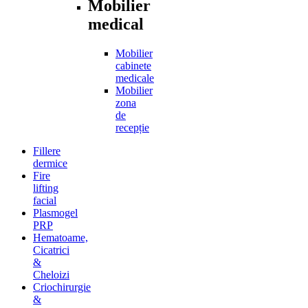
Mobilier
medical
Mobilier
cabinete
medicale
Mobilier
zona
de
recepție
Fillere
dermice
Fire
lifting
facial
Plasmogel
PRP
Hematoame,
Cicatrici
&
Cheloizi
Criochirurgie
&