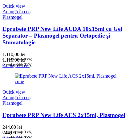
Quick view
Adaugă în coș
Plasmogel
Eprubete PRP New Life ACDA 10x15ml cu Gel
Separator – Plasmogel pentru Ortopedie și
Stomatologie
1.110,00
lei
(prețul include TVA)
1.110,00
lei
(prețul include TVA)
Adaugă în coș
Quick view
Adaugă în coș
Plasmogel
Eprubete PRP New Life ACS 2x15ml, Plasmogel
244,00
lei
(prețul include TVA)
244,00
lei
(prețul include TVA)