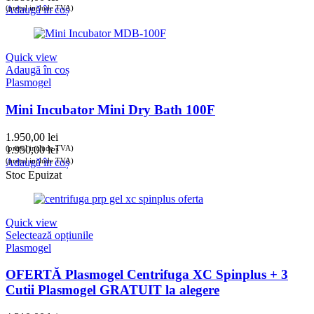
(prețul include TVA)
Adaugă în coș
Quick view
Adaugă în coș
Plasmogel
Mini Incubator Mini Dry Bath 100F
1.950,00
lei
(prețul include TVA)
1.950,00
lei
(prețul include TVA)
Adaugă în coș
Stoc Epuizat
Quick view
Selectează opțiunile
Plasmogel
OFERTĂ Plasmogel Centrifuga XC Spinplus + 3
Cutii Plasmogel GRATUIT la alegere