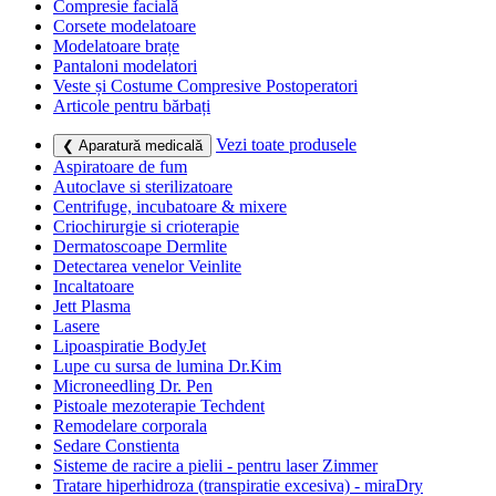
Compresie facială
Corsete modelatoare
Modelatoare brațe
Pantaloni modelatori
Veste și Costume Compresive Postoperatori
Articole pentru bărbați
Vezi toate produsele
❮ Aparatură medicală
Aspiratoare de fum
Autoclave si sterilizatoare
Centrifuge, incubatoare & mixere
Criochirurgie si crioterapie
Dermatoscoape Dermlite
Detectarea venelor Veinlite
Incaltatoare
Jett Plasma
Lasere
Lipoaspiratie BodyJet
Lupe cu sursa de lumina Dr.Kim
Microneedling Dr. Pen
Pistoale mezoterapie Techdent
Remodelare corporala
Sedare Constienta
Sisteme de racire a pielii - pentru laser Zimmer
Tratare hiperhidroza (transpiratie excesiva) - miraDry