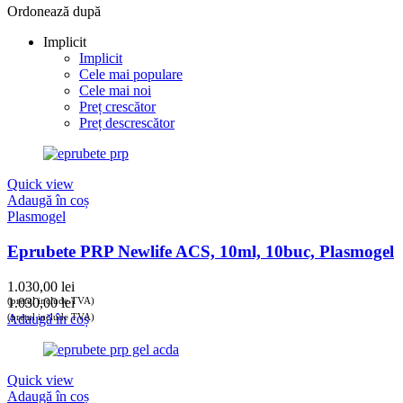
Ordonează după
Implicit
Implicit
Cele mai populare
Cele mai noi
Preț crescător
Preț descrescător
Quick view
Adaugă în coș
Plasmogel
Eprubete PRP Newlife ACS, 10ml, 10buc, Plasmogel
1.030,00
lei
(prețul include TVA)
1.030,00
lei
(prețul include TVA)
Adaugă în coș
Quick view
Adaugă în coș