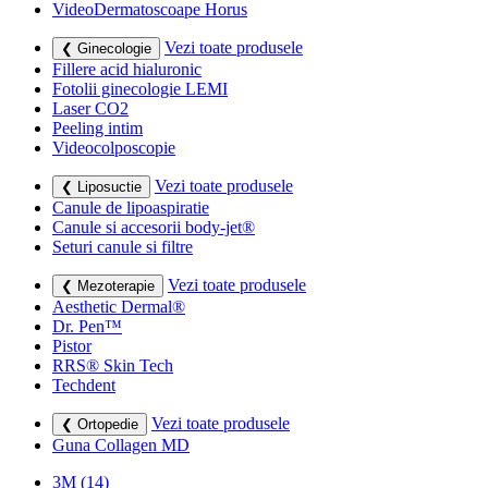
VideoDermatoscoape Horus
Vezi toate produsele
❮ Ginecologie
Fillere acid hialuronic
Fotolii ginecologie LEMI
Laser CO2
Peeling intim
Videocolposcopie
Vezi toate produsele
❮ Liposuctie
Canule de lipoaspiratie
Canule si accesorii body-jet®
Seturi canule si filtre
Vezi toate produsele
❮ Mezoterapie
Aesthetic Dermal®
Dr. Pen™
Pistor
RRS® Skin Tech
Techdent
Vezi toate produsele
❮ Ortopedie
Guna Collagen MD
3M
(14)