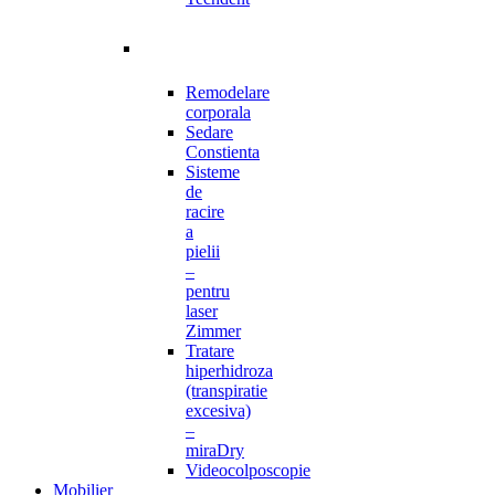
Remodelare
corporala
Sedare
Constienta
Sisteme
de
racire
a
pielii
–
pentru
laser
Zimmer
Tratare
hiperhidroza
(transpiratie
excesiva)
–
miraDry
Videocolposcopie
Mobilier