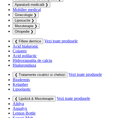
Aparatură medicală
❯
Mobilier medical
Ginecologie
❯
Liposuctie
❯
Mezoterapie
❯
Ortopedie
❯
Vezi toate produsele
❮ Fillere dermice
Acid hialuronic
Colagen
Acid polilactic
Hidroxiapatita de calciu
Hialuronidaza
Vezi toate produsele
❮ Tratamente cicatrici si cheloizi
Biodermis
Kelapher
Lipoelastic
Vezi toate produsele
❮ Lipoliză & Mezoterapie
Alidya
Aqualyx
Lemon Bottle
Sagoni Melt