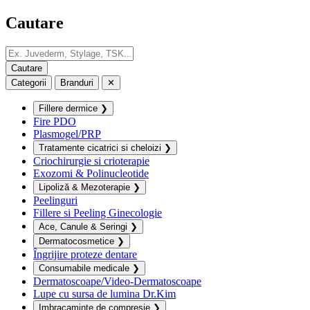
Cautare
Categorii
Branduri
✕
Fillere dermice
❯
Fire PDO
Plasmogel/PRP
Tratamente cicatrici si cheloizi
❯
Criochirurgie si crioterapie
Exozomi & Polinucleotide
Lipoliză & Mezoterapie
❯
Peelinguri
Fillere si Peeling Ginecologie
Ace, Canule & Seringi
❯
Dermatocosmetice
❯
Îngrijire proteze dentare
Consumabile medicale
❯
Dermatoscoape/Video-Dermatoscoape
Lupe cu sursa de lumina Dr.Kim
Imbracaminte de compresie
❯