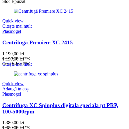
Stoc Epuizat
Quick view
Citește mai mult
Plasmogel
Centrifugă Premiere XC 2415
1.190,00
lei
(prețul include TVA)
1.190,00
lei
(prețul include TVA)
Citește mai mult
Quick view
Adaugă în coș
Plasmogel
Centrifuga XC Spinplus digitala speciala pt PRP,
100-5000rpm
1.380,00
lei
(prețul include TVA)
1.380,00
lei