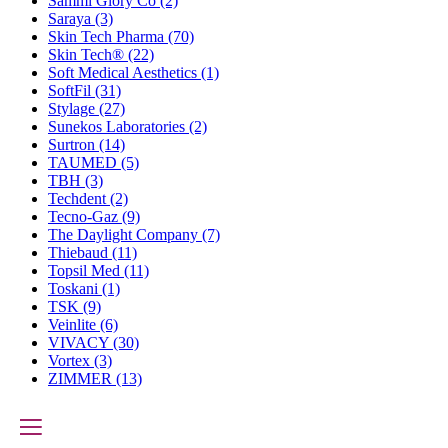
Sammi Glory Co
(2)
Saraya
(3)
Skin Tech Pharma
(70)
Skin Tech®
(22)
Soft Medical Aesthetics
(1)
SoftFil
(31)
Stylage
(27)
Sunekos Laboratories
(2)
Surtron
(14)
TAUMED
(5)
TBH
(3)
Techdent
(2)
Tecno-Gaz
(9)
The Daylight Company
(7)
Thiebaud
(11)
Topsil Med
(11)
Toskani
(1)
TSK
(9)
Veinlite
(6)
VIVACY
(30)
Vortex
(3)
ZIMMER
(13)