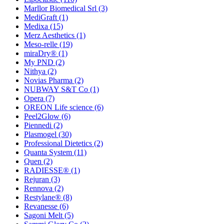
Marllor Biomedical Srl
(3)
MediGraft
(1)
Medixa
(15)
Merz Aesthetics
(1)
Meso-relle
(19)
miraDry®
(1)
My PND
(2)
Nithya
(2)
Novias Pharma
(2)
NUBWAY S&T Co
(1)
Opera
(7)
OREON Life science
(6)
Peel2Glow
(6)
Piennedi
(2)
Plasmogel
(30)
Professional Dietetics
(2)
Quanta System
(11)
Quen
(2)
RADIESSE®
(1)
Rejuran
(3)
Rennova
(2)
Restylane®
(8)
Revanesse
(6)
Sagoni Melt
(5)