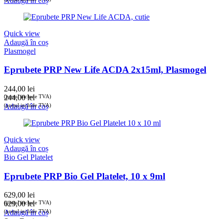
Adaugă în coș
Quick view
Adaugă în coș
Plasmogel
Eprubete PRP New Life ACDA 2x15ml, Plasmogel
244,00
lei
(prețul include TVA)
244,00
lei
(prețul include TVA)
Adaugă în coș
Quick view
Adaugă în coș
Bio Gel Platelet
Eprubete PRP Bio Gel Platelet, 10 x 9ml
629,00
lei
(prețul include TVA)
629,00
lei
(prețul include TVA)
Adaugă în coș