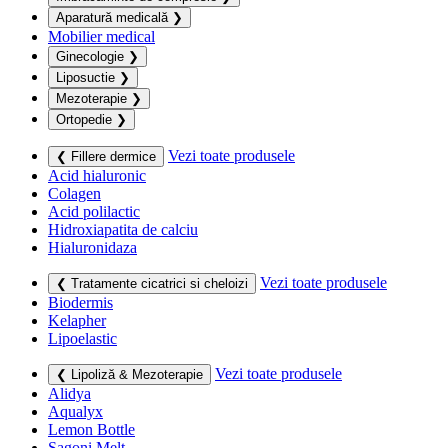
Aparatură medicală
❯
Mobilier medical
Ginecologie
❯
Liposuctie
❯
Mezoterapie
❯
Ortopedie
❯
Vezi toate produsele
❮ Fillere dermice
Acid hialuronic
Colagen
Acid polilactic
Hidroxiapatita de calciu
Hialuronidaza
Vezi toate produsele
❮ Tratamente cicatrici si cheloizi
Biodermis
Kelapher
Lipoelastic
Vezi toate produsele
❮ Lipoliză & Mezoterapie
Alidya
Aqualyx
Lemon Bottle
Sagoni Melt