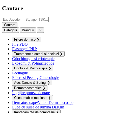
Cautare
Categorii
Branduri
✕
Fillere dermice
❯
Fire PDO
Plasmogel/PRP
Tratamente cicatrici si cheloizi
❯
Criochirurgie si crioterapie
Exozomi & Polinucleotide
Lipoliză & Mezoterapie
❯
Peelinguri
Fillere si Peeling Ginecologie
Ace, Canule & Seringi
❯
Dermatocosmetice
❯
Îngrijire proteze dentare
Consumabile medicale
❯
Dermatoscoape/Video-Dermatoscoape
Lupe cu sursa de lumina Dr.Kim
Imbracaminte de compresie
❯