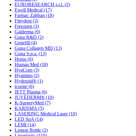
EURORESEARCH s.r.l.
(2)
Ewell Medical
(17)
Farmac Zabban
(18)
Fittydent
(3)
Freezpen
(3)
Galderma
(9)
Gana R&D
(2)
Genefill
(4)
Guna Collagen MD
(13)
Guna S.p.a.
(13)
Horus
(6)
Human Med
(18)
HyaCorp
(3)
Hyamino
(2)
Hydrozid®
(1)
icoone
(6)
JETT Plasma
(6)
JUVÉDERM®
(10)
K-SurgeryMed
(7)
KARISMA
(5)
LASERING Medical Laser
(10)
LED SpA
(14)
LEMI
(14)
Lemon Bottle
(2)
Lipoelastic
(110)