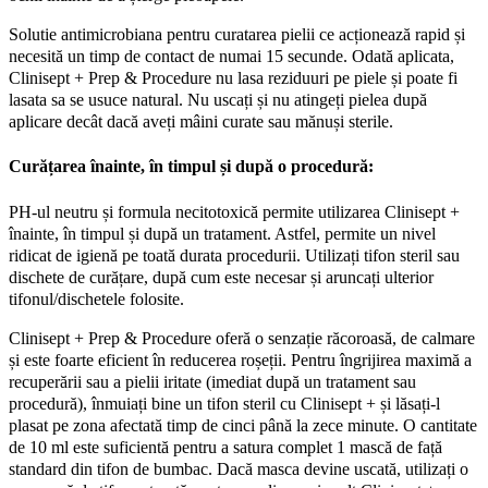
Solutie antimicrobiana pentru curatarea pielii ce acționează rapid și
necesită un timp de contact de numai 15 secunde. Odată aplicata,
Clinisept + Prep & Procedure nu lasa reziduuri pe piele și poate fi
lasata sa se usuce natural. Nu uscați și nu atingeți pielea după
aplicare decât dacă aveți mâini curate sau mănuși sterile.
Curățarea înainte, în timpul și după o procedură:
PH-ul neutru și formula necitotoxică permite utilizarea Clinisept +
înainte, în timpul și după un tratament. Astfel, permite un nivel
ridicat de igienă pe toată durata procedurii. Utilizați tifon steril sau
dischete de curățare, după cum este necesar și aruncați ulterior
tifonul/dischetele folosite.
Clinisept + Prep & Procedure oferă o senzație răcoroasă, de calmare
și este foarte eficient în reducerea roșeții. Pentru îngrijirea maximă a
recuperării sau a pielii iritate (imediat după un tratament sau
procedură), înmuiați bine un tifon steril cu Clinisept + și lăsați-l
plasat pe zona afectată timp de cinci până la zece minute. O cantitate
de 10 ml este suficientă pentru a satura complet 1 mască de față
standard din tifon de bumbac. Dacă masca devine uscată, utilizați o