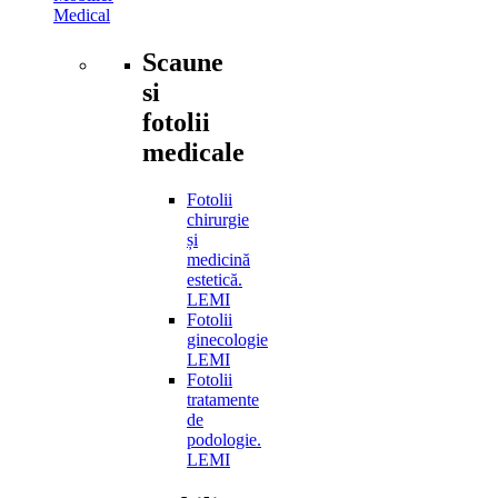
Medical
Scaune
si
fotolii
medicale
Fotolii
chirurgie
și
medicină
estetică.
LEMI
Fotolii
ginecologie
LEMI
Fotolii
tratamente
de
podologie.
LEMI