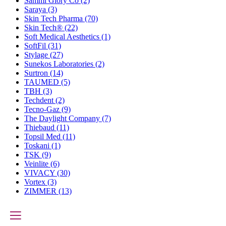
Sammi Glory Co
(2)
Saraya
(3)
Skin Tech Pharma
(70)
Skin Tech®
(22)
Soft Medical Aesthetics
(1)
SoftFil
(31)
Stylage
(27)
Sunekos Laboratories
(2)
Surtron
(14)
TAUMED
(5)
TBH
(3)
Techdent
(2)
Tecno-Gaz
(9)
The Daylight Company
(7)
Thiebaud
(11)
Topsil Med
(11)
Toskani
(1)
TSK
(9)
Veinlite
(6)
VIVACY
(30)
Vortex
(3)
ZIMMER
(13)