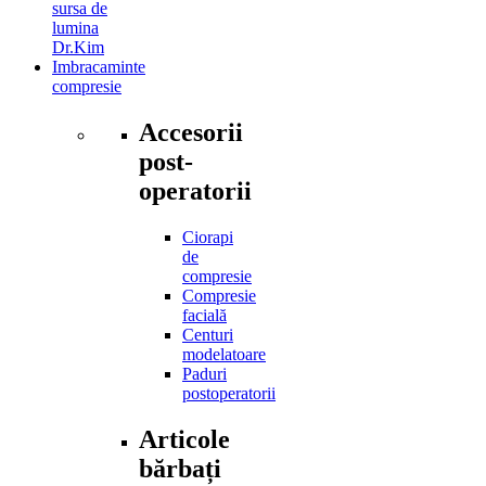
sursa de
lumina
Dr.Kim
Imbracaminte
compresie
Accesorii
post-
operatorii
Ciorapi
de
compresie
Compresie
facială
Centuri
modelatoare
Paduri
postoperatorii
Articole
bărbați