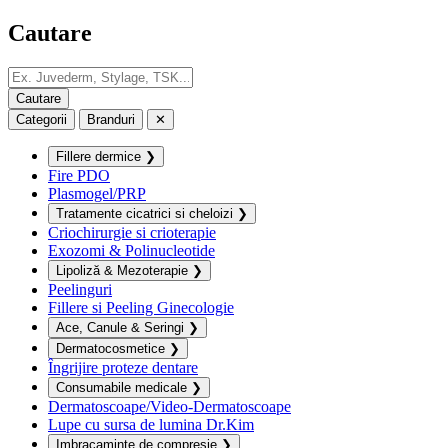
Cautare
Categorii
Branduri
✕
Fillere dermice
❯
Fire PDO
Plasmogel/PRP
Tratamente cicatrici si cheloizi
❯
Criochirurgie si crioterapie
Exozomi & Polinucleotide
Lipoliză & Mezoterapie
❯
Peelinguri
Fillere si Peeling Ginecologie
Ace, Canule & Seringi
❯
Dermatocosmetice
❯
Îngrijire proteze dentare
Consumabile medicale
❯
Dermatoscoape/Video-Dermatoscoape
Lupe cu sursa de lumina Dr.Kim
Imbracaminte de compresie
❯