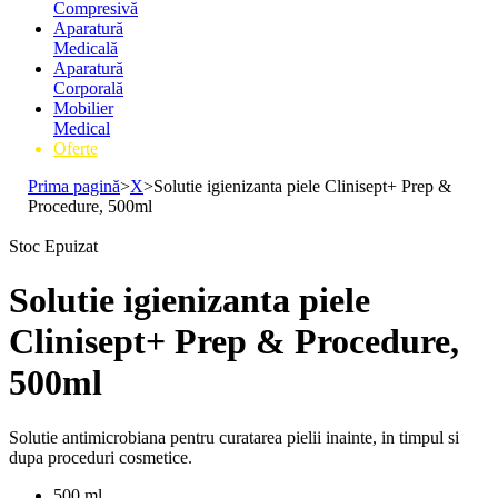
Compresivă
Aparatură
Medicală
Aparatură
Corporală
Mobilier
Medical
Oferte
Prima pagină
>
X
>
Solutie igienizanta piele Clinisept+ Prep &
Procedure, 500ml
Stoc Epuizat
Solutie igienizanta piele
Clinisept+ Prep & Procedure,
500ml
Solutie antimicrobiana pentru curatarea pielii inainte, in timpul si
dupa proceduri cosmetice.
500 ml