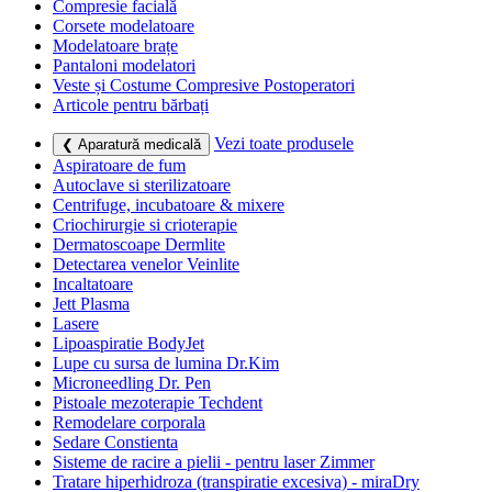
Compresie facială
Corsete modelatoare
Modelatoare brațe
Pantaloni modelatori
Veste și Costume Compresive Postoperatori
Articole pentru bărbați
Vezi toate produsele
❮ Aparatură medicală
Aspiratoare de fum
Autoclave si sterilizatoare
Centrifuge, incubatoare & mixere
Criochirurgie si crioterapie
Dermatoscoape Dermlite
Detectarea venelor Veinlite
Incaltatoare
Jett Plasma
Lasere
Lipoaspiratie BodyJet
Lupe cu sursa de lumina Dr.Kim
Microneedling Dr. Pen
Pistoale mezoterapie Techdent
Remodelare corporala
Sedare Constienta
Sisteme de racire a pielii - pentru laser Zimmer
Tratare hiperhidroza (transpiratie excesiva) - miraDry