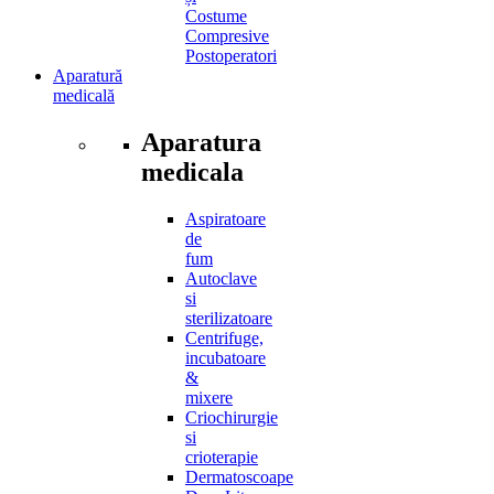
Costume
Compresive
Postoperatori
Aparatură
medicală
Aparatura
medicala
Aspiratoare
de
fum
Autoclave
si
sterilizatoare
Centrifuge,
incubatoare
&
mixere
Criochirurgie
si
crioterapie
Dermatoscoape