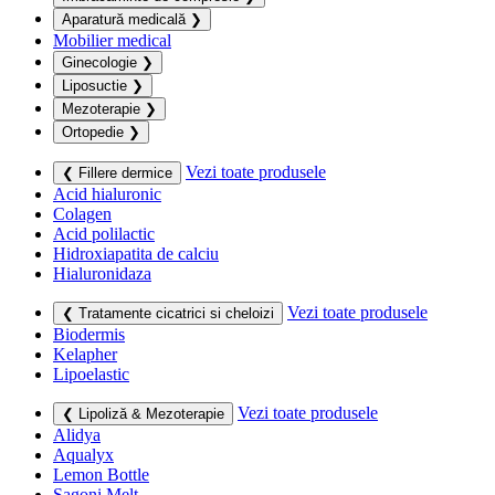
Aparatură medicală
❯
Mobilier medical
Ginecologie
❯
Liposuctie
❯
Mezoterapie
❯
Ortopedie
❯
Vezi toate produsele
❮ Fillere dermice
Acid hialuronic
Colagen
Acid polilactic
Hidroxiapatita de calciu
Hialuronidaza
Vezi toate produsele
❮ Tratamente cicatrici si cheloizi
Biodermis
Kelapher
Lipoelastic
Vezi toate produsele
❮ Lipoliză & Mezoterapie
Alidya
Aqualyx
Lemon Bottle
Sagoni Melt