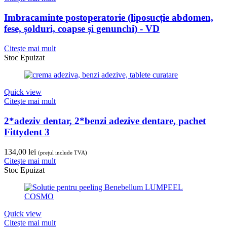
Imbracaminte postoperatorie (liposucție abdomen,
fese, șolduri, coapse și genunchi) - VD
Citește mai mult
Stoc Epuizat
Quick view
Citește mai mult
2*adeziv dentar, 2*benzi adezive dentare, pachet
Fittydent 3
134,00
lei
(prețul include TVA)
Citește mai mult
Stoc Epuizat
Quick view
Citește mai mult