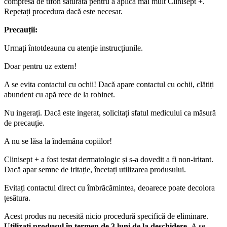
compresă de tifon saturată pentru a aplica mai mult Clinisept +.
Repetați procedura dacă este necesar.
Precauții:
Urmați întotdeauna cu atenție instrucțiunile.
Doar pentru uz extern!
A se evita contactul cu ochii! Dacă apare contactul cu ochii, clătiți
abundent cu apă rece de la robinet.
Nu ingerați. Dacă este ingerat, solicitați sfatul medicului ca măsură
de precauție.
A nu se lăsa la îndemâna copiilor!
Clinisept + a fost testat dermatologic și s-a dovedit a fi non-iritant.
Dacă apar semne de iritație, încetați utilizarea produsului.
Evitați contactul direct cu îmbrăcămintea, deoarece poate decolora
țesătura.
Acest produs nu necesită nicio procedură specifică de eliminare.
Utilizați produsul în termen de 3 luni de la deschidere.
A se