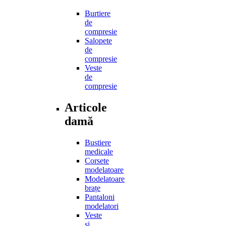
Burtiere
de
compresie
Salopete
de
compresie
Veste
de
compresie
Articole
damă
Bustiere
medicale
Corsete
modelatoare
Modelatoare
brațe
Pantaloni
modelatori
Veste
și