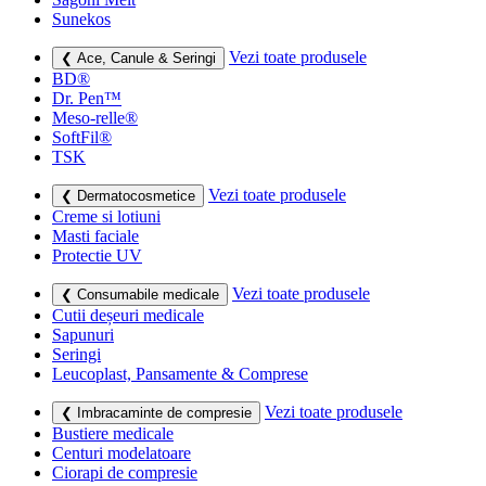
Sunekos
Vezi toate produsele
❮ Ace, Canule & Seringi
BD®
Dr. Pen™
Meso-relle®
SoftFil®
TSK
Vezi toate produsele
❮ Dermatocosmetice
Creme si lotiuni
Masti faciale
Protectie UV
Vezi toate produsele
❮ Consumabile medicale
Cutii deșeuri medicale
Sapunuri
Seringi
Leucoplast, Pansamente & Comprese
Vezi toate produsele
❮ Imbracaminte de compresie
Bustiere medicale
Centuri modelatoare
Ciorapi de compresie