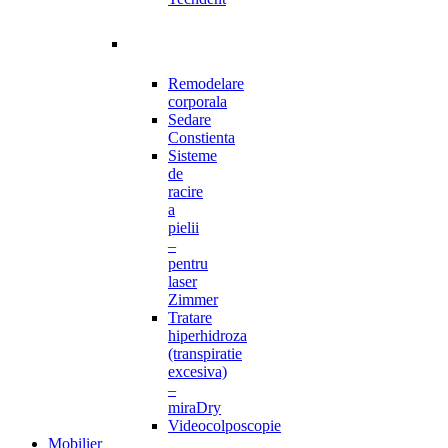
Remodelare
corporala
Sedare
Constienta
Sisteme
de
racire
a
pielii
–
pentru
laser
Zimmer
Tratare
hiperhidroza
(transpiratie
excesiva)
–
miraDry
Videocolposcopie
Mobilier