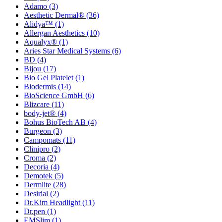
Adamo
(3)
Aesthetic Dermal®
(36)
Alidya™
(1)
Allergan Aesthetics
(10)
Aqualyx®
(1)
Aries Star Medical Systems
(6)
BD
(4)
Bijou
(17)
Bio Gel Platelet
(1)
Biodermis
(14)
BioScience GmbH
(6)
Blizcare
(11)
body-jet®
(4)
Bohus BioTech AB
(4)
Burgeon
(3)
Campomats
(11)
Clinipro
(2)
Croma
(2)
Decoria
(4)
Demotek
(5)
Dermlite
(28)
Desirial
(2)
Dr.Kim Headlight
(11)
Dr.pen
(1)
EMSlim
(1)