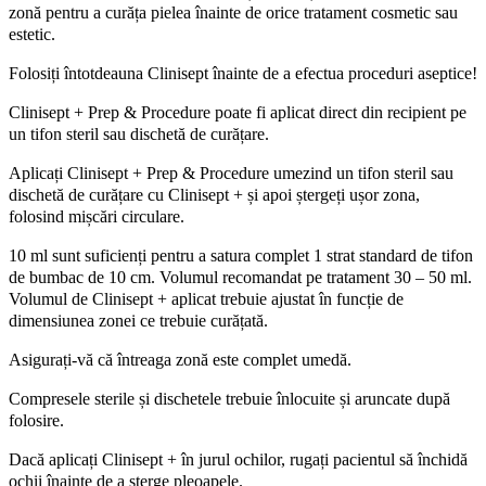
zonă pentru a curăța pielea înainte de orice tratament cosmetic sau
estetic.
Folosiți întotdeauna Clinisept înainte de a efectua proceduri aseptice!
Clinisept + Prep & Procedure poate fi aplicat direct din recipient pe
un tifon steril sau dischetă de curățare.
Aplicați Clinisept + Prep & Procedure umezind un tifon steril sau
dischetă de curățare cu Clinisept + și apoi ștergeți ușor zona,
folosind mișcări circulare.
10 ml sunt suficienți pentru a satura complet 1 strat standard de tifon
de bumbac de 10 cm. Volumul recomandat pe tratament 30 – 50 ml.
Volumul de Clinisept + aplicat trebuie ajustat în funcție de
dimensiunea zonei ce trebuie curățată.
Asigurați-vă că întreaga zonă este complet umedă.
Compresele sterile și dischetele trebuie înlocuite și aruncate după
folosire.
Dacă aplicați Clinisept + în jurul ochilor, rugați pacientul să închidă
ochii înainte de a șterge pleoapele.