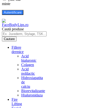
minte
Caută produse
Fillere
dermice
Acid
hialuronic
Colagen
Acid
polilactic
Hidroxiapatita
de
calciu
Biorevitalizante
Hialuronidaza
Fire
Lifting