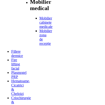
Mobilier
medical
Mobilier
cabinete
medicale
Mobilier
zona
de
recepție
Fillere
dermice
Fire
lifting
facial
Plasmogel
PRP
Hematoame,
Cicatrici
&
Cheloizi
Criochirurgie
&