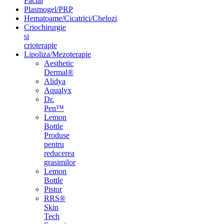
Facial
Plasmogel/PRP
Hematoame/Cicatrici/Chelozi
Criochirurgie
si
crioterapie
Lipoliza/Mezoterapie
Aesthetic
Dermal®
Alidya
Aqualyx
Dr.
Pen™
Lemon
Bottle
Produse
pentru
reducerea
grasimilor
Lemon
Bottle
Pistor
RRS®
Skin
Tech