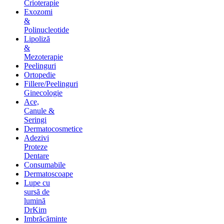
Crioterapie
Exozomi
&
Polinucleotide
Lipoliză
&
Mezoterapie
Peelinguri
Ortopedie
Fillere/Peelinguri
Ginecologie
Ace,
Canule &
Seringi
Dermatocosmetice
Adezivi
Proteze
Dentare
Consumabile
Dermatoscoape
Lupe cu
sursă de
lumină
DrKim
Imbrăcăminte