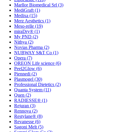
Marllor Biomedical Srl
(3)
MediGraft
(1)
Medixa
(15)
Merz Aesthetics
(1)
Meso-relle
(19)
miraDry®
(1)
My PND
(2)
Nithya
(2)
Novias Pharma
(2)
NUBWAY S&T Co
(1)
Opera
(7)
OREON Life science
(6)
Peel2Glow
(6)
Piennedi
(2)
Plasmogel
(30)
Professional Dietetics
(2)
Quanta System
(11)
Quen
(2)
RADIESSE®
(1)
Rejuran
(3)
Rennova
(2)
Restylane®
(8)
Revanesse
(6)
Sagoni Melt
(5)