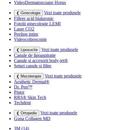
VideoDermatoscoape Horus
Vezi toate produsele
❮ Ginecologie
Fillere acid hialuronic
Fotolii ginecologie LEMI
Laser CO2
Peeling intim
Videocolposcopie
Vezi toate produsele
❮ Liposuctie
Canule de lipoaspiratie
Canule si accesorii body-jet®
Seturi canule si filtre
Vezi toate produsele
❮ Mezoterapie
Aesthetic Dermal®
Dr. Pen™
Pistor
RRS® Skin Tech
Techdent
Vezi toate produsele
❮ Ortopedie
Guna Collagen MD
3M
(14)