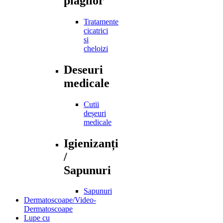
plagilor
Tratamente
cicatrici
si
cheloizi
Deseuri
medicale
Cutii
deșeuri
medicale
Igienizanți
/
Sapunuri
Sapunuri
Dermatoscoape/Video-
Dermatoscoape
Lupe cu