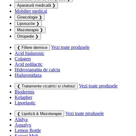
Aparatură medicală
❯
Mobilier medical
Ginecologie
❯
Liposuctie
❯
Mezoterapie
❯
Ortopedie
❯
Vezi toate produsele
❮ Fillere dermice
Acid hialuronic
Colagen
Acid polilactic
Hidroxiapatita de calciu
Hialuronidaza
Vezi toate produsele
❮ Tratamente cicatrici si cheloizi
Biodermis
Kelapher
Lipoelastic
Vezi toate produsele
❮ Lipoliză & Mezoterapie
Alidya
Aqualyx
Lemon Bottle
Sagoni Melt