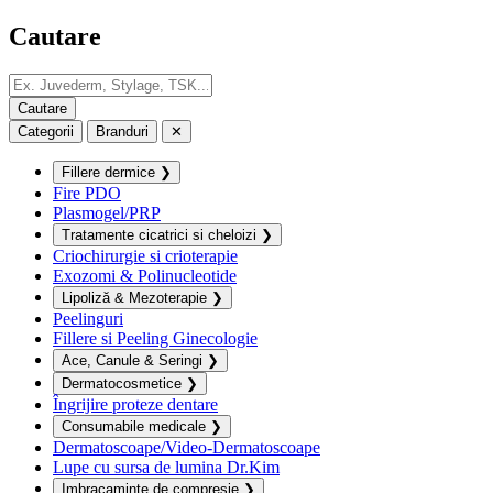
Cautare
Categorii
Branduri
✕
Fillere dermice
❯
Fire PDO
Plasmogel/PRP
Tratamente cicatrici si cheloizi
❯
Criochirurgie si crioterapie
Exozomi & Polinucleotide
Lipoliză & Mezoterapie
❯
Peelinguri
Fillere si Peeling Ginecologie
Ace, Canule & Seringi
❯
Dermatocosmetice
❯
Îngrijire proteze dentare
Consumabile medicale
❯
Dermatoscoape/Video-Dermatoscoape
Lupe cu sursa de lumina Dr.Kim
Imbracaminte de compresie
❯