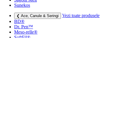
Sunekos
Vezi toate produsele
❮ Ace, Canule & Seringi
BD®
Dr. Pen™
Meso-relle®
SoftFil®
TSK
Vezi toate produsele
❮ Dermatocosmetice
Creme si lotiuni
Masti faciale
Protectie UV
Vezi toate produsele
❮ Consumabile medicale
Cutii deșeuri medicale
Sapunuri
Seringi
Leucoplast, Pansamente & Comprese
Vezi toate produsele
❮ Imbracaminte de compresie
Bustiere medicale
Centuri modelatoare
Ciorapi de compresie